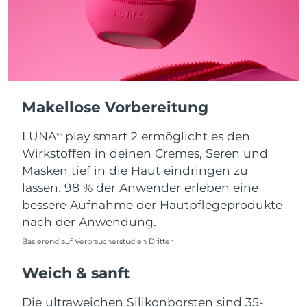
Erwartete Lieferung
Puerto Rico
12/08/2026
Erwartete Lieferung
Katar
11/08/2026
Makellose Vorbereitung
Erwartete Lieferung
Réunion
15/08/2026
LUNA
play smart 2 ermöglicht es den
TM
Erwartete Lieferung
Wirkstoffen in deinen Cremes, Seren und
Rumänien
10/08/2026
Masken tief in die Haut eindringen zu
lassen. 98 % der Anwender erleben eine
Erwartete Lieferung
Russland
18/08/2026
bessere Aufnahme der Hautpflegeprodukte
nach der Anwendung.
Erwartete Lieferung
Saudi-Arabien
11/08/2026
Basierend auf Verbraucherstudien Dritter
Weich & sanft
Erwartete Lieferung
Singapur
12/08/2026
Die ultraweichen Silikonborsten sind 35-