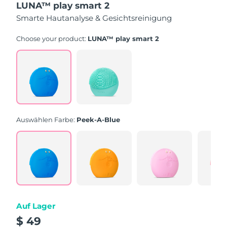
LUNA™ play smart 2
5
Sternen,
Smarte Hautanalyse & Gesichtsreinigung
Durchschnittswert
der
Bewertung.
Choose your product:
LUNA™ play smart 2
Read
232
Reviews.
Link
auf
derselben
Seite.
Auswählen Farbe:
Peek-A-Blue
Auf Lager
$ 49