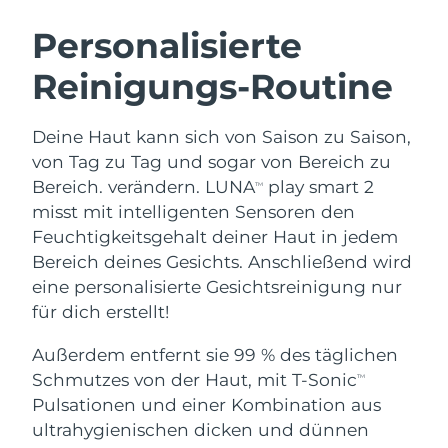
SCHWEDISCHE BEAUTY ROUTINE
Personalisierte
Reinigungs-Routine
Erwartete Lieferung
Australien
13/08/2026
Gesichtsreinigung
Gesichtsstraffung
Deine Haut kann sich von Saison zu Saison,
Erwartete Lieferung
Österreich
LUNA™ 4 Set
BEAR™ 2 Set
10/08/2026
von Tag zu Tag und sogar von Bereich zu
Anti-aging massage
Microcurrent toning
Bereich. verändern. LUNA
play smart 2
TM
Erwartete Lieferung
Bahrain
misst mit intelligenten Sensoren den
11/08/2026
Feuchtigkeitsgehalt deiner Haut in jedem
Hydratisierung
Mundpflege
LUNA™ 4 Plus
BEAR™ 2 go
Bereich deines Gesichts. Anschließend wird
Erwartete Lieferung
Belgien
UFO™ 3 Set
issa™ 4
10/08/2026
Massage, LED heating
Microcurrent toning on-the-go
eine personalisierte Gesichtsreinigung nur
FAQ™ ANTI-AGING-BEHANDLUNG
Deep facial hydration
Hybrid silicone sonic toothbrush
für dich erstellt!
Erwartete Lieferung
Bermuda
16/08/2026
NEW
Außerdem entfernt sie 99 % des täglichen
LUNA™ 4 Men
BEAR™ 2 eyes & lips
UFO™ 3 LED
issa™ 4 plus
Schmutzes von der Haut, mit T-Sonic
TM
For men, anti-aging massage
Microcurrent line smoothing device
Bosnien und
Erwartete Lieferung
Near-infrared and red light therapy
Pulsationen und einer Kombination aus
Smart hybrid silicone sonic toothbrush
Herzegowina
13/08/2026
device
Anti-aging
LED-Behandlungen
ultrahygienischen dicken und dünnen