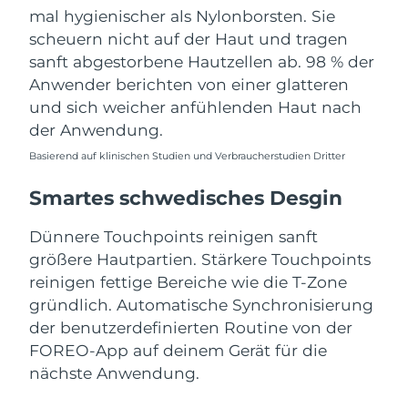
Erwartete Lieferung
Slowakei
mal hygienischer als Nylonborsten. Sie
10/08/2026
scheuern nicht auf der Haut und tragen
sanft abgestorbene Hautzellen ab. 98 % der
Erwartete Lieferung
Slowenien
10/08/2026
Anwender berichten von einer glatteren
und sich weicher anfühlenden Haut nach
Erwartete Lieferung
Südafrika
der Anwendung.
18/08/2026
Basierend auf klinischen Studien und Verbraucherstudien Dritter
Erwartete Lieferung
Südkorea
12/08/2026
Smartes schwedisches Desgin
Erwartete Lieferung
Spanien
Dünnere Touchpoints reinigen sanft
10/08/2026
größere Hautpartien. Stärkere Touchpoints
reinigen fettige Bereiche wie die T-Zone
Erwartete Lieferung
Schweden
10/08/2026
gründlich. Automatische Synchronisierung
der benutzerdefinierten Routine von der
Erwartete Lieferung
Schweiz
FOREO-App auf deinem Gerät für die
10/08/2026
nächste Anwendung.
Erwartete Lieferung
Taiwan
15/08/2026