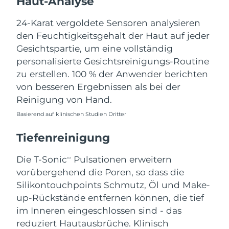
Haut-Analyse
Erwartete Lieferung
Libanon
11/08/2026
24-Karat vergoldete Sensoren analysieren
den Feuchtigkeitsgehalt der Haut auf jeder
Erwartete Lieferung
Litauen
Gesichtspartie, um eine vollständig
10/08/2026
personalisierte Gesichtsreinigungs-Routine
zu erstellen. 100 % der Anwender berichten
Erwartete Lieferung
Luxemburg
10/08/2026
von besseren Ergebnissen als bei der
Reinigung von Hand.
Sonderverwaltungsregion
Erwartete Lieferung
Basierend auf klinischen Studien Dritter
Macau
12/08/2026
Tiefenreinigung
Erwartete Lieferung
Malaysia
13/08/2026
Die T-Sonic
Pulsationen erweitern
TM
Erwartete Lieferung
vorübergehend die Poren, so dass die
Malta
10/08/2026
Silikontouchpoints Schmutz, Öl und Make-
up-Rückstände entfernen können, die tief
Erwartete Lieferung
Mexiko
im Inneren eingeschlossen sind - das
14/08/2026
reduziert Hautausbrüche. Klinisch