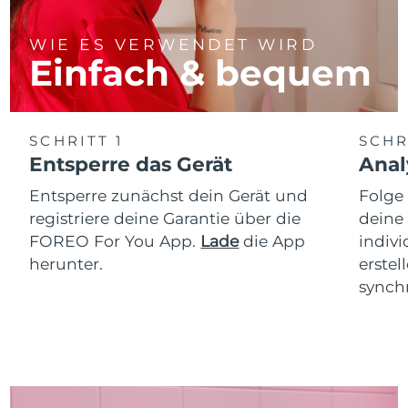
WIE ES VERWENDET WIRD
Einfach & bequem
SCHRITT 1
SCHR
Entsperre das Gerät
Anal
Entsperre zunächst dein Gerät und
Folge
registriere deine Garantie über die
deine
FOREO For You App.
Lade
die App
indiv
herunter.
erstel
synchr