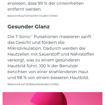
Erwartete Lieferung
Monaco
erwiesen, dass 99 % der Unreinheiten
11/08/2026
entfernt werden.
Erwartete Lieferung
Basierend auf klinischen Studien Dritter
Niederlande
10/08/2026
Gesunder Glanz
Erwartete Lieferung
Neuseeland
10/08/2026
Die T-Sonic
Pulsationen massieren sanft
TM
das Gesicht und fördern die
Erwartete Lieferung
Norwegen
10/08/2026
Mikrozirkulation. Dadurch werden die
Hautzellen mit Sauerstoff und Nährstoffen
Erwartete Lieferung
Oman
versorgt, was zu einem gesünderen
13/08/2026
Hautbild führt. 100 % der Benutzer
berichten von einer strahlenderen Haut
Erwartete Lieferung
Philippinen
13/08/2026
und 98 % von einem besseren Hautbild.
Basierend auf Verbraucherstudien Dritter
Erwartete Lieferung
Polen
11/08/2026
Erwartete Lieferung
Portugal
10/08/2026