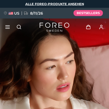
Direkt
ALLE FOREO-PRODUKTE ANSEHEN
zum
Inhalt
US
8/11/26
BESTSELLERS
NEU
Anmelden
Sprache
BREAKING NEWS
Benutzerkonto
English
Deutsch
Español
Meine Geräte
FAQ™ Pure Beauty-Tech Elixir
Français
Italiano
Português
Meine Bestellungen
Polski
Svenska
Русский
Türkçe
简体中文
繁體中文
Meine Adressen
issa™ Teeth Whitening Set
Meine Abonnements