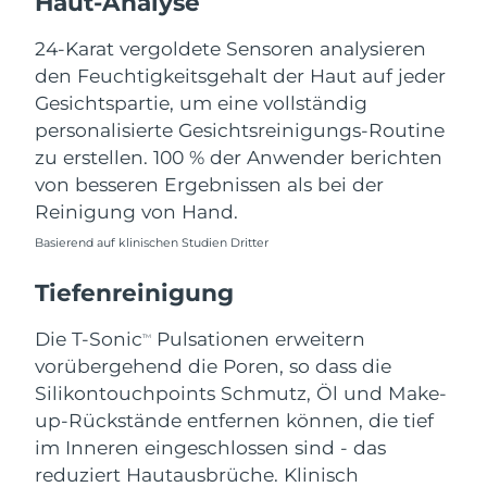
Haut-Analyse
Norwegen
Erwartete Lieferung
8/10/26
24-Karat vergoldete Sensoren analysieren
Oman
Erwartete Lieferung
8/13/26
den Feuchtigkeitsgehalt der Haut auf jeder
Gesichtspartie, um eine vollständig
Philippinen
Erwartete Lieferung
8/13/26
personalisierte Gesichtsreinigungs-Routine
zu erstellen. 100 % der Anwender berichten
Polen
Erwartete Lieferung
8/11/26
von besseren Ergebnissen als bei der
Reinigung von Hand.
Portugal
Erwartete Lieferung
8/10/26
Basierend auf klinischen Studien Dritter
Puerto Rico
Erwartete Lieferung
8/12/26
Tiefenreinigung
Katar
Erwartete Lieferung
8/11/26
Die T-Sonic
Pulsationen erweitern
TM
vorübergehend die Poren, so dass die
Réunion
Erwartete Lieferung
8/15/26
Silikontouchpoints Schmutz, Öl und Make-
Rumänien
up-Rückstände entfernen können, die tief
Erwartete Lieferung
8/10/26
im Inneren eingeschlossen sind - das
Russland
Erwartete Lieferung
8/18/26
reduziert Hautausbrüche. Klinisch