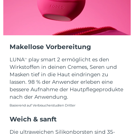
Taiwan
Erwartete Lieferung
8/15/26
Thailand
Erwartete Lieferung
8/14/26
Türkei
Erwartete Lieferung
8/11/26
Vereinigte Arabische
Makellose Vorbereitung
Erwartete Lieferung
8/11/26
Emirate
LUNA
play smart 2 ermöglicht es den
TM
Vereinigtes
Wirkstoffen in deinen Cremes, Seren und
Erwartete Lieferung
8/10/26
Königreich
Masken tief in die Haut eindringen zu
lassen. 98 % der Anwender erleben eine
Vereinigte Staaten
Erwartete Lieferung
8/11/26
bessere Aufnahme der Hautpflegeprodukte
nach der Anwendung.
Usbekistan
Erwartete Lieferung
8/15/26
Basierend auf Verbraucherstudien Dritter
Vietnam
Erwartete Lieferung
8/16/26
Weich & sanft
Die ultraweichen Silikonborsten sind 35-