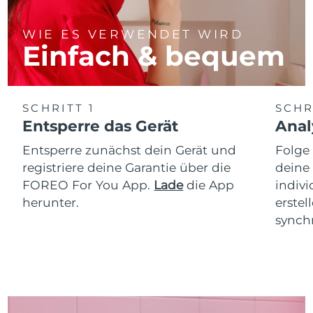
WIE ES VERWENDET WIRD
Einfach & bequem
SCHRITT 1
SCHR
Entsperre das Gerät
Anal
Entsperre zunächst dein Gerät und
Folge
registriere deine Garantie über die
deine
FOREO For You App.
Lade
die App
indiv
herunter.
erstel
synchr