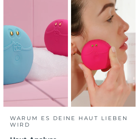
Litauen
Erwartete Lieferung
8/10/26
Luxemburg
Erwartete Lieferung
8/10/26
Sonderverwaltungsregion
Erwartete Lieferung
8/12/26
Macau
Malaysia
Erwartete Lieferung
8/13/26
Malta
Erwartete Lieferung
8/10/26
Mexiko
Erwartete Lieferung
8/14/26
Monaco
Erwartete Lieferung
8/11/26
Niederlande
Erwartete Lieferung
8/10/26
WARUM ES DEINE HAUT LIEBEN
WIRD
Neuseeland
Erwartete Lieferung
8/10/26