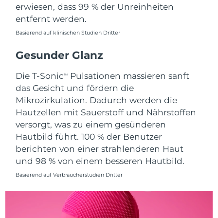
erwiesen, dass 99 % der Unreinheiten
Saudi-Arabien
Erwartete Lieferung
8/11/26
entfernt werden.
Basierend auf klinischen Studien Dritter
Singapur
Erwartete Lieferung
8/12/26
Gesunder Glanz
Slowakei
Erwartete Lieferung
8/10/26
Die T-Sonic
Pulsationen massieren sanft
TM
Slowenien
Erwartete Lieferung
8/10/26
das Gesicht und fördern die
Mikrozirkulation. Dadurch werden die
Südafrika
Erwartete Lieferung
8/18/26
Hautzellen mit Sauerstoff und Nährstoffen
versorgt, was zu einem gesünderen
Südkorea
Erwartete Lieferung
8/12/26
Hautbild führt. 100 % der Benutzer
berichten von einer strahlenderen Haut
Spanien
Erwartete Lieferung
8/10/26
und 98 % von einem besseren Hautbild.
Schweden
Erwartete Lieferung
8/10/26
Basierend auf Verbraucherstudien Dritter
Schweiz
Erwartete Lieferung
8/10/26