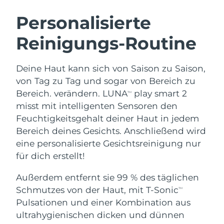
SCHWEDISCHE BEAUTY ROUTINE
Australien
Erwartete Lieferung
8/13/26
Personalisierte
Österreich
Erwartete Lieferung
8/10/26
Reinigungs-Routine
Bahrain
Erwartete Lieferung
8/11/26
Gesichtsreinigung
Gesichtsstraffung
Deine Haut kann sich von Saison zu Saison,
Belgien
Erwartete Lieferung
8/10/26
LUNA™ 4 Set
BEAR™ 2 Set
von Tag zu Tag und sogar von Bereich zu
Anti-aging massage
Microcurrent toning
Bereich. verändern. LUNA
play smart 2
TM
Bermuda
Erwartete Lieferung
8/16/26
misst mit intelligenten Sensoren den
Feuchtigkeitsgehalt deiner Haut in jedem
Hydratisierung
Mundpflege
Bosnien und
Erwartete Lieferung
8/13/26
LUNA™ 4 Plus
BEAR™ 2 go
Bereich deines Gesichts. Anschließend wird
Herzegowina
UFO™ 3 Set
issa™ 4
Massage, LED heating
Microcurrent toning on-the-go
eine personalisierte Gesichtsreinigung nur
FAQ™ ANTI-AGING-BEHANDLUNG
Deep facial hydration
Hybrid silicone sonic toothbrush
Brunei Darussalam
Erwartete Lieferung
8/15/26
für dich erstellt!
NEW
Außerdem entfernt sie 99 % des täglichen
LUNA™ 4 Men
BEAR™ 2 eyes & lips
Bulgarien
Erwartete Lieferung
8/10/26
UFO™ 3 LED
issa™ 4 plus
Schmutzes von der Haut, mit T-Sonic
TM
For men, anti-aging massage
Microcurrent line smoothing device
Near-infrared and red light therapy
Kanada
Pulsationen und einer Kombination aus
Smart hybrid silicone sonic toothbrush
Erwartete Lieferung
8/14/26
device
Anti-aging
LED-Behandlungen
ultrahygienischen dicken und dünnen