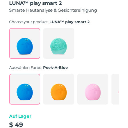
LUNA™ play smart 2
5
Sternen,
Smarte Hautanalyse & Gesichtsreinigung
Durchschnittswert
der
Bewertung.
Choose your product:
LUNA™ play smart 2
Read
232
Reviews.
Link
auf
derselben
Seite.
Auswählen Farbe:
Peek-A-Blue
Auf Lager
$ 49