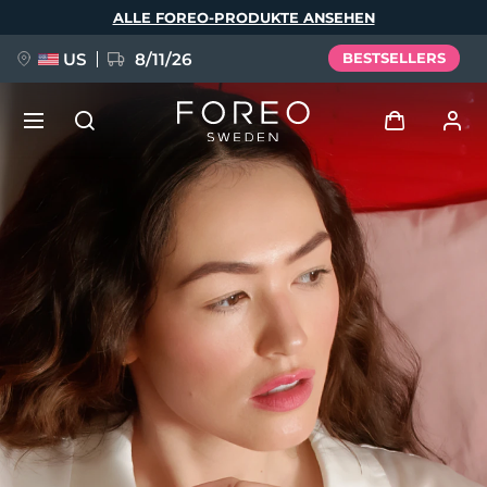
Direkt
ALLE FOREO-PRODUKTE ANSEHEN
zum
Inhalt
US
8/11/26
BESTSELLERS
NEU
Anmelden
Sprache
BREAKING NEWS
Benutzerkonto
English
Deutsch
Español
Meine Geräte
FAQ™ Pure Beauty-Tech Elixir
Français
Italiano
Português
Meine Bestellungen
Polski
Svenska
Русский
Türkçe
简体中文
繁體中文
Meine Adressen
issa™ Teeth Whitening Set
Meine Abonnements