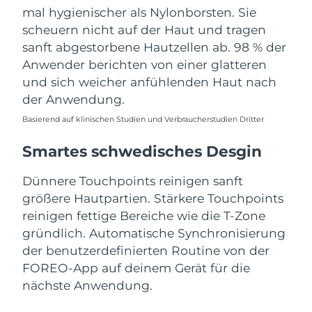
Erwartete Lieferung
Slowakei
mal hygienischer als Nylonborsten. Sie
08/08/2026
scheuern nicht auf der Haut und tragen
sanft abgestorbene Hautzellen ab. 98 % der
Erwartete Lieferung
Slowenien
08/08/2026
Anwender berichten von einer glatteren
und sich weicher anfühlenden Haut nach
Erwartete Lieferung
Südafrika
der Anwendung.
16/08/2026
Basierend auf klinischen Studien und Verbraucherstudien Dritter
Erwartete Lieferung
Südkorea
10/08/2026
Smartes schwedisches Desgin
Erwartete Lieferung
Spanien
Dünnere Touchpoints reinigen sanft
08/08/2026
größere Hautpartien. Stärkere Touchpoints
reinigen fettige Bereiche wie die T-Zone
Erwartete Lieferung
Schweden
08/08/2026
gründlich. Automatische Synchronisierung
der benutzerdefinierten Routine von der
Erwartete Lieferung
Schweiz
FOREO-App auf deinem Gerät für die
08/08/2026
nächste Anwendung.
Erwartete Lieferung
Taiwan
13/08/2026