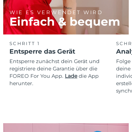
WIE ES VERWENDET WIRD
Einfach & bequem
SCHRITT 1
SCHR
Entsperre das Gerät
Anal
Entsperre zunächst dein Gerät und
Folge
registriere deine Garantie über die
deine
FOREO For You App.
Lade
die App
indiv
herunter.
erstel
synchr