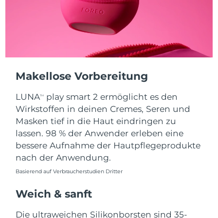
Erwartete Lieferung
Puerto Rico
10/08/2026
Erwartete Lieferung
Katar
09/08/2026
Makellose Vorbereitung
Erwartete Lieferung
Réunion
13/08/2026
LUNA
play smart 2 ermöglicht es den
TM
Erwartete Lieferung
Wirkstoffen in deinen Cremes, Seren und
Rumänien
08/08/2026
Masken tief in die Haut eindringen zu
lassen. 98 % der Anwender erleben eine
Erwartete Lieferung
Russland
16/08/2026
bessere Aufnahme der Hautpflegeprodukte
nach der Anwendung.
Erwartete Lieferung
Saudi-Arabien
09/08/2026
Basierend auf Verbraucherstudien Dritter
Weich & sanft
Erwartete Lieferung
Singapur
10/08/2026
Die ultraweichen Silikonborsten sind 35-