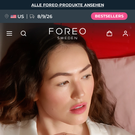
Direkt
ALLE FOREO-PRODUKTE ANSEHEN
zum
Inhalt
US
8/9/26
BESTSELLERS
NEU
Anmelden
Sprache
BREAKING NEWS
Benutzerkonto
English
Deutsch
Español
Meine Geräte
FAQ™ Pure Beauty-Tech Elixir
Français
Italiano
Português
Meine Bestellungen
Polski
Svenska
Русский
Türkçe
简体中文
繁體中文
Meine Adressen
issa™ Teeth Whitening Set
Meine Abonnements