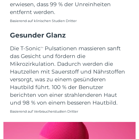
Erwartete Lieferung
Monaco
erwiesen, dass 99 % der Unreinheiten
09/08/2026
entfernt werden.
Erwartete Lieferung
Basierend auf klinischen Studien Dritter
Niederlande
08/08/2026
Gesunder Glanz
Erwartete Lieferung
Neuseeland
08/08/2026
Die T-Sonic
Pulsationen massieren sanft
TM
das Gesicht und fördern die
Erwartete Lieferung
Norwegen
08/08/2026
Mikrozirkulation. Dadurch werden die
Hautzellen mit Sauerstoff und Nährstoffen
Erwartete Lieferung
Oman
versorgt, was zu einem gesünderen
11/08/2026
Hautbild führt. 100 % der Benutzer
berichten von einer strahlenderen Haut
Erwartete Lieferung
Philippinen
11/08/2026
und 98 % von einem besseren Hautbild.
Basierend auf Verbraucherstudien Dritter
Erwartete Lieferung
Polen
09/08/2026
Erwartete Lieferung
Portugal
08/08/2026