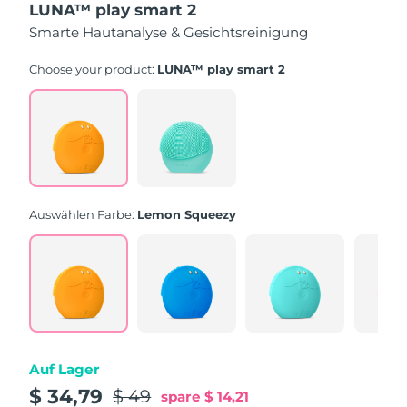
LUNA™ play smart 2
of
5
Smarte Hautanalyse & Gesichtsreinigung
stars,
average
rating
Choose your product:
LUNA™ play smart 2
value.
Read
171
Reviews.
Same
page
link.
Auswählen Farbe:
Lemon Squeezy
Auf Lager
$ 34,79
$ 49
spare
$ 14,21