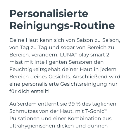
SCHWEDISCHE BEAUTY ROUTINE
Personalisierte
Reinigungs-Routine
Erwartete Lieferung
Australien
11/08/2026
Gesichtsreinigung
Gesichtsstraffung
Deine Haut kann sich von Saison zu Saison,
Erwartete Lieferung
Österreich
LUNA™ 4 Set
BEAR™ 2 Set
08/08/2026
von Tag zu Tag und sogar von Bereich zu
Anti-aging massage
Microcurrent toning
Bereich. verändern. LUNA
play smart 2
TM
Erwartete Lieferung
Bahrain
misst mit intelligenten Sensoren den
09/08/2026
Feuchtigkeitsgehalt deiner Haut in jedem
Hydratisierung
Mundpflege
LUNA™ 4 Plus
BEAR™ 2 go
Bereich deines Gesichts. Anschließend wird
Erwartete Lieferung
Belgien
UFO™ 3 Set
issa™ 4
08/08/2026
Massage, LED heating
Microcurrent toning on-the-go
eine personalisierte Gesichtsreinigung nur
FAQ™ ANTI-AGING-BEHANDLUNG
Deep facial hydration
Hybrid silicone sonic toothbrush
für dich erstellt!
Erwartete Lieferung
Bermuda
14/08/2026
NEW
Außerdem entfernt sie 99 % des täglichen
LUNA™ 4 Men
BEAR™ 2 eyes & lips
UFO™ 3 LED
issa™ 4 plus
Schmutzes von der Haut, mit T-Sonic
TM
For men, anti-aging massage
Microcurrent line smoothing device
Bosnien und
Erwartete Lieferung
Near-infrared and red light therapy
Pulsationen und einer Kombination aus
Smart hybrid silicone sonic toothbrush
Herzegowina
11/08/2026
device
Anti-aging
LED-Behandlungen
ultrahygienischen dicken und dünnen