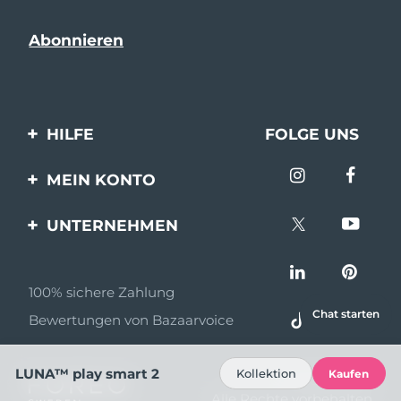
HILFE
FOLGE UNS
Kontaktiere uns
MEIN KONTO
Bestellungen & Versand
Produkt registrieren
UNTERNEHMEN
Garantie & Umtausch
Unterstützung
Über FOREO
Häufig gestellte Fragen
100% sichere Zahlung
Partnerprogramm
Batterie-informationen
Chat starten
Bewertungen von Bazaarvoice
Partner Nachrichten
MYSA
LUNA™ play smart 2
Kollektion
Kaufen
© 2026 FOREO
Einzelhändler
Alle Rechte vorbehalten