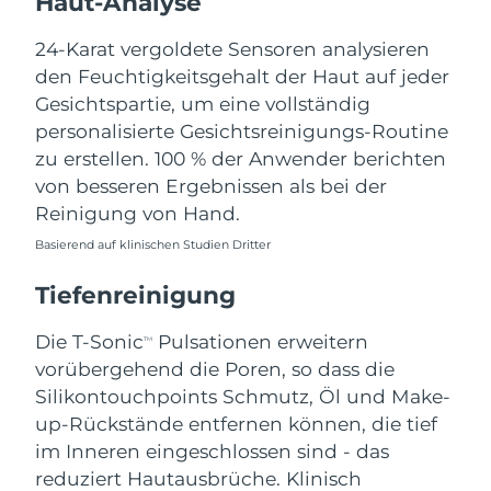
Haut-Analyse
Erwartete Lieferung
Libanon
09/08/2026
24-Karat vergoldete Sensoren analysieren
den Feuchtigkeitsgehalt der Haut auf jeder
Erwartete Lieferung
Litauen
Gesichtspartie, um eine vollständig
08/08/2026
personalisierte Gesichtsreinigungs-Routine
zu erstellen. 100 % der Anwender berichten
Erwartete Lieferung
Luxemburg
08/08/2026
von besseren Ergebnissen als bei der
Reinigung von Hand.
Sonderverwaltungsregion
Erwartete Lieferung
Basierend auf klinischen Studien Dritter
Macau
10/08/2026
Tiefenreinigung
Erwartete Lieferung
Malaysia
11/08/2026
Die T-Sonic
Pulsationen erweitern
TM
Erwartete Lieferung
vorübergehend die Poren, so dass die
Malta
08/08/2026
Silikontouchpoints Schmutz, Öl und Make-
up-Rückstände entfernen können, die tief
Erwartete Lieferung
Mexiko
im Inneren eingeschlossen sind - das
12/08/2026
reduziert Hautausbrüche. Klinisch