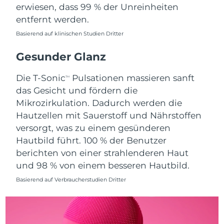
Erwartete Lieferung
Monaco
erwiesen, dass 99 % der Unreinheiten
09/08/2026
entfernt werden.
Erwartete Lieferung
Basierend auf klinischen Studien Dritter
Niederlande
08/08/2026
Gesunder Glanz
Erwartete Lieferung
Neuseeland
08/08/2026
Die T-Sonic
Pulsationen massieren sanft
TM
das Gesicht und fördern die
Erwartete Lieferung
Norwegen
08/08/2026
Mikrozirkulation. Dadurch werden die
Hautzellen mit Sauerstoff und Nährstoffen
Erwartete Lieferung
Oman
versorgt, was zu einem gesünderen
11/08/2026
Hautbild führt. 100 % der Benutzer
berichten von einer strahlenderen Haut
Erwartete Lieferung
Philippinen
11/08/2026
und 98 % von einem besseren Hautbild.
Basierend auf Verbraucherstudien Dritter
Erwartete Lieferung
Polen
09/08/2026
Erwartete Lieferung
Portugal
08/08/2026