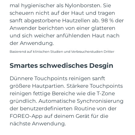
Erwartete Lieferung
Slowakei
mal hygienischer als Nylonborsten. Sie
08/08/2026
scheuern nicht auf der Haut und tragen
sanft abgestorbene Hautzellen ab. 98 % der
Erwartete Lieferung
Slowenien
08/08/2026
Anwender berichten von einer glatteren
und sich weicher anfühlenden Haut nach
Erwartete Lieferung
Südafrika
der Anwendung.
16/08/2026
Basierend auf klinischen Studien und Verbraucherstudien Dritter
Erwartete Lieferung
Südkorea
10/08/2026
Smartes schwedisches Desgin
Erwartete Lieferung
Spanien
Dünnere Touchpoints reinigen sanft
08/08/2026
größere Hautpartien. Stärkere Touchpoints
reinigen fettige Bereiche wie die T-Zone
Erwartete Lieferung
Schweden
08/08/2026
gründlich. Automatische Synchronisierung
der benutzerdefinierten Routine von der
Erwartete Lieferung
Schweiz
FOREO-App auf deinem Gerät für die
08/08/2026
nächste Anwendung.
Erwartete Lieferung
Taiwan
13/08/2026