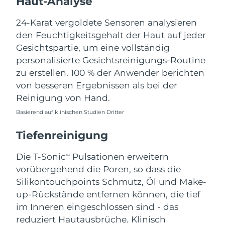
Haut-Analyse
Erwartete Lieferung
Libanon
09/08/2026
24-Karat vergoldete Sensoren analysieren
den Feuchtigkeitsgehalt der Haut auf jeder
Erwartete Lieferung
Litauen
Gesichtspartie, um eine vollständig
08/08/2026
personalisierte Gesichtsreinigungs-Routine
zu erstellen. 100 % der Anwender berichten
Erwartete Lieferung
Luxemburg
08/08/2026
von besseren Ergebnissen als bei der
Reinigung von Hand.
Sonderverwaltungsregion
Erwartete Lieferung
Basierend auf klinischen Studien Dritter
Macau
10/08/2026
Tiefenreinigung
Erwartete Lieferung
Malaysia
11/08/2026
Die T-Sonic
Pulsationen erweitern
TM
Erwartete Lieferung
vorübergehend die Poren, so dass die
Malta
08/08/2026
Silikontouchpoints Schmutz, Öl und Make-
up-Rückstände entfernen können, die tief
Erwartete Lieferung
Mexiko
im Inneren eingeschlossen sind - das
12/08/2026
reduziert Hautausbrüche. Klinisch