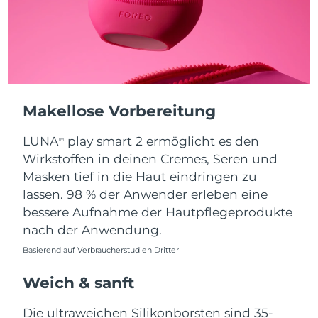
Erwartete Lieferung
Puerto Rico
10/08/2026
Erwartete Lieferung
Katar
09/08/2026
Makellose Vorbereitung
Erwartete Lieferung
Réunion
13/08/2026
LUNA
play smart 2 ermöglicht es den
TM
Erwartete Lieferung
Wirkstoffen in deinen Cremes, Seren und
Rumänien
08/08/2026
Masken tief in die Haut eindringen zu
lassen. 98 % der Anwender erleben eine
Erwartete Lieferung
Russland
16/08/2026
bessere Aufnahme der Hautpflegeprodukte
nach der Anwendung.
Erwartete Lieferung
Saudi-Arabien
09/08/2026
Basierend auf Verbraucherstudien Dritter
Weich & sanft
Erwartete Lieferung
Singapur
10/08/2026
Die ultraweichen Silikonborsten sind 35-