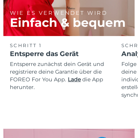
WIE ES VERWENDET WIRD
Einfach & bequem
SCHRITT 1
SCHR
Entsperre das Gerät
Anal
Entsperre zunächst dein Gerät und
Folge
registriere deine Garantie über die
deine
FOREO For You App.
Lade
die App
indiv
herunter.
erstel
synchr