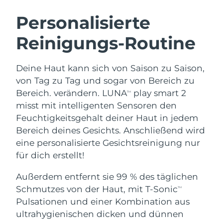
SCHWEDISCHE BEAUTY ROUTINE
Personalisierte
Reinigungs-Routine
Erwartete Lieferung
Australien
11/08/2026
Gesichtsreinigung
Gesichtsstraffung
Deine Haut kann sich von Saison zu Saison,
Erwartete Lieferung
Österreich
LUNA™ 4 Set
BEAR™ 2 Set
08/08/2026
von Tag zu Tag und sogar von Bereich zu
Anti-aging massage
Microcurrent toning
Bereich. verändern. LUNA
play smart 2
TM
Erwartete Lieferung
Bahrain
misst mit intelligenten Sensoren den
09/08/2026
Feuchtigkeitsgehalt deiner Haut in jedem
Hydratisierung
Mundpflege
LUNA™ 4 Plus
BEAR™ 2 go
Bereich deines Gesichts. Anschließend wird
Erwartete Lieferung
Belgien
UFO™ 3 Set
issa™ 4
08/08/2026
Massage, LED heating
Microcurrent toning on-the-go
eine personalisierte Gesichtsreinigung nur
FAQ™ ANTI-AGING-BEHANDLUNG
Deep facial hydration
Hybrid silicone sonic toothbrush
für dich erstellt!
Erwartete Lieferung
Bermuda
14/08/2026
NEW
Außerdem entfernt sie 99 % des täglichen
LUNA™ 4 Men
BEAR™ 2 eyes & lips
UFO™ 3 LED
issa™ 4 plus
Schmutzes von der Haut, mit T-Sonic
TM
For men, anti-aging massage
Microcurrent line smoothing device
Bosnien und
Erwartete Lieferung
Near-infrared and red light therapy
Pulsationen und einer Kombination aus
Smart hybrid silicone sonic toothbrush
Herzegowina
11/08/2026
device
Anti-aging
LED-Behandlungen
ultrahygienischen dicken und dünnen