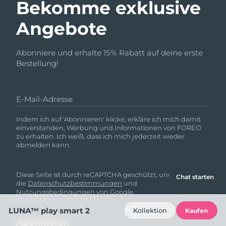
Bekomme exklusive
Angebote
Abonniere und erhalte 15% Rabatt auf deine erste
Bestellung!
E-Mail-Adresse
Indem ich auf 'Abonnieren' klicke, erkläre ich mich damit
einverstanden, Werbung und Informationen von FOREO
zu erhalten. Ich weiß, dass ich mich jederzeit wieder
abmelden kann.
Diese Seite ist durch reCAPTCHA geschützt, und es gelten
Chat starten
die
Datenschutzbestimmungen
und
Nutzungsbedingungen
von Google.
LUNA™ play smart 2
Kollektion
Kaufen