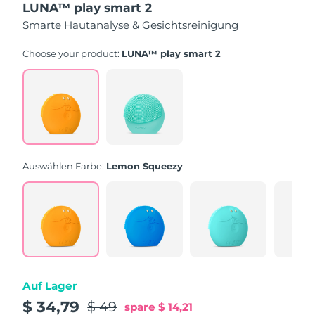
LUNA™ play smart 2
of
5
Smarte Hautanalyse & Gesichtsreinigung
stars,
average
rating
Choose your product:
LUNA™ play smart 2
value.
Read
171
Reviews.
Same
page
link.
Auswählen Farbe:
Lemon Squeezy
Auf Lager
$ 34,79
$ 49
spare
$ 14,21