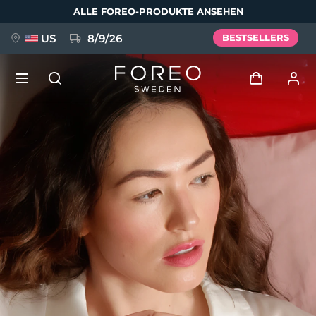
Direkt
ALLE FOREO-PRODUKTE ANSEHEN
zum
Inhalt
US
8/9/26
BESTSELLERS
NEU
Anmelden
Sprache
BREAKING NEWS
Benutzerkonto
English
Deutsch
Español
Meine Geräte
FAQ™ Pure Beauty-Tech Elixir
Français
Italiano
Português
Meine Bestellungen
Polski
Svenska
Русский
Türkçe
简体中文
繁體中文
Meine Adressen
issa™ Teeth Whitening Set
Meine Abonnements