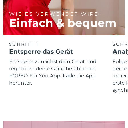
WIE ES VERWENDET WIRD
Einfach & bequem
SCHRITT 1
SCHR
Entsperre das Gerät
Anal
Entsperre zunächst dein Gerät und
Folge
registriere deine Garantie über die
deine
FOREO For You App.
Lade
die App
indiv
herunter.
erstel
synchr