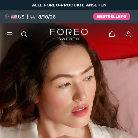
Direkt
ALLE FOREO-PRODUKTE ANSEHEN
zum
Inhalt
US
8/10/26
BESTSELLERS
NEU
Anmelden
Sprache
BREAKING NEWS
Benutzerkonto
English
Deutsch
Español
Meine Geräte
FAQ™ Pure Beauty-Tech Elixir
Français
Italiano
Português
Meine Bestellungen
Polski
Svenska
Русский
Türkçe
简体中文
繁體中文
Meine Adressen
issa™ Teeth Whitening Set
Meine Abonnements