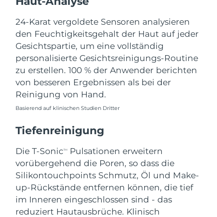
Haut-Analyse
Norwegen
Erwartete Lieferung
8/9/26
24-Karat vergoldete Sensoren analysieren
Oman
Erwartete Lieferung
8/12/26
den Feuchtigkeitsgehalt der Haut auf jeder
Gesichtspartie, um eine vollständig
Philippinen
Erwartete Lieferung
8/12/26
personalisierte Gesichtsreinigungs-Routine
zu erstellen. 100 % der Anwender berichten
Polen
Erwartete Lieferung
8/10/26
von besseren Ergebnissen als bei der
Reinigung von Hand.
Portugal
Erwartete Lieferung
8/9/26
Basierend auf klinischen Studien Dritter
Puerto Rico
Erwartete Lieferung
8/11/26
Tiefenreinigung
Katar
Erwartete Lieferung
8/10/26
Die T-Sonic
Pulsationen erweitern
TM
vorübergehend die Poren, so dass die
Réunion
Erwartete Lieferung
8/14/26
Silikontouchpoints Schmutz, Öl und Make-
Rumänien
up-Rückstände entfernen können, die tief
Erwartete Lieferung
8/9/26
im Inneren eingeschlossen sind - das
Russland
Erwartete Lieferung
8/17/26
reduziert Hautausbrüche. Klinisch