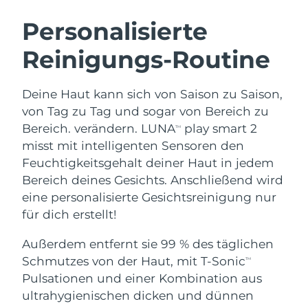
SCHWEDISCHE BEAUTY ROUTINE
Australien
Erwartete Lieferung
8/12/26
Personalisierte
Österreich
Erwartete Lieferung
8/9/26
Reinigungs-Routine
Bahrain
Erwartete Lieferung
8/10/26
Gesichtsreinigung
Gesichtsstraffung
Deine Haut kann sich von Saison zu Saison,
Belgien
Erwartete Lieferung
8/9/26
LUNA™ 4 Set
BEAR™ 2 Set
von Tag zu Tag und sogar von Bereich zu
Anti-aging massage
Microcurrent toning
Bereich. verändern. LUNA
play smart 2
TM
Bermuda
Erwartete Lieferung
8/15/26
misst mit intelligenten Sensoren den
Feuchtigkeitsgehalt deiner Haut in jedem
Hydratisierung
Mundpflege
Bosnien und
Erwartete Lieferung
8/12/26
LUNA™ 4 Plus
BEAR™ 2 go
Bereich deines Gesichts. Anschließend wird
Herzegowina
UFO™ 3 Set
issa™ 4
Massage, LED heating
Microcurrent toning on-the-go
eine personalisierte Gesichtsreinigung nur
FAQ™ ANTI-AGING-BEHANDLUNG
Deep facial hydration
Hybrid silicone sonic toothbrush
Brunei Darussalam
Erwartete Lieferung
8/14/26
für dich erstellt!
NEW
Außerdem entfernt sie 99 % des täglichen
LUNA™ 4 Men
BEAR™ 2 eyes & lips
Bulgarien
Erwartete Lieferung
8/9/26
UFO™ 3 LED
issa™ 4 plus
Schmutzes von der Haut, mit T-Sonic
TM
For men, anti-aging massage
Microcurrent line smoothing device
Near-infrared and red light therapy
Kanada
Pulsationen und einer Kombination aus
Smart hybrid silicone sonic toothbrush
Erwartete Lieferung
8/13/26
device
Anti-aging
LED-Behandlungen
ultrahygienischen dicken und dünnen