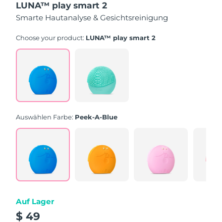
LUNA™ play smart 2
5
Sternen,
Smarte Hautanalyse & Gesichtsreinigung
Durchschnittswert
der
Bewertung.
Choose your product:
LUNA™ play smart 2
Read
232
Reviews.
Link
auf
derselben
Seite.
Auswählen Farbe:
Peek-A-Blue
Auf Lager
$ 49