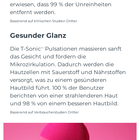
erwiesen, dass 99 % der Unreinheiten
Saudi-Arabien
Erwartete Lieferung
8/10/26
entfernt werden.
Basierend auf klinischen Studien Dritter
Singapur
Erwartete Lieferung
8/11/26
Gesunder Glanz
Slowakei
Erwartete Lieferung
8/9/26
Die T-Sonic
Pulsationen massieren sanft
TM
Slowenien
Erwartete Lieferung
8/9/26
das Gesicht und fördern die
Mikrozirkulation. Dadurch werden die
Südafrika
Erwartete Lieferung
8/17/26
Hautzellen mit Sauerstoff und Nährstoffen
versorgt, was zu einem gesünderen
Südkorea
Erwartete Lieferung
8/11/26
Hautbild führt. 100 % der Benutzer
berichten von einer strahlenderen Haut
Spanien
Erwartete Lieferung
8/9/26
und 98 % von einem besseren Hautbild.
Schweden
Erwartete Lieferung
8/9/26
Basierend auf Verbraucherstudien Dritter
Schweiz
Erwartete Lieferung
8/9/26