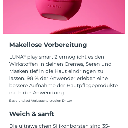
Taiwan
Erwartete Lieferung
8/14/26
Thailand
Erwartete Lieferung
8/13/26
Türkei
Erwartete Lieferung
8/10/26
Vereinigte Arabische
Makellose Vorbereitung
Erwartete Lieferung
8/10/26
Emirate
LUNA
play smart 2 ermöglicht es den
TM
Vereinigtes
Wirkstoffen in deinen Cremes, Seren und
Erwartete Lieferung
8/9/26
Königreich
Masken tief in die Haut eindringen zu
lassen. 98 % der Anwender erleben eine
Vereinigte Staaten
Erwartete Lieferung
8/10/26
bessere Aufnahme der Hautpflegeprodukte
nach der Anwendung.
Usbekistan
Erwartete Lieferung
8/14/26
Basierend auf Verbraucherstudien Dritter
Vietnam
Erwartete Lieferung
8/15/26
Weich & sanft
Die ultraweichen Silikonborsten sind 35-