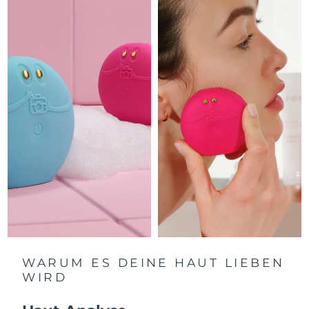
Litauen
Erwartete Lieferung
8/9/26
Luxemburg
Erwartete Lieferung
8/9/26
Sonderverwaltungsregion
Erwartete Lieferung
8/11/26
Macau
Malaysia
Erwartete Lieferung
8/12/26
Malta
Erwartete Lieferung
8/9/26
Mexiko
Erwartete Lieferung
8/13/26
Monaco
Erwartete Lieferung
8/10/26
Niederlande
Erwartete Lieferung
8/9/26
WARUM ES DEINE HAUT LIEBEN
WIRD
Neuseeland
Erwartete Lieferung
8/9/26