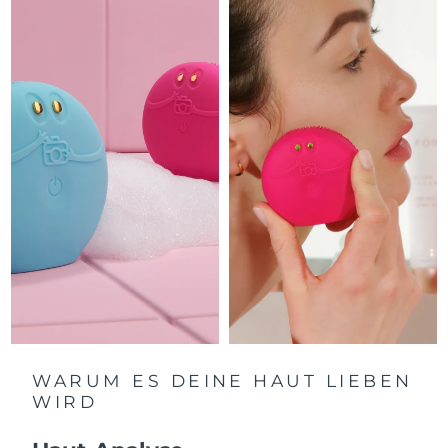
Litauen
Erwartete Lieferung
8/8/26
Luxemburg
Erwartete Lieferung
8/8/26
Sonderverwaltungsregion
Erwartete Lieferung
8/10/26
Macau
Malaysia
Erwartete Lieferung
8/11/26
Malta
Erwartete Lieferung
8/8/26
Mexiko
Erwartete Lieferung
8/12/26
Monaco
Erwartete Lieferung
8/9/26
Niederlande
Erwartete Lieferung
8/8/26
WARUM ES DEINE HAUT LIEBEN
WIRD
Neuseeland
Erwartete Lieferung
8/8/26