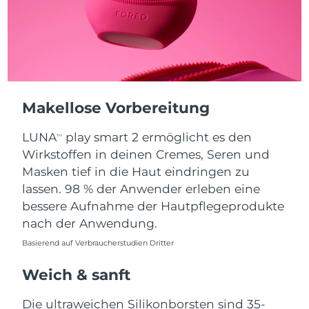
Taiwan
Erwartete Lieferung
8/13/26
Thailand
Erwartete Lieferung
8/12/26
Türkei
Erwartete Lieferung
8/9/26
Vereinigte Arabische
Makellose Vorbereitung
Erwartete Lieferung
8/9/26
Emirate
LUNA
play smart 2 ermöglicht es den
TM
Vereinigtes
Wirkstoffen in deinen Cremes, Seren und
Erwartete Lieferung
8/8/26
Königreich
Masken tief in die Haut eindringen zu
lassen. 98 % der Anwender erleben eine
Vereinigte Staaten
Erwartete Lieferung
8/9/26
bessere Aufnahme der Hautpflegeprodukte
nach der Anwendung.
Usbekistan
Erwartete Lieferung
8/13/26
Basierend auf Verbraucherstudien Dritter
Vietnam
Erwartete Lieferung
8/14/26
Weich & sanft
Die ultraweichen Silikonborsten sind 35-