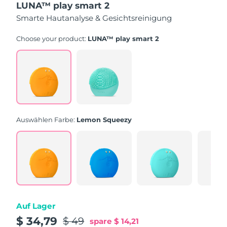
LUNA™ play smart 2
5
Sternen,
Smarte Hautanalyse & Gesichtsreinigung
Durchschnittswert
der
Bewertung.
Choose your product:
LUNA™ play smart 2
Read
232
Reviews.
Link
auf
derselben
Seite.
Auswählen Farbe:
Lemon Squeezy
Auf Lager
$ 34,79
$ 49
spare
$ 14,21