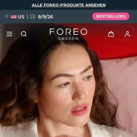
Direkt
ALLE FOREO-PRODUKTE ANSEHEN
zum
Inhalt
US
8/9/26
BESTSELLERS
NEU
Anmelden
Sprache
BREAKING NEWS
Benutzerkonto
English
Deutsch
Español
Meine Geräte
FAQ™ Pure Beauty-Tech Elixir
Français
Italiano
Português
Meine Bestellungen
Polski
Svenska
Русский
Türkçe
简体中文
繁體中文
Meine Adressen
issa™ Teeth Whitening Set
Meine Abonnements