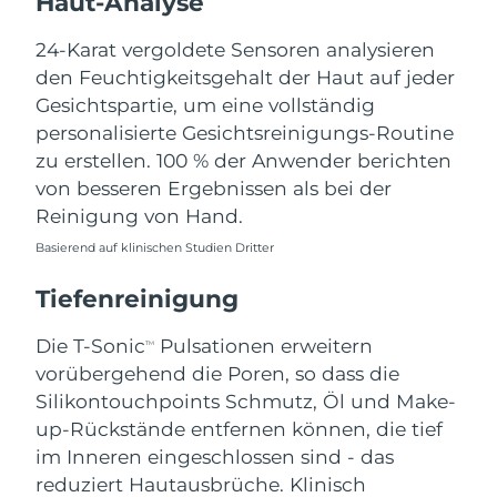
Haut-Analyse
Norwegen
Erwartete Lieferung
8/8/26
24-Karat vergoldete Sensoren analysieren
Oman
Erwartete Lieferung
8/11/26
den Feuchtigkeitsgehalt der Haut auf jeder
Gesichtspartie, um eine vollständig
Philippinen
Erwartete Lieferung
8/11/26
personalisierte Gesichtsreinigungs-Routine
zu erstellen. 100 % der Anwender berichten
Polen
Erwartete Lieferung
8/9/26
von besseren Ergebnissen als bei der
Reinigung von Hand.
Portugal
Erwartete Lieferung
8/8/26
Basierend auf klinischen Studien Dritter
Puerto Rico
Erwartete Lieferung
8/10/26
Tiefenreinigung
Katar
Erwartete Lieferung
8/9/26
Die T-Sonic
Pulsationen erweitern
TM
vorübergehend die Poren, so dass die
Réunion
Erwartete Lieferung
8/13/26
Silikontouchpoints Schmutz, Öl und Make-
Rumänien
up-Rückstände entfernen können, die tief
Erwartete Lieferung
8/8/26
im Inneren eingeschlossen sind - das
Russland
Erwartete Lieferung
8/16/26
reduziert Hautausbrüche. Klinisch