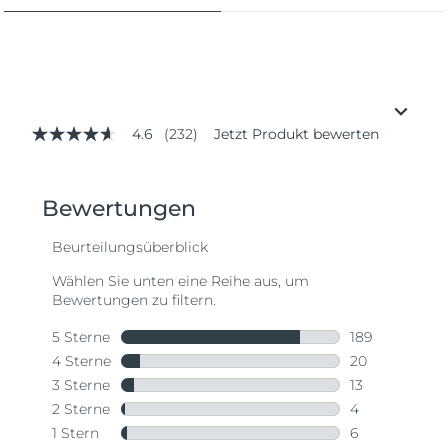
4.6
(232)
Jetzt Produkt bewerten
4.6
von
5
Sternen,
Durchschnittswert
der
Bewertung.
Read
232
Reviews.
Link
auf
derselben
Seite.