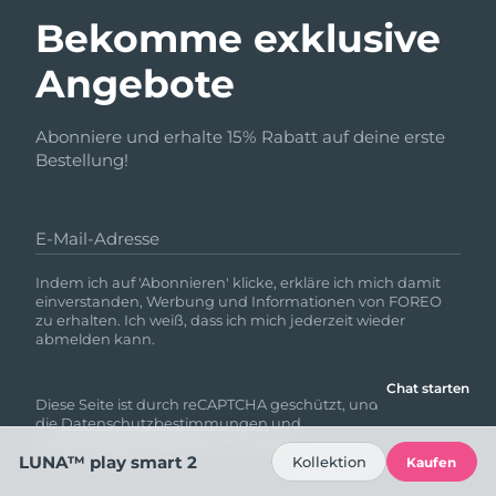
Bekomme exklusive
Angebote
Abonniere und erhalte 15% Rabatt auf deine erste
Bestellung!
E-Mail-Adresse
Indem ich auf 'Abonnieren' klicke, erkläre ich mich damit
einverstanden, Werbung und Informationen von FOREO
zu erhalten. Ich weiß, dass ich mich jederzeit wieder
abmelden kann.
Chat starten
Diese Seite ist durch reCAPTCHA geschützt, und es gelten
die
Datenschutzbestimmungen
und
Nutzungsbedingungen
von Google.
LUNA™ play smart 2
Kollektion
Kaufen