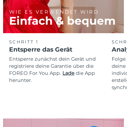
WIE ES VERWENDET WIRD
Einfach & bequem
SCHRITT 1
SCHR
Entsperre das Gerät
Anal
Entsperre zunächst dein Gerät und
Folge
registriere deine Garantie über die
deine
FOREO For You App.
Lade
die App
indiv
herunter.
erstel
synchr