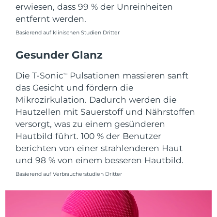
erwiesen, dass 99 % der Unreinheiten
Saudi-Arabien
Erwartete Lieferung
8/9/26
entfernt werden.
Basierend auf klinischen Studien Dritter
Singapur
Erwartete Lieferung
8/10/26
Gesunder Glanz
Slowakei
Erwartete Lieferung
8/8/26
Die T-Sonic
Pulsationen massieren sanft
TM
Slowenien
Erwartete Lieferung
8/8/26
das Gesicht und fördern die
Mikrozirkulation. Dadurch werden die
Südafrika
Erwartete Lieferung
8/16/26
Hautzellen mit Sauerstoff und Nährstoffen
versorgt, was zu einem gesünderen
Südkorea
Erwartete Lieferung
8/10/26
Hautbild führt. 100 % der Benutzer
berichten von einer strahlenderen Haut
Spanien
Erwartete Lieferung
8/8/26
und 98 % von einem besseren Hautbild.
Schweden
Erwartete Lieferung
8/8/26
Basierend auf Verbraucherstudien Dritter
Schweiz
Erwartete Lieferung
8/8/26