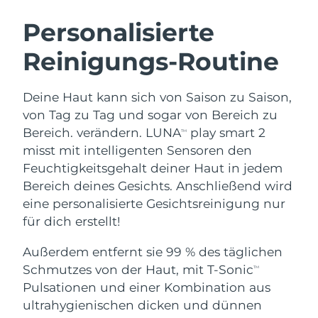
SCHWEDISCHE BEAUTY ROUTINE
Australien
Erwartete Lieferung
8/11/26
Personalisierte
Österreich
Erwartete Lieferung
8/8/26
Reinigungs-Routine
Bahrain
Erwartete Lieferung
8/9/26
Gesichtsreinigung
Gesichtsstraffung
Deine Haut kann sich von Saison zu Saison,
Belgien
Erwartete Lieferung
8/8/26
LUNA™ 4 Set
BEAR™ 2 Set
von Tag zu Tag und sogar von Bereich zu
Anti-aging massage
Microcurrent toning
Bereich. verändern. LUNA
play smart 2
TM
Bermuda
Erwartete Lieferung
8/14/26
misst mit intelligenten Sensoren den
Feuchtigkeitsgehalt deiner Haut in jedem
Hydratisierung
Mundpflege
Bosnien und
Erwartete Lieferung
8/11/26
LUNA™ 4 Plus
BEAR™ 2 go
Bereich deines Gesichts. Anschließend wird
Herzegowina
UFO™ 3 Set
issa™ 4
Massage, LED heating
Microcurrent toning on-the-go
eine personalisierte Gesichtsreinigung nur
FAQ™ ANTI-AGING-BEHANDLUNG
Deep facial hydration
Hybrid silicone sonic toothbrush
Brunei Darussalam
Erwartete Lieferung
8/13/26
für dich erstellt!
NEW
Außerdem entfernt sie 99 % des täglichen
LUNA™ 4 Men
BEAR™ 2 eyes & lips
Bulgarien
Erwartete Lieferung
8/8/26
UFO™ 3 LED
issa™ 4 plus
Schmutzes von der Haut, mit T-Sonic
TM
For men, anti-aging massage
Microcurrent line smoothing device
Near-infrared and red light therapy
Kanada
Pulsationen und einer Kombination aus
Smart hybrid silicone sonic toothbrush
Erwartete Lieferung
8/12/26
device
Anti-aging
LED-Behandlungen
ultrahygienischen dicken und dünnen