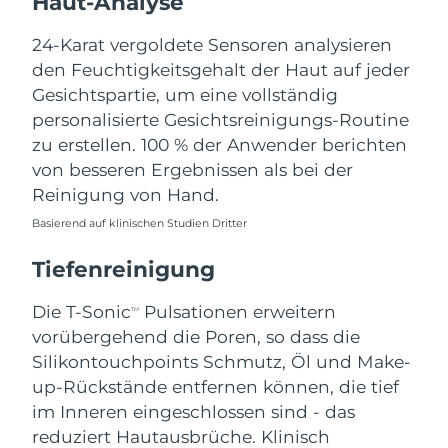
Haut-Analyse
Erwartete Lieferung
Libanon
10/08/2026
24-Karat vergoldete Sensoren analysieren
den Feuchtigkeitsgehalt der Haut auf jeder
Erwartete Lieferung
Litauen
Gesichtspartie, um eine vollständig
09/08/2026
personalisierte Gesichtsreinigungs-Routine
zu erstellen. 100 % der Anwender berichten
Erwartete Lieferung
Luxemburg
09/08/2026
von besseren Ergebnissen als bei der
Reinigung von Hand.
Sonderverwaltungsregion
Erwartete Lieferung
Basierend auf klinischen Studien Dritter
Macau
11/08/2026
Tiefenreinigung
Erwartete Lieferung
Malaysia
12/08/2026
Die T-Sonic
Pulsationen erweitern
TM
Erwartete Lieferung
vorübergehend die Poren, so dass die
Malta
09/08/2026
Silikontouchpoints Schmutz, Öl und Make-
up-Rückstände entfernen können, die tief
Erwartete Lieferung
Mexiko
im Inneren eingeschlossen sind - das
13/08/2026
reduziert Hautausbrüche. Klinisch