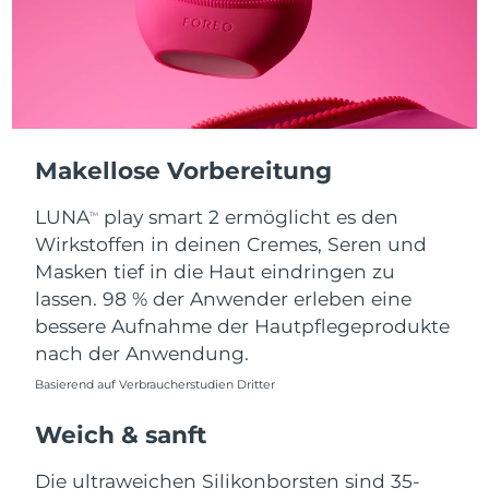
Erwartete Lieferung
Puerto Rico
11/08/2026
Erwartete Lieferung
Katar
10/08/2026
Makellose Vorbereitung
Erwartete Lieferung
Réunion
14/08/2026
LUNA
play smart 2 ermöglicht es den
TM
Erwartete Lieferung
Wirkstoffen in deinen Cremes, Seren und
Rumänien
09/08/2026
Masken tief in die Haut eindringen zu
lassen. 98 % der Anwender erleben eine
Erwartete Lieferung
Russland
17/08/2026
bessere Aufnahme der Hautpflegeprodukte
nach der Anwendung.
Erwartete Lieferung
Saudi-Arabien
10/08/2026
Basierend auf Verbraucherstudien Dritter
Weich & sanft
Erwartete Lieferung
Singapur
11/08/2026
Die ultraweichen Silikonborsten sind 35-