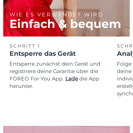
WIE ES VERWENDET WIRD
Einfach & bequem
SCHRITT 1
SCHR
Entsperre das Gerät
Anal
Entsperre zunächst dein Gerät und
Folge
registriere deine Garantie über die
deine
FOREO For You App.
Lade
die App
indiv
herunter.
erstel
synchr