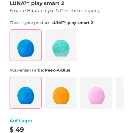
LUNA™ play smart 2
of
5
Smarte Hautanalyse & Gesichtsreinigung
stars,
average
rating
Choose your product:
LUNA™ play smart 2
value.
Read
171
Reviews.
Same
page
link.
Auswählen Farbe:
Peek-A-Blue
Auf Lager
$ 49