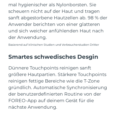
Erwartete Lieferung
Slowakei
mal hygienischer als Nylonborsten. Sie
09/08/2026
scheuern nicht auf der Haut und tragen
sanft abgestorbene Hautzellen ab. 98 % der
Erwartete Lieferung
Slowenien
09/08/2026
Anwender berichten von einer glatteren
und sich weicher anfühlenden Haut nach
Erwartete Lieferung
Südafrika
der Anwendung.
17/08/2026
Basierend auf klinischen Studien und Verbraucherstudien Dritter
Erwartete Lieferung
Südkorea
11/08/2026
Smartes schwedisches Desgin
Erwartete Lieferung
Spanien
Dünnere Touchpoints reinigen sanft
09/08/2026
größere Hautpartien. Stärkere Touchpoints
reinigen fettige Bereiche wie die T-Zone
Erwartete Lieferung
Schweden
09/08/2026
gründlich. Automatische Synchronisierung
der benutzerdefinierten Routine von der
Erwartete Lieferung
Schweiz
FOREO-App auf deinem Gerät für die
09/08/2026
nächste Anwendung.
Erwartete Lieferung
Taiwan
14/08/2026