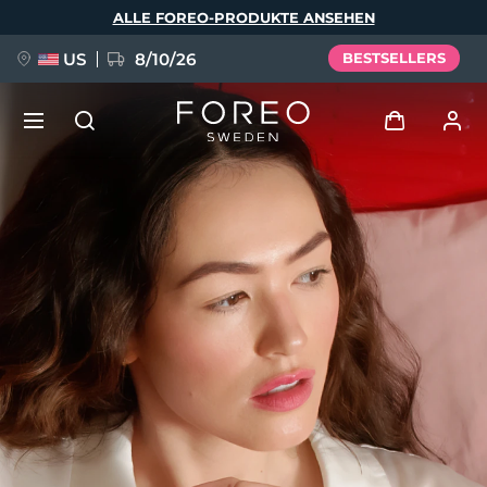
Direkt
ALLE FOREO-PRODUKTE ANSEHEN
zum
Inhalt
US
8/10/26
BESTSELLERS
NEU
Anmelden
Sprache
BREAKING NEWS
Benutzerkonto
English
Deutsch
Español
Meine Geräte
FAQ™ Pure Beauty-Tech Elixir
Français
Italiano
Português
Meine Bestellungen
Polski
Svenska
Русский
Türkçe
简体中文
繁體中文
Meine Adressen
issa™ Teeth Whitening Set
Meine Abonnements