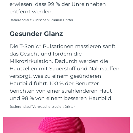
Erwartete Lieferung
Monaco
erwiesen, dass 99 % der Unreinheiten
10/08/2026
entfernt werden.
Erwartete Lieferung
Basierend auf klinischen Studien Dritter
Niederlande
09/08/2026
Gesunder Glanz
Erwartete Lieferung
Neuseeland
09/08/2026
Die T-Sonic
Pulsationen massieren sanft
TM
das Gesicht und fördern die
Erwartete Lieferung
Norwegen
09/08/2026
Mikrozirkulation. Dadurch werden die
Hautzellen mit Sauerstoff und Nährstoffen
Erwartete Lieferung
Oman
versorgt, was zu einem gesünderen
12/08/2026
Hautbild führt. 100 % der Benutzer
berichten von einer strahlenderen Haut
Erwartete Lieferung
Philippinen
12/08/2026
und 98 % von einem besseren Hautbild.
Basierend auf Verbraucherstudien Dritter
Erwartete Lieferung
Polen
10/08/2026
Erwartete Lieferung
Portugal
09/08/2026