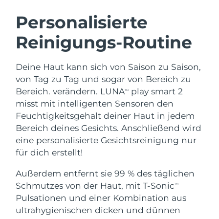
SCHWEDISCHE BEAUTY ROUTINE
Personalisierte
Reinigungs-Routine
Erwartete Lieferung
Australien
12/08/2026
Gesichtsreinigung
Gesichtsstraffung
Deine Haut kann sich von Saison zu Saison,
Erwartete Lieferung
Österreich
LUNA™ 4 Set
BEAR™ 2 Set
09/08/2026
von Tag zu Tag und sogar von Bereich zu
Anti-aging massage
Microcurrent toning
Bereich. verändern. LUNA
play smart 2
TM
Erwartete Lieferung
Bahrain
misst mit intelligenten Sensoren den
10/08/2026
Feuchtigkeitsgehalt deiner Haut in jedem
Hydratisierung
Mundpflege
LUNA™ 4 Plus
BEAR™ 2 go
Bereich deines Gesichts. Anschließend wird
Erwartete Lieferung
Belgien
UFO™ 3 Set
issa™ 4
09/08/2026
Massage, LED heating
Microcurrent toning on-the-go
eine personalisierte Gesichtsreinigung nur
FAQ™ ANTI-AGING-BEHANDLUNG
Deep facial hydration
Hybrid silicone sonic toothbrush
für dich erstellt!
Erwartete Lieferung
Bermuda
15/08/2026
NEW
Außerdem entfernt sie 99 % des täglichen
LUNA™ 4 Men
BEAR™ 2 eyes & lips
UFO™ 3 LED
issa™ 4 plus
Schmutzes von der Haut, mit T-Sonic
TM
For men, anti-aging massage
Microcurrent line smoothing device
Bosnien und
Erwartete Lieferung
Near-infrared and red light therapy
Pulsationen und einer Kombination aus
Smart hybrid silicone sonic toothbrush
Herzegowina
12/08/2026
device
Anti-aging
LED-Behandlungen
ultrahygienischen dicken und dünnen