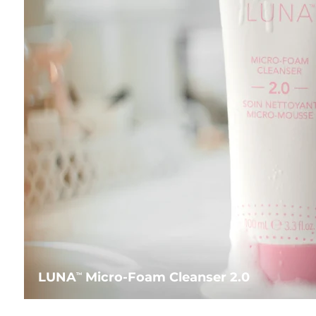
LUNA
Micro-Foam Cleanser 2.0
TM