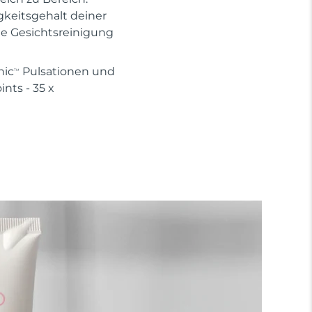
gkeitsgehalt deiner
te Gesichtsreinigung
nic
Pulsationen und
TM
nts - 35 x