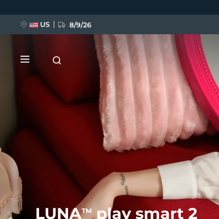
Direkt
zum
Inhalt
US
8/9/26
NEU
BREAKING NEWS
FAQ™ Pure Beauty-Tech Elixir
LUNA
play smart 2
TM