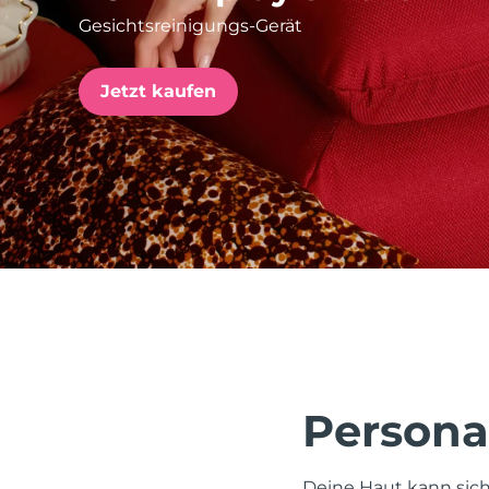
Gesichtsreinigungs-Gerät
issa™ Teeth Whitening Set
Jetzt kaufen
FAQ™ Dual LED Panel
BELIEBT
Sonderangebote
Bestseller
Persona
Deine Haut kann sich