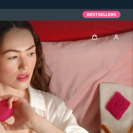
BESTSELLERS
Anmelden
Benutzerkonto
Meine Geräte
Meine Bestellungen
Meine Adressen
Meine Abonnements