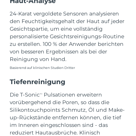
Haut-Analyse
Norwegen
Erwartete Lieferung
8/10/26
24-Karat vergoldete Sensoren analysieren
Oman
Erwartete Lieferung
8/13/26
den Feuchtigkeitsgehalt der Haut auf jeder
Gesichtspartie, um eine vollständig
Philippinen
Erwartete Lieferung
8/13/26
personalisierte Gesichtsreinigungs-Routine
zu erstellen. 100 % der Anwender berichten
Polen
Erwartete Lieferung
8/11/26
von besseren Ergebnissen als bei der
Reinigung von Hand.
Portugal
Erwartete Lieferung
8/10/26
Basierend auf klinischen Studien Dritter
Puerto Rico
Erwartete Lieferung
8/12/26
Tiefenreinigung
Katar
Erwartete Lieferung
8/11/26
Die T-Sonic
Pulsationen erweitern
TM
vorübergehend die Poren, so dass die
Réunion
Erwartete Lieferung
8/15/26
Silikontouchpoints Schmutz, Öl und Make-
Rumänien
up-Rückstände entfernen können, die tief
Erwartete Lieferung
8/10/26
im Inneren eingeschlossen sind - das
Russland
Erwartete Lieferung
8/18/26
reduziert Hautausbrüche. Klinisch