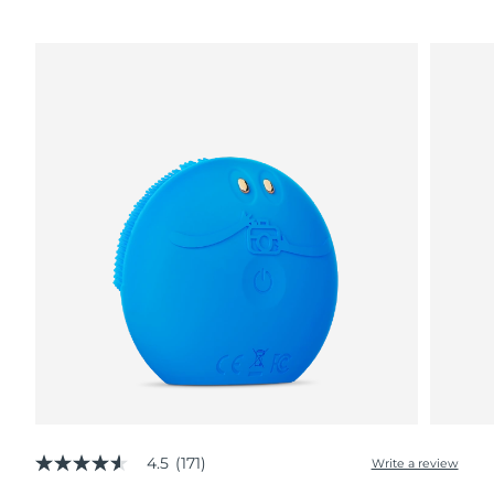
4.5
(171)
Write a review
4.5
out