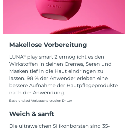
Taiwan
Erwartete Lieferung
8/15/26
Thailand
Erwartete Lieferung
8/14/26
Türkei
Erwartete Lieferung
8/11/26
Vereinigte Arabische
Makellose Vorbereitung
Erwartete Lieferung
8/11/26
Emirate
LUNA
play smart 2 ermöglicht es den
TM
Vereinigtes
Wirkstoffen in deinen Cremes, Seren und
Erwartete Lieferung
8/10/26
Königreich
Masken tief in die Haut eindringen zu
lassen. 98 % der Anwender erleben eine
Vereinigte Staaten
Erwartete Lieferung
8/11/26
bessere Aufnahme der Hautpflegeprodukte
nach der Anwendung.
Usbekistan
Erwartete Lieferung
8/15/26
Basierend auf Verbraucherstudien Dritter
Vietnam
Erwartete Lieferung
8/16/26
Weich & sanft
Die ultraweichen Silikonborsten sind 35-