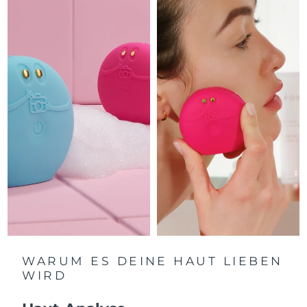
Litauen
Erwartete Lieferung
8/10/26
Luxemburg
Erwartete Lieferung
8/10/26
Sonderverwaltungsregion
Erwartete Lieferung
8/12/26
Macau
Malaysia
Erwartete Lieferung
8/13/26
Malta
Erwartete Lieferung
8/10/26
Mexiko
Erwartete Lieferung
8/14/26
Monaco
Erwartete Lieferung
8/11/26
Niederlande
Erwartete Lieferung
8/10/26
WARUM ES DEINE HAUT LIEBEN
WIRD
Neuseeland
Erwartete Lieferung
8/10/26