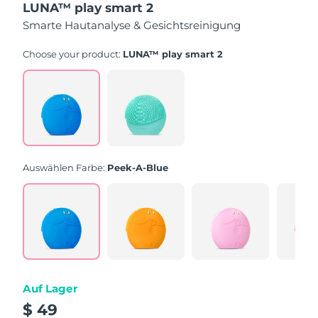
LUNA™ play smart 2
of
5
Smarte Hautanalyse & Gesichtsreinigung
stars,
average
rating
Choose your product:
LUNA™ play smart 2
value.
Read
171
Reviews.
Same
page
link.
Auswählen Farbe:
Peek-A-Blue
Auf Lager
$ 49