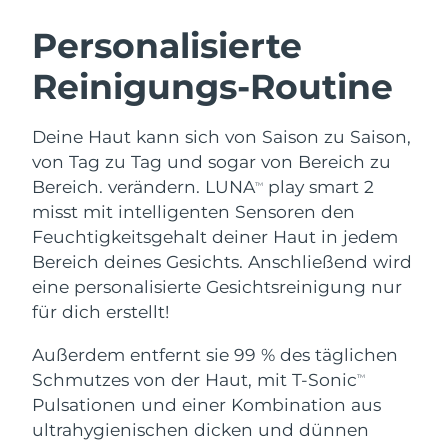
SCHWEDISCHE BEAUTY ROUTINE
Australien
Erwartete Lieferung
8/13/26
Personalisierte
Österreich
Erwartete Lieferung
8/10/26
Reinigungs-Routine
Bahrain
Erwartete Lieferung
8/11/26
Gesichtsreinigung
Gesichtsstraffung
Deine Haut kann sich von Saison zu Saison,
Belgien
Erwartete Lieferung
8/10/26
LUNA™ 4 Set
BEAR™ 2 Set
von Tag zu Tag und sogar von Bereich zu
Anti-aging massage
Microcurrent toning
Bereich. verändern. LUNA
play smart 2
TM
Bermuda
Erwartete Lieferung
8/16/26
misst mit intelligenten Sensoren den
Feuchtigkeitsgehalt deiner Haut in jedem
Hydratisierung
Mundpflege
Bosnien und
Erwartete Lieferung
8/13/26
LUNA™ 4 Plus
BEAR™ 2 go
Bereich deines Gesichts. Anschließend wird
Herzegowina
UFO™ 3 Set
issa™ 4
Massage, LED heating
Microcurrent toning on-the-go
eine personalisierte Gesichtsreinigung nur
FAQ™ ANTI-AGING-BEHANDLUNG
Deep facial hydration
Hybrid silicone sonic toothbrush
Brunei Darussalam
Erwartete Lieferung
8/15/26
für dich erstellt!
NEW
Außerdem entfernt sie 99 % des täglichen
LUNA™ 4 Men
BEAR™ 2 eyes & lips
Bulgarien
Erwartete Lieferung
8/10/26
UFO™ 3 LED
issa™ 4 plus
Schmutzes von der Haut, mit T-Sonic
TM
For men, anti-aging massage
Microcurrent line smoothing device
Near-infrared and red light therapy
Kanada
Pulsationen und einer Kombination aus
Smart hybrid silicone sonic toothbrush
Erwartete Lieferung
8/14/26
device
Anti-aging
LED-Behandlungen
ultrahygienischen dicken und dünnen