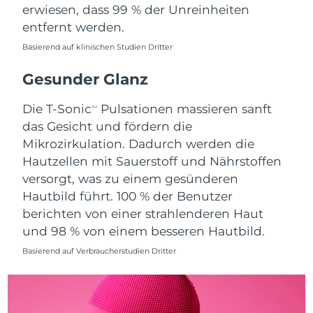
erwiesen, dass 99 % der Unreinheiten
Saudi-Arabien
Erwartete Lieferung
8/11/26
entfernt werden.
Basierend auf klinischen Studien Dritter
Singapur
Erwartete Lieferung
8/12/26
Gesunder Glanz
Slowakei
Erwartete Lieferung
8/10/26
Die T-Sonic
Pulsationen massieren sanft
TM
Slowenien
Erwartete Lieferung
8/10/26
das Gesicht und fördern die
Mikrozirkulation. Dadurch werden die
Südafrika
Erwartete Lieferung
8/18/26
Hautzellen mit Sauerstoff und Nährstoffen
versorgt, was zu einem gesünderen
Südkorea
Erwartete Lieferung
8/12/26
Hautbild führt. 100 % der Benutzer
berichten von einer strahlenderen Haut
Spanien
Erwartete Lieferung
8/10/26
und 98 % von einem besseren Hautbild.
Schweden
Erwartete Lieferung
8/10/26
Basierend auf Verbraucherstudien Dritter
Schweiz
Erwartete Lieferung
8/10/26