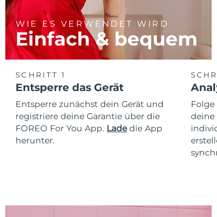
WIE ES VERWENDET WIRD
Einfach & bequem
SCHRITT 1
SCHR
Entsperre das Gerät
Anal
Entsperre zunächst dein Gerät und
Folge
registriere deine Garantie über die
deine
FOREO For You App.
Lade
die App
indiv
herunter.
erstel
synchr