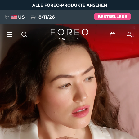
Direkt
ALLE FOREO-PRODUKTE ANSEHEN
zum
Inhalt
US
8/11/26
BESTSELLERS
NEU
Anmelden
Sprache
BREAKING NEWS
Benutzerkonto
English
Deutsch
Español
Meine Geräte
FAQ™ Pure Beauty-Tech Elixir
Français
Italiano
Português
Meine Bestellungen
Polski
Svenska
Русский
Türkçe
简体中文
繁體中文
Meine Adressen
issa™ Teeth Whitening Set
Meine Abonnements