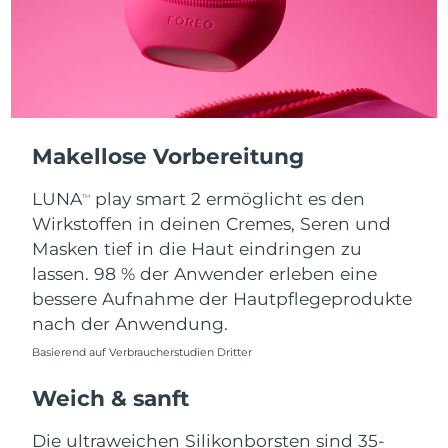
Taiwan
Erwartete Lieferung
8/13/26
Thailand
Erwartete Lieferung
8/12/26
Türkei
Erwartete Lieferung
8/9/26
Vereinigte Arabische
Makellose Vorbereitung
Erwartete Lieferung
8/9/26
Emirate
LUNA
play smart 2 ermöglicht es den
TM
Vereinigtes
Wirkstoffen in deinen Cremes, Seren und
Erwartete Lieferung
8/8/26
Königreich
Masken tief in die Haut eindringen zu
lassen. 98 % der Anwender erleben eine
Vereinigte Staaten
Erwartete Lieferung
8/9/26
bessere Aufnahme der Hautpflegeprodukte
nach der Anwendung.
Usbekistan
Erwartete Lieferung
8/13/26
Basierend auf Verbraucherstudien Dritter
Vietnam
Erwartete Lieferung
8/14/26
Weich & sanft
Die ultraweichen Silikonborsten sind 35-