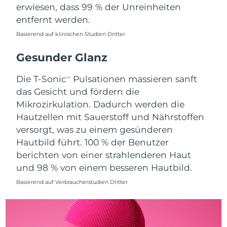
erwiesen, dass 99 % der Unreinheiten
Saudi-Arabien
Erwartete Lieferung
8/9/26
entfernt werden.
Basierend auf klinischen Studien Dritter
Singapur
Erwartete Lieferung
8/10/26
Gesunder Glanz
Slowakei
Erwartete Lieferung
8/8/26
Die T-Sonic
Pulsationen massieren sanft
TM
Slowenien
Erwartete Lieferung
8/8/26
das Gesicht und fördern die
Mikrozirkulation. Dadurch werden die
Südafrika
Erwartete Lieferung
8/16/26
Hautzellen mit Sauerstoff und Nährstoffen
versorgt, was zu einem gesünderen
Südkorea
Erwartete Lieferung
8/10/26
Hautbild führt. 100 % der Benutzer
berichten von einer strahlenderen Haut
Spanien
Erwartete Lieferung
8/8/26
und 98 % von einem besseren Hautbild.
Schweden
Erwartete Lieferung
8/8/26
Basierend auf Verbraucherstudien Dritter
Schweiz
Erwartete Lieferung
8/8/26