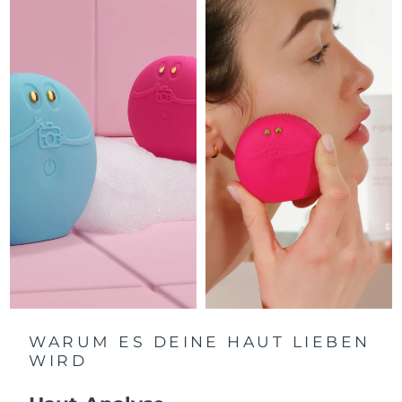
Litauen
Erwartete Lieferung
8/8/26
Luxemburg
Erwartete Lieferung
8/8/26
Sonderverwaltungsregion
Erwartete Lieferung
8/10/26
Macau
Malaysia
Erwartete Lieferung
8/11/26
Malta
Erwartete Lieferung
8/8/26
Mexiko
Erwartete Lieferung
8/12/26
Monaco
Erwartete Lieferung
8/9/26
Niederlande
Erwartete Lieferung
8/8/26
WARUM ES DEINE HAUT LIEBEN
WIRD
Neuseeland
Erwartete Lieferung
8/8/26