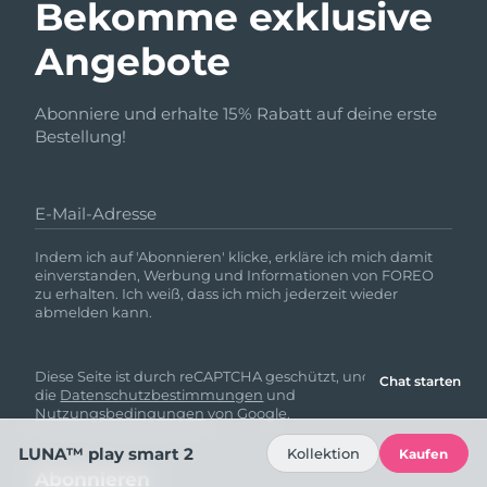
Bekomme exklusive
Angebote
Abonniere und erhalte 15% Rabatt auf deine erste
Bestellung!
E-Mail-Adresse
Indem ich auf 'Abonnieren' klicke, erkläre ich mich damit
einverstanden, Werbung und Informationen von FOREO
zu erhalten. Ich weiß, dass ich mich jederzeit wieder
abmelden kann.
Diese Seite ist durch reCAPTCHA geschützt, und es gelten
Chat starten
die
Datenschutzbestimmungen
und
Nutzungsbedingungen
von Google.
LUNA™ play smart 2
Kollektion
Kaufen