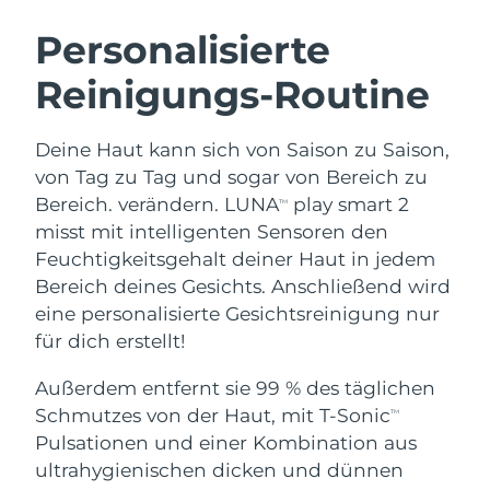
SCHWEDISCHE BEAUTY ROUTINE
Australien
Erwartete Lieferung
8/11/26
Personalisierte
Österreich
Erwartete Lieferung
8/8/26
Reinigungs-Routine
Bahrain
Erwartete Lieferung
8/9/26
Gesichtsreinigung
Gesichtsstraffung
Deine Haut kann sich von Saison zu Saison,
Belgien
Erwartete Lieferung
8/8/26
LUNA™ 4 Set
BEAR™ 2 Set
von Tag zu Tag und sogar von Bereich zu
Anti-aging massage
Microcurrent toning
Bereich. verändern. LUNA
play smart 2
TM
Bermuda
Erwartete Lieferung
8/14/26
misst mit intelligenten Sensoren den
Feuchtigkeitsgehalt deiner Haut in jedem
Hydratisierung
Mundpflege
Bosnien und
Erwartete Lieferung
8/11/26
LUNA™ 4 Plus
BEAR™ 2 go
Bereich deines Gesichts. Anschließend wird
Herzegowina
UFO™ 3 Set
issa™ 4
Massage, LED heating
Microcurrent toning on-the-go
eine personalisierte Gesichtsreinigung nur
FAQ™ ANTI-AGING-BEHANDLUNG
Deep facial hydration
Hybrid silicone sonic toothbrush
Brunei Darussalam
Erwartete Lieferung
8/13/26
für dich erstellt!
NEW
Außerdem entfernt sie 99 % des täglichen
LUNA™ 4 Men
BEAR™ 2 eyes & lips
Bulgarien
Erwartete Lieferung
8/8/26
UFO™ 3 LED
issa™ 4 plus
Schmutzes von der Haut, mit T-Sonic
TM
For men, anti-aging massage
Microcurrent line smoothing device
Near-infrared and red light therapy
Kanada
Pulsationen und einer Kombination aus
Smart hybrid silicone sonic toothbrush
Erwartete Lieferung
8/12/26
device
Anti-aging
LED-Behandlungen
ultrahygienischen dicken und dünnen