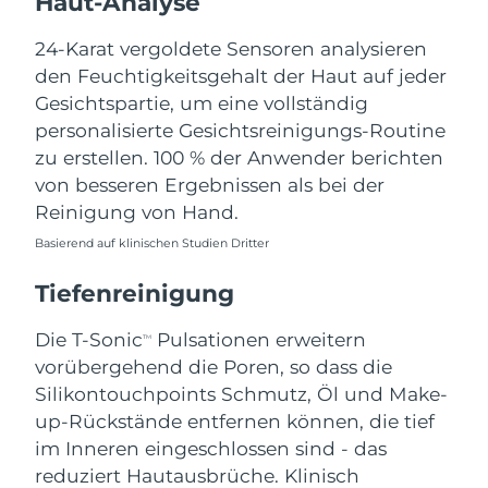
Haut-Analyse
Norwegen
Erwartete Lieferung
8/8/26
24-Karat vergoldete Sensoren analysieren
Oman
Erwartete Lieferung
8/11/26
den Feuchtigkeitsgehalt der Haut auf jeder
Gesichtspartie, um eine vollständig
Philippinen
Erwartete Lieferung
8/11/26
personalisierte Gesichtsreinigungs-Routine
zu erstellen. 100 % der Anwender berichten
Polen
Erwartete Lieferung
8/9/26
von besseren Ergebnissen als bei der
Reinigung von Hand.
Portugal
Erwartete Lieferung
8/8/26
Basierend auf klinischen Studien Dritter
Puerto Rico
Erwartete Lieferung
8/10/26
Tiefenreinigung
Katar
Erwartete Lieferung
8/9/26
Die T-Sonic
Pulsationen erweitern
TM
vorübergehend die Poren, so dass die
Réunion
Erwartete Lieferung
8/13/26
Silikontouchpoints Schmutz, Öl und Make-
Rumänien
up-Rückstände entfernen können, die tief
Erwartete Lieferung
8/8/26
im Inneren eingeschlossen sind - das
Russland
Erwartete Lieferung
8/16/26
reduziert Hautausbrüche. Klinisch