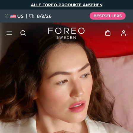
Direkt
ALLE FOREO-PRODUKTE ANSEHEN
zum
Inhalt
US
8/9/26
BESTSELLERS
NEU
Anmelden
Sprache
BREAKING NEWS
Benutzerkonto
English
Deutsch
Español
Meine Geräte
FAQ™ Pure Beauty-Tech Elixir
Français
Italiano
Português
Meine Bestellungen
Polski
Svenska
Русский
Türkçe
简体中文
繁體中文
Meine Adressen
issa™ Teeth Whitening Set
Meine Abonnements