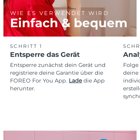
WIE ES VERWENDET WIRD
Einfach & bequem
SCHRITT 1
SCHR
Entsperre das Gerät
Anal
Entsperre zunächst dein Gerät und
Folge
registriere deine Garantie über die
deine
FOREO For You App.
Lade
die App
indiv
herunter.
erstel
synchr