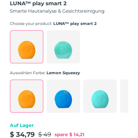
LUNA™ play smart 2
of
5
Smarte Hautanalyse & Gesichtsreinigung
stars,
average
rating
Choose your product:
LUNA™ play smart 2
value.
Read
171
Reviews.
Same
page
link.
Auswählen Farbe:
Lemon Squeezy
Auf Lager
$ 34,79
$ 49
spare
$ 14,21