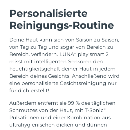
SCHWEDISCHE BEAUTY ROUTINE
Australien
Erwartete Lieferung
8/13/26
Personalisierte
Österreich
Erwartete Lieferung
8/10/26
Reinigungs-Routine
Bahrain
Erwartete Lieferung
8/11/26
Gesichtsreinigung
Gesichtsstraffung
Deine Haut kann sich von Saison zu Saison,
Belgien
Erwartete Lieferung
8/10/26
LUNA™ 4 Set
BEAR™ 2 Set
von Tag zu Tag und sogar von Bereich zu
Anti-aging massage
Microcurrent toning
Bereich. verändern. LUNA
play smart 2
TM
Bermuda
Erwartete Lieferung
8/16/26
misst mit intelligenten Sensoren den
Feuchtigkeitsgehalt deiner Haut in jedem
Hydratisierung
Mundpflege
Bosnien und
Erwartete Lieferung
8/13/26
LUNA™ 4 Plus
BEAR™ 2 go
Bereich deines Gesichts. Anschließend wird
Herzegowina
UFO™ 3 Set
issa™ 4
Massage, LED heating
Microcurrent toning on-the-go
eine personalisierte Gesichtsreinigung nur
FAQ™ ANTI-AGING-BEHANDLUNG
Deep facial hydration
Hybrid silicone sonic toothbrush
Brunei Darussalam
Erwartete Lieferung
8/15/26
für dich erstellt!
NEW
Außerdem entfernt sie 99 % des täglichen
LUNA™ 4 Men
BEAR™ 2 eyes & lips
Bulgarien
Erwartete Lieferung
8/10/26
UFO™ 3 LED
issa™ 4 plus
Schmutzes von der Haut, mit T-Sonic
TM
For men, anti-aging massage
Microcurrent line smoothing device
Near-infrared and red light therapy
Kanada
Pulsationen und einer Kombination aus
Smart hybrid silicone sonic toothbrush
Erwartete Lieferung
8/14/26
device
Anti-aging
LED-Behandlungen
ultrahygienischen dicken und dünnen