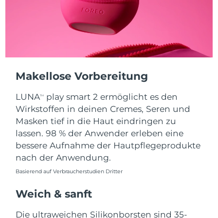
Taiwan
Erwartete Lieferung
8/15/26
Thailand
Erwartete Lieferung
8/14/26
Türkei
Erwartete Lieferung
8/11/26
Vereinigte Arabische
Makellose Vorbereitung
Erwartete Lieferung
8/11/26
Emirate
LUNA
play smart 2 ermöglicht es den
TM
Vereinigtes
Wirkstoffen in deinen Cremes, Seren und
Erwartete Lieferung
8/10/26
Königreich
Masken tief in die Haut eindringen zu
lassen. 98 % der Anwender erleben eine
Vereinigte Staaten
Erwartete Lieferung
8/11/26
bessere Aufnahme der Hautpflegeprodukte
nach der Anwendung.
Usbekistan
Erwartete Lieferung
8/15/26
Basierend auf Verbraucherstudien Dritter
Vietnam
Erwartete Lieferung
8/16/26
Weich & sanft
Die ultraweichen Silikonborsten sind 35-