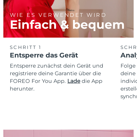
WIE ES VERWENDET WIRD
Einfach & bequem
SCHRITT 1
SCHR
Entsperre das Gerät
Anal
Entsperre zunächst dein Gerät und
Folge
registriere deine Garantie über die
deine
FOREO For You App.
Lade
die App
indiv
herunter.
erstel
synchr