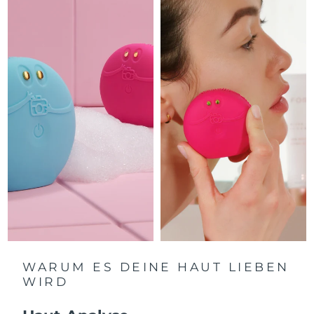
Litauen
Erwartete Lieferung
8/10/26
Luxemburg
Erwartete Lieferung
8/10/26
Sonderverwaltungsregion
Erwartete Lieferung
8/12/26
Macau
Malaysia
Erwartete Lieferung
8/13/26
Malta
Erwartete Lieferung
8/10/26
Mexiko
Erwartete Lieferung
8/14/26
Monaco
Erwartete Lieferung
8/11/26
Niederlande
Erwartete Lieferung
8/10/26
WARUM ES DEINE HAUT LIEBEN
WIRD
Neuseeland
Erwartete Lieferung
8/10/26