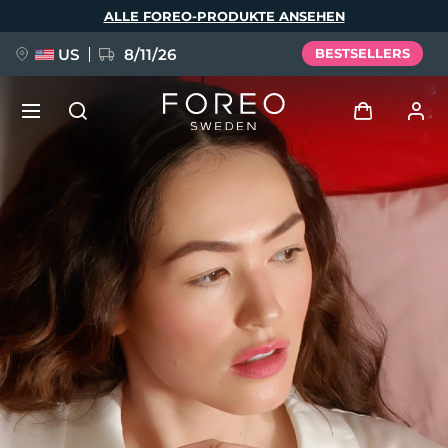
Direkt
ALLE FOREO-PRODUKTE ANSEHEN
zum
Inhalt
US
8/11/26
BESTSELLERS
NEU
Anmelden
Sprache
BREAKING NEWS
Benutzerkonto
English
Deutsch
Español
Meine Geräte
FAQ™ Pure Beauty-Tech Elixir
Français
Italiano
Português
Meine Bestellungen
Polski
Svenska
Русский
Türkçe
简体中文
繁體中文
Meine Adressen
issa™ Teeth Whitening Set
Meine Abonnements