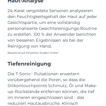
Haut-Analyse
Norwegen
Erwartete Lieferung
8/10/26
24-Karat vergoldete Sensoren analysieren
Oman
Erwartete Lieferung
8/13/26
den Feuchtigkeitsgehalt der Haut auf jeder
Gesichtspartie, um eine vollständig
Philippinen
Erwartete Lieferung
8/13/26
personalisierte Gesichtsreinigungs-Routine
zu erstellen. 100 % der Anwender berichten
Polen
Erwartete Lieferung
8/11/26
von besseren Ergebnissen als bei der
Reinigung von Hand.
Portugal
Erwartete Lieferung
8/10/26
Basierend auf klinischen Studien Dritter
Puerto Rico
Erwartete Lieferung
8/12/26
Tiefenreinigung
Katar
Erwartete Lieferung
8/11/26
Die T-Sonic
Pulsationen erweitern
TM
vorübergehend die Poren, so dass die
Réunion
Erwartete Lieferung
8/15/26
Silikontouchpoints Schmutz, Öl und Make-
Rumänien
up-Rückstände entfernen können, die tief
Erwartete Lieferung
8/10/26
im Inneren eingeschlossen sind - das
Russland
Erwartete Lieferung
8/18/26
reduziert Hautausbrüche. Klinisch