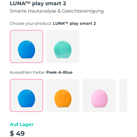
LUNA™ play smart 2
5
Sternen,
Smarte Hautanalyse & Gesichtsreinigung
Durchschnittswert
der
Bewertung.
Choose your product:
LUNA™ play smart 2
Read
232
Reviews.
Link
auf
derselben
Seite.
Auswählen Farbe:
Peek-A-Blue
Auf Lager
$ 49