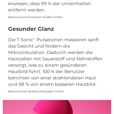
erwiesen, dass 99 % der Unreinheiten
Saudi-Arabien
Erwartete Lieferung
8/11/26
entfernt werden.
Basierend auf klinischen Studien Dritter
Singapur
Erwartete Lieferung
8/12/26
Gesunder Glanz
Slowakei
Erwartete Lieferung
8/10/26
Die T-Sonic
Pulsationen massieren sanft
TM
Slowenien
Erwartete Lieferung
8/10/26
das Gesicht und fördern die
Mikrozirkulation. Dadurch werden die
Südafrika
Erwartete Lieferung
8/18/26
Hautzellen mit Sauerstoff und Nährstoffen
versorgt, was zu einem gesünderen
Südkorea
Erwartete Lieferung
8/12/26
Hautbild führt. 100 % der Benutzer
berichten von einer strahlenderen Haut
Spanien
Erwartete Lieferung
8/10/26
und 98 % von einem besseren Hautbild.
Schweden
Erwartete Lieferung
8/10/26
Basierend auf Verbraucherstudien Dritter
Schweiz
Erwartete Lieferung
8/10/26