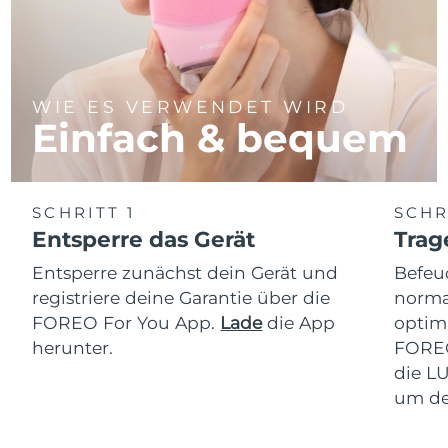
WIE ES VERWENDET WIRD
Einfach & bequem
SCHRITT 1
SCHR
Entsperre das Gerät
Trag
Entsperre zunächst dein Gerät und
Befeu
registriere deine Garantie über die
normal
FOREO For You App.
Lade
die App
optim
herunter.
FOREO
die L
um de