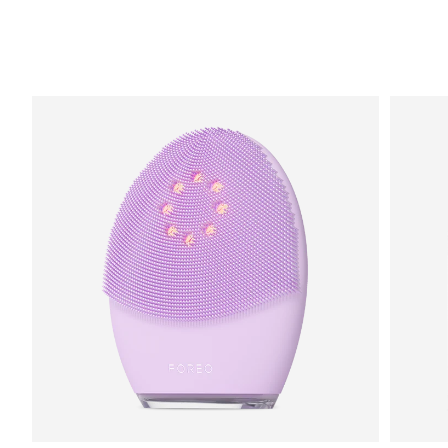
Litauen
Erwartete Lieferung
8/11/26
Luxemburg
Erwartete Lieferung
8/11/26
Sonderverwaltungsregion
Erwartete Lieferung
8/13/26
Macau
Malaysia
Erwartete Lieferung
8/14/26
Malta
Erwartete Lieferung
8/11/26
Mexiko
Erwartete Lieferung
8/15/26
Monaco
Erwartete Lieferung
8/12/26
Niederlande
Erwartete Lieferung
8/11/26
Neuseeland
Erwartete Lieferung
8/11/26