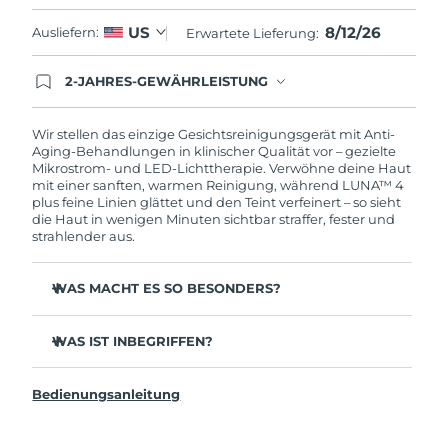
Saudi-Arabien
8/12/26
US
Erwartete Lieferung
8/12/26
Ausliefern:
Erwartete Lieferung:
Singapur
Erwartete Lieferung
8/13/26
2-JAHRES-GEWÄHRLEISTUNG
Mit deiner heutigen Bestellung registriere sich für
deine FOREO-Garantie. Das bedeutet: Falls du
Slowakei
Erwartete Lieferung
8/11/26
innerhalb eines Jahres ab Kaufdatum Anlass zur
Wir stellen das einzige Gesichtsreinigungsgerät mit Anti-
Beanstandung deines FOREO-Produktes haben
Aging-Behandlungen in klinischer Qualität vor – gezielte
solltest, bekommst du dieses Produkt von
Mikrostrom- und LED-Lichttherapie. Verwöhne deine Haut
Slowenien
Erwartete Lieferung
8/11/26
FOREO gratis ersetzt.
mit einer sanften, warmen Reinigung, während LUNA™ 4
plus feine Linien glättet und den Teint verfeinert – so sieht
Südafrika
die Haut in wenigen Minuten sichtbar straffer, fester und
Erwartete Lieferung
8/19/26
strahlender aus.
Südkorea
Erwartete Lieferung
8/13/26
WAS MACHT ES SO BESONDERS?
Spanien
Erwartete Lieferung
8/11/26
Klinisch erwiesen, dass sie 99,5 % Schmutz, Öl und
Make-up-Rückstände von der Haut entfernt.
WAS IST INBEGRIFFEN?
Schweden
Erwartete Lieferung
8/11/26
35x hygienischer als Bürsten mit Nylonborsten.
LUNA™ 4 plus
98 % der Benutzer berichten, dass die Haut heller,
Bedienungsanleitung
USB-Ladekabel
Schweiz
Erwartete Lieferung
8/11/26
glatter und weicher ist.
Schnellstartanleitung
90 % der Benutzer berichten, dass die Haut jünger und