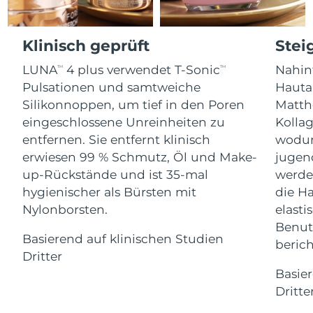
Advanced pore care essentials
For healthy hair
18% PAP
Kosmetik
Männer
Isle of Man
Erwartete Lieferung
8/13/26
Klinisch geprüft
Stei
Israel
Erwartete Lieferung
8/15/26
LUNA
4 plus verwendet T-Sonic
Nahinf
TM
TM
Pulsationen und samtweiche
Hauta
Italien
Erwartete Lieferung
8/11/26
Silikonnoppen, um tief in den Poren
Matth
Kaufe alles
eingeschlossene Unreinheiten zu
Kolla
Japan
Erwartete Lieferung
8/14/26
entfernen. Sie entfernt klinisch
wodurc
erwiesen 99 % Schmutz, Öl und Make-
jugen
Jersey
Erwartete Lieferung
8/16/26
FOREO APP
up-Rückstände und ist 35-mal
werde
hygienischer als Bürsten mit
die Ha
Kasachstan
Erwartete Lieferung
8/13/26
ÜBER
Nylonborsten.
elasti
Kuwait
Erwartete Lieferung
8/11/26
Benut
Basierend auf klinischen Studien
berich
Dritter
Lettland
Erwartete Lieferung
8/11/26
Basie
Libanon
Dritte
Erwartete Lieferung
8/12/26