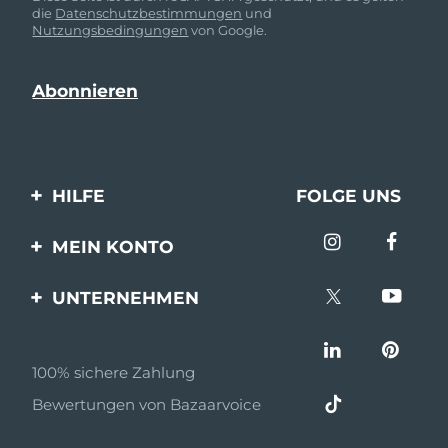
die
Datenschutzbestimmungen
und
Nutzungsbedingungen
von Google.
HILFE
FOLGE UNS
Kontaktiere uns
MEIN KONTO
Bestellungen & Versand
Produkt registrieren
UNTERNEHMEN
Garantie & Umtausch
Unterstützung
Über FOREO
Häufig gestellte Fragen
100% sichere Zahlung
Partnerprogramm
Batterie-informationen
Bewertungen von Bazaarvoice
Partner Nachrichten