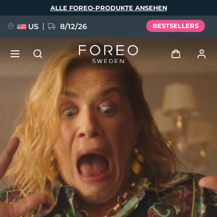
Direkt
ALLE FOREO-PRODUKTE ANSEHEN
zum
Inhalt
US
8/12/26
BESTSELLERS
NEU
Anmelden
Sprache
BREAKING NEWS
Benutzerkonto
English
Deutsch
Español
Meine Geräte
FAQ™ Pure Beauty-Tech Elixir
Français
Italiano
Português
Meine Bestellungen
Polski
Svenska
Русский
Türkçe
简体中文
繁體中文
Meine Adressen
issa™ Teeth Whitening Set
Meine Abonnements