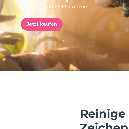
LED-Reinigung & Mikrostrom
issa™ Teeth Whitening Set
Jetzt kaufen
FAQ™ Dual LED Panel
BELIEBT
Sonderangebote
Bestseller
Reinige
Zeichen