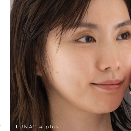
n
t
LUNA
4 plus
TM