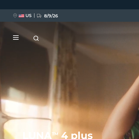
Direkt
zum
Inhalt
US
8/9/26
NEU
BREAKING NEWS
FAQ™ Pure Beauty-Tech Elixir
LUNA
4 plus
TM