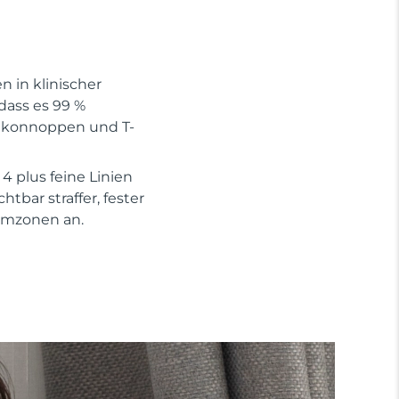
 in klinischer
 dass es 99 %
likonnoppen und T-
4 plus feine Linien
tbar straffer, fester
lemzonen an.