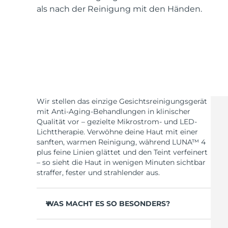
als nach der Reinigung mit den Händen.
Wir stellen das einzige Gesichtsreinigungsgerät
mit Anti-Aging-Behandlungen in klinischer
Qualität vor – gezielte Mikrostrom- und LED-
Lichttherapie. Verwöhne deine Haut mit einer
sanften, warmen Reinigung, während LUNA™ 4
plus feine Linien glättet und den Teint verfeinert
– so sieht die Haut in wenigen Minuten sichtbar
straffer, fester und strahlender aus.
WAS MACHT ES SO BESONDERS?
Klinisch erwiesen, dass sie 99,5 % Schmutz, Öl