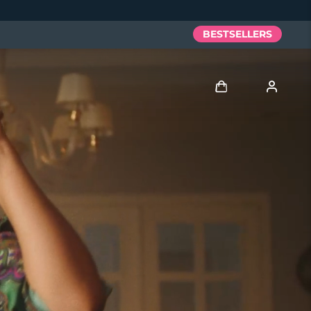
BESTSELLERS
Anmelden
Benutzerkonto
Meine Geräte
Meine Bestellungen
Meine Adressen
Meine Abonnements