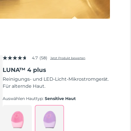
4.7
(58)
Jetzt Produkt bewerten
4.7
von
LUNA™ 4 plus
5
Sternen,
Durchschnittswert
Reinigungs- und LED-Licht-Mikrostromgerät.
der
Für alternde Haut.
Bewertung.
Read
58
Auswählen Hauttyp:
Sensitive Haut
Reviews.
Link
auf
derselben
Seite.