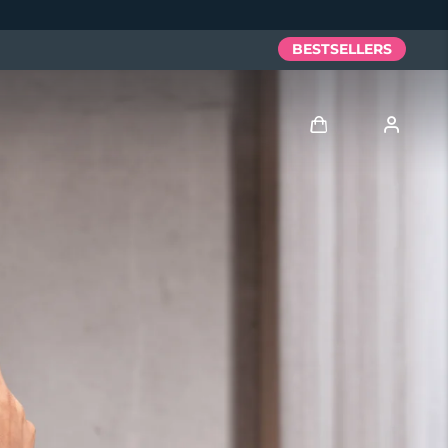
BESTSELLERS
Anmelden
Benutzerkonto
Meine Geräte
Meine Bestellungen
Meine Adressen
Meine Abonnements