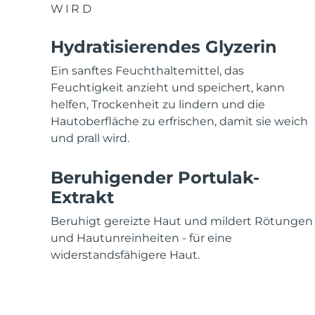
WIRD
Rot-Lichttherapie
Hydratisierendes Glyzerin
SCHWEDISCHE BEAUTY ROUTINE
Ein sanftes Feuchthaltemittel, das
Feuchtigkeit anzieht und speichert, kann
helfen, Trockenheit zu lindern und die
Hautoberfläche zu erfrischen, damit sie weich
und prall wird.
Gesichtsreinigung
Gesichtsstraffung
LUNA™ 4 Set
BEAR™ 2 Set
Beruhigender Portulak-
Anti-aging massage
Microcurrent toning
Extrakt
Hydratisierung
Mundpflege
Beruhigt gereizte Haut und mildert Rötungen
LUNA™ 4 Plus
BEAR™ 2 go
und Hautunreinheiten - für eine
UFO™ 3 Set
issa™ 4
Massage, LED heating
Microcurrent toning on-the-go
widerstandsfähigere Haut.
Deep facial hydration
Hybrid silicone sonic toothbrush
FAQ™ ANTI-AGING-BEHANDLUNG
LUNA™ 4 Men
BEAR™ 2 eyes & lips
NEW
UFO™ 3 LED
issa™ 4 plus
For men, anti-aging massage
Microcurrent line smoothing device