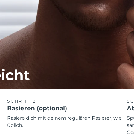
icht
SCHRITT 2
SC
Rasieren (optional)
A
Rasiere dich mit deinem regulären Rasierer, wie
Sp
üblich.
san
Ges