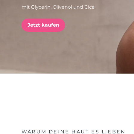
mit Glycerin, Olivenöl und Cica
issa™ Teeth Whitening Set
Jetzt kaufen
FAQ™ Dual LED Panel
BELIEBT
Sonderangebote
Bestseller
WARUM DEINE HAUT ES LIEBEN