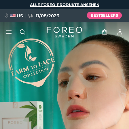
Direkt
ALLE FOREO-PRODUKTE ANSEHEN
zum
Inhalt
US
11/08/2026
BESTSELLERS
NEU
Anmelden
Sprache
BREAKING NEWS
Benutzerkonto
English
Deutsch
Español
Meine Geräte
FAQ™ Pure Beauty-Tech Elixir
Français
Italiano
Português
Meine Bestellungen
Polski
Svenska
Русский
Türkçe
简体中文
繁體中文
Meine Adressen
issa™ Teeth Whitening Set
Meine Abonnements