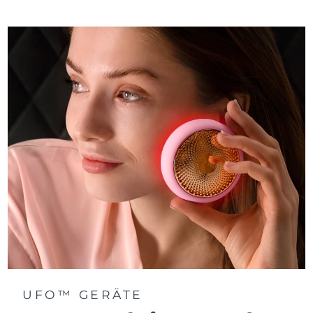
Taiwan
Erwartete Lieferung
8/15/26
Thailand
Erwartete Lieferung
8/14/26
Türkei
Erwartete Lieferung
8/11/26
Vereinigte Arabische
Erwartete Lieferung
8/11/26
Emirate
Vereinigtes
Erwartete Lieferung
8/10/26
Königreich
Vereinigte Staaten
Erwartete Lieferung
8/11/26
Usbekistan
Erwartete Lieferung
8/15/26
Vietnam
Erwartete Lieferung
8/16/26
UFO™ GERÄTE