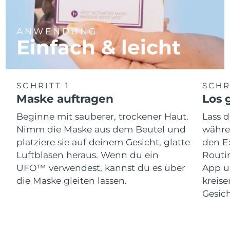
Saudi-Arabien
Erwartete Lieferung
8/11/26
ANWENDUNG
Einfach & leicht
Singapur
Erwartete Lieferung
8/12/26
Slowakei
Erwartete Lieferung
8/10/26
SCHRITT 1
SCHR
Slowenien
Erwartete Lieferung
8/10/26
Maske auftragen
Los g
Südafrika
Erwartete Lieferung
8/18/26
Beginne mit sauberer, trockener Haut.
Lass 
Nimm die Maske aus dem Beutel und
währen
Südkorea
Erwartete Lieferung
8/12/26
platziere sie auf deinem Gesicht, glatte
den E
Luftblasen heraus. Wenn du ein
Routi
Spanien
Erwartete Lieferung
8/10/26
UFO™ verwendest, kannst du es über
App u
die Maske gleiten lassen.
kreis
Schweden
Erwartete Lieferung
8/10/26
Gesich
Schweiz
Erwartete Lieferung
8/10/26