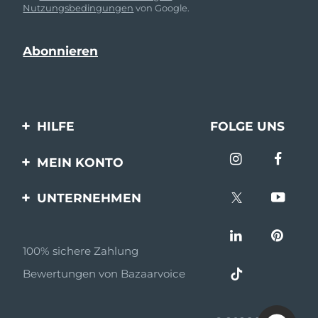
Nutzungsbedingungen
von Google.
HILFE
FOLGE UNS
Kontaktiere uns
MEIN KONTO
Bestellungen & Versand
Produkt registrieren
UNTERNEHMEN
Garantie & Umtausch
Unterstützung
Über FOREO
Häufig gestellte Fragen
100% sichere Zahlung
Partnerprogramm
Batterie-informationen
Bewertungen von Bazaarvoice
Partner Nachrichten
MYSA