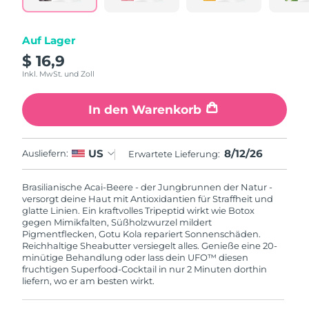
Litauen
Erwartete Lieferung
8/10/26
Auf Lager
Luxemburg
Erwartete Lieferung
8/10/26
$ 16,9
Sonderverwaltungsregion
Inkl. MwSt. und Zoll
Erwartete Lieferung
8/12/26
Macau
In den Warenkorb
Malaysia
Erwartete Lieferung
8/13/26
8/12/26
US
Malta
Ausliefern:
Erwartete Lieferung:
Erwartete Lieferung
8/10/26
Mexiko
Erwartete Lieferung
8/14/26
Brasilianische Acai-Beere - der Jungbrunnen der Natur -
versorgt deine Haut mit Antioxidantien für Straffheit und
glatte Linien. Ein kraftvolles Tripeptid wirkt wie Botox
Monaco
Erwartete Lieferung
8/11/26
gegen Mimikfalten, Süßholzwurzel mildert
Pigmentflecken, Gotu Kola repariert Sonnenschäden.
Reichhaltige Sheabutter versiegelt alles. Genieße eine 20-
Niederlande
Erwartete Lieferung
8/10/26
minütige Behandlung oder lass dein UFO™ diesen
fruchtigen Superfood-Cocktail in nur 2 Minuten dorthin
liefern, wo er am besten wirkt.
Neuseeland
Erwartete Lieferung
8/10/26