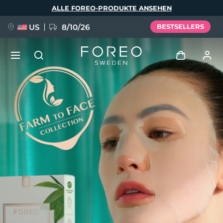
Direkt
ALLE FOREO-PRODUKTE ANSEHEN
zum
Inhalt
US
8/10/26
BESTSELLERS
NEU
Anmelden
Sprache
BREAKING NEWS
Benutzerkonto
English
Deutsch
Español
Meine Geräte
FAQ™ Pure Beauty-Tech Elixir
Français
Italiano
Português
Meine Bestellungen
Polski
Svenska
Русский
Türkçe
简体中文
繁體中文
Meine Adressen
issa™ Teeth Whitening Set
Meine Abonnements