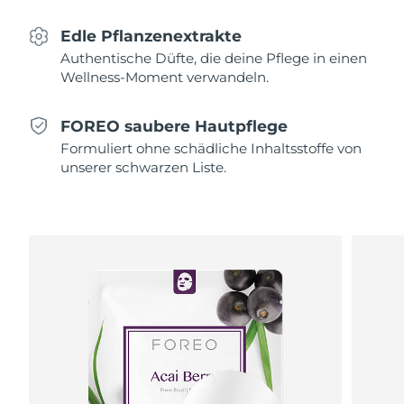
Professional IPL hair removal device
Microcurrent body toning
All hair treatments
All FAQ™ skincare
Französisch-
Erwartete Lieferung
8/12/26
Edle Pflanzenextrakte
Polynesien
FAQ™ Produkte
FAQ™ Produkte
Akne-Behandlung
Augenpflege
Authentische Düfte, die deine Pflege in einen
PEACH™ 2
LUNA™ 4 body
FAQ™ products
Wellness-Moment verwandeln.
All anti-aging treatments
All LED treatments
Deutschland
Erwartete Lieferung
8/8/26
ESPADA™ 2 plus
BEAR™ 2 eyes & lips
IPL hair removal
Massaging body brush
All toning treatments
Recurring acne LED therapy
Microcurrent line smoothing device
Gibraltar
FOREO saubere Hautpflege
Erwartete Lieferung
8/12/26
Formuliert ohne schädliche Inhaltsstoffe von
PEACH™ 2 go
SUPERCHARGED™ serum
Haarpflege
Pflege für Poren
Griechenland
unserer schwarzen Liste.
Erwartete Lieferung
8/8/26
ESPADA™ 2
IRIS™ 2
Travel-friendly IPL hair removal
Firming body serum
LUNA™ 4 hair
KIWI™ derma
Acne treatment device
Rejuvenating eye massager
Sonderverwaltungsregion
NEW
Erwartete Lieferung
8/9/26
2-in-1 LED scalp massager
Diamond microdermabrasion .
Hongkong
PEACH™ Cooling Prep Gel
ESPADA™ Blemish Solution
Hautpflege für die Augen
Ungarn
Erwartete Lieferung
8/8/26
Zahnaufhellung
Cooling IPL hair removal gel
FLIP™ play advanced
KIWI™
Concentrated acne gel
Advanced eye care treatment
issa™ Teeth Whitening Set
LED light hairbrush
Island
Blackhead remover
Erwartete Lieferung
8/9/26
MEHR
Dual LED + sonic device & 18% PAP gel
Indonesien
Erwartete Lieferung
8/6/26
ESPADA™-Geräte
Augenpflegegeräte
LUNA™ Dual-Peptide Scalp
KIWI™ skincare
All acne treatment devices
All revitalizing eye massagers
Serum
issa™ Teeth Whitening Gel
Irland
Erwartete Lieferung
8/8/26