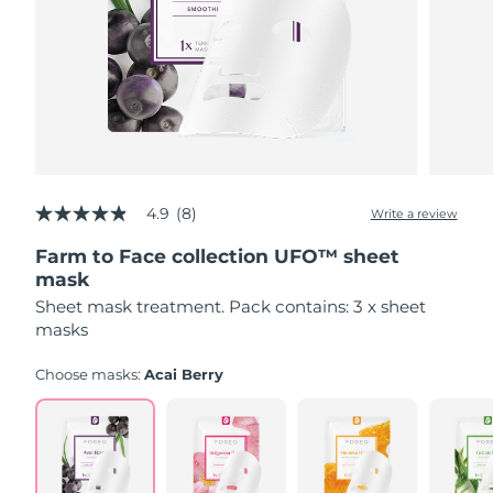
Advanced pore care essentials
For healthy hair
18% PAP
Kosmetik
Männer
Isle of Man
Erwartete Lieferung
8/10/26
Israel
Erwartete Lieferung
8/12/26
Italien
Erwartete Lieferung
8/8/26
Kaufe alles
Japan
Erwartete Lieferung
8/11/26
4.9
(8)
Write a review
4.9
out
Jersey
Erwartete Lieferung
8/13/26
Farm to Face collection UFO™ sheet
of
FOREO APP
5
mask
stars,
Kasachstan
Erwartete Lieferung
8/10/26
ÜBER
Sheet mask treatment. Pack contains: 3 x sheet
average
rating
masks
value.
Kuwait
Erwartete Lieferung
8/8/26
Read
Choose masks:
Acai Berry
8
Reviews.
Lettland
Erwartete Lieferung
8/8/26
Same
page
link.
Libanon
Erwartete Lieferung
8/9/26