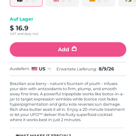
Litauen
Erwartete Lieferung
8/8/26
Luxemburg
Auf Lager
Erwartete Lieferung
8/8/26
$ 16.9
Sonderverwaltungsregion
VAT and duty incl.
Erwartete Lieferung
8/10/26
Macau
Add
Malaysia
Erwartete Lieferung
8/11/26
Malta
Erwartete Lieferung
8/8/26
8/9/26
US
Ausliefern:
Erwartete Lieferung:
Mexiko
Erwartete Lieferung
8/12/26
Brazilian acai berry - nature's fountain of youth - infuses
your skin with antioxidants to firm, plump, and smooth
away fine lines. A powerful tripeptide works like botox-in-a-
Monaco
Erwartete Lieferung
8/9/26
jar to target expression wrinkles while licorice root fades
hyperpigmentation and gotu kola reverses sun damage.
Rich shea butter seals it all in. Enjoy a 20-minute treatment
Niederlande
Erwartete Lieferung
8/8/26
or let your UFO™ deliver this fruity superfood cocktail
where it works best in just 2 minutes.
Neuseeland
Erwartete Lieferung
8/8/26
WHAT MAKES IT SPECIAL?