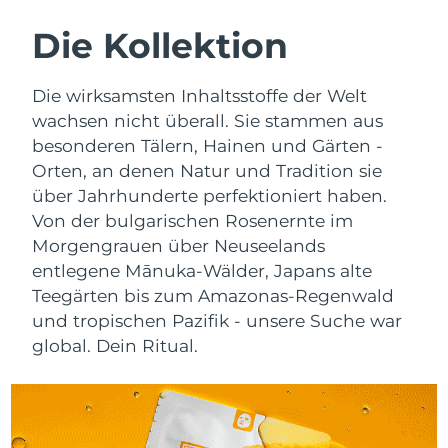
SCHWEDISCHE BEAUTY ROUTINE
Australien
Erwartete Lieferung
8/11/26
Die Kollektion
Österreich
Erwartete Lieferung
8/8/26
Die wirksamsten Inhaltsstoffe der Welt
Bahrain
Erwartete Lieferung
8/9/26
Gesichtsreinigung
Gesichtsstraffung
wachsen nicht überall. Sie stammen aus
besonderen Tälern, Hainen und Gärten -
Belgien
Erwartete Lieferung
8/8/26
LUNA™ 4 Set
BEAR™ 2 Set
Orten, an denen Natur und Tradition sie
Anti-aging massage
Microcurrent toning
Bermuda
über Jahrhunderte perfektioniert haben.
Erwartete Lieferung
8/14/26
Von der bulgarischen Rosenernte im
Hydratisierung
Mundpflege
Bosnien und
Morgengrauen über Neuseelands
Erwartete Lieferung
8/11/26
LUNA™ 4 Plus
BEAR™ 2 go
Herzegowina
entlegene Mānuka-Wälder, Japans alte
UFO™ 3 Set
issa™ 4
Massage, LED heating
Microcurrent toning on-the-go
Teegärten bis zum Amazonas-Regenwald
FAQ™ ANTI-AGING-BEHANDLUNG
Deep facial hydration
Hybrid silicone sonic toothbrush
Brunei Darussalam
Erwartete Lieferung
8/13/26
und tropischen Pazifik - unsere Suche war
global. Dein Ritual.
NEW
LUNA™ 4 Men
BEAR™ 2 eyes & lips
Bulgarien
Erwartete Lieferung
8/8/26
UFO™ 3 LED
issa™ 4 plus
For men, anti-aging massage
Microcurrent line smoothing device
Near-infrared and red light therapy
Kanada
Smart hybrid silicone sonic toothbrush
Erwartete Lieferung
8/12/26
device
Anti-aging
LED-Behandlungen