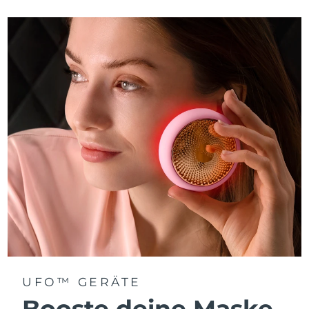
Taiwan
Erwartete Lieferung
8/13/26
Thailand
Erwartete Lieferung
8/12/26
Türkei
Erwartete Lieferung
8/9/26
Vereinigte Arabische
Erwartete Lieferung
8/9/26
Emirate
Vereinigtes
Erwartete Lieferung
8/8/26
Königreich
Vereinigte Staaten
Erwartete Lieferung
8/9/26
Usbekistan
Erwartete Lieferung
8/13/26
Vietnam
Erwartete Lieferung
8/14/26
UFO™ GERÄTE
Booste deine Maske