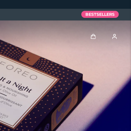
BESTSELLERS
Anmelden
Benutzerkonto
Meine Geräte
Meine Bestellungen
Meine Adressen
Meine Abonnements