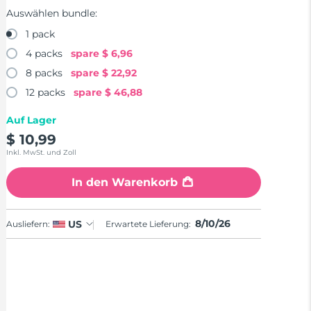
Auswählen bundle:
1 pack
4 packs
spare
$ 6,96
8 packs
spare
$ 22,92
12 packs
spare
$ 46,88
Auf Lager
$ 10,99
Inkl. MwSt. und Zoll
In den Warenkorb
8/10/26
US
Ausliefern:
Erwartete Lieferung: