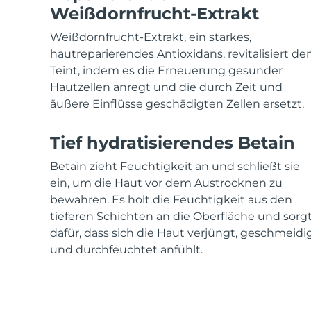
KIWI™ skincare
All acne treatment devices
All revitalizing eye massagers
Serum
Weißdornfrucht-Extrakt
issa™ Teeth Whitening Gel
Advanced pore care essentials
For healthy hair
18% PAP
Weißdornfrucht-Extrakt, ein starkes,
Kosmetik
Männer
hautreparierendes Antioxidans, revitalisiert de
Teint, indem es die Erneuerung gesunder
Hautzellen anregt und die durch Zeit und
äußere Einflüsse geschädigten Zellen ersetzt.
Kaufe alles
Tief hydratisierendes Betain
Betain zieht Feuchtigkeit an und schließt sie
ein, um die Haut vor dem Austrocknen zu
FOREO APP
bewahren. Es holt die Feuchtigkeit aus den
tieferen Schichten an die Oberfläche und sorg
ÜBER
dafür, dass sich die Haut verjüngt, geschmeidi
und durchfeuchtet anfühlt.