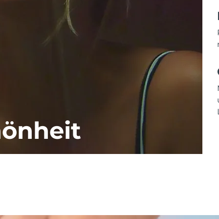
önheit