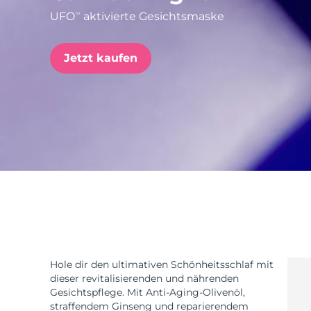
UFO
aktivierte Gesichtsmaske
TM
issa™ Teeth Whitening Set
Jetzt kaufen
FAQ™ Dual LED Panel
BELIEBT
Sonderangebote
Bestseller
Hole dir den ultimativen Schönheitsschlaf mit
dieser revitalisierenden und nährenden
Gesichtspflege. Mit Anti-Aging-Olivenöl,
straffendem Ginseng und reparierendem