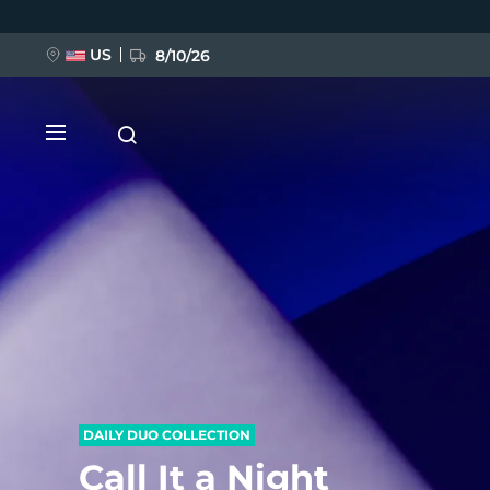
Direkt
zum
Inhalt
US
8/10/26
NEU
BREAKING NEWS
FAQ™ Pure Beauty-Tech Elixir
DAILY DUO COLLECTION
Call It a Night