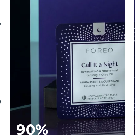
n
t
g
90%