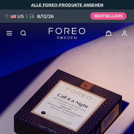
Direkt
ALLE FOREO-PRODUKTE ANSEHEN
zum
Inhalt
US
8/12/26
BESTSELLERS
NEU
Anmelden
Sprache
BREAKING NEWS
Benutzerkonto
English
Deutsch
Español
Meine Geräte
FAQ™ Pure Beauty-Tech Elixir
Français
Italiano
Português
Meine Bestellungen
Polski
Svenska
Русский
Türkçe
简体中文
繁體中文
Meine Adressen
issa™ Teeth Whitening Set
Meine Abonnements