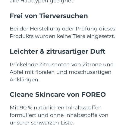
alle Hauttypen geeignet.
Saudi-Arabien
Erwartete Lieferung
8/12/26
Frei von Tierversuchen
Singapur
Erwartete Lieferung
8/13/26
Bei der Herstellung oder Prüfung dieses
Produkts wurden keine Tiere eingesetzt.
Slowakei
Erwartete Lieferung
8/11/26
Leichter & zitrusartiger Duft
Slowenien
Erwartete Lieferung
8/11/26
Prickelnde Zitrusnoten von Zitrone und
Südafrika
Erwartete Lieferung
8/19/26
Apfel mit floralen und moschusartigen
Anklängen.
Südkorea
Erwartete Lieferung
8/13/26
Cleane Skincare von FOREO
Spanien
Erwartete Lieferung
8/11/26
Mit 90 % natürlichen Inhaltsstoffen
Schweden
Erwartete Lieferung
8/11/26
formuliert und ohne Inhaltsstoffe von
unserer schwarzen Liste.
Schweiz
Erwartete Lieferung
8/11/26