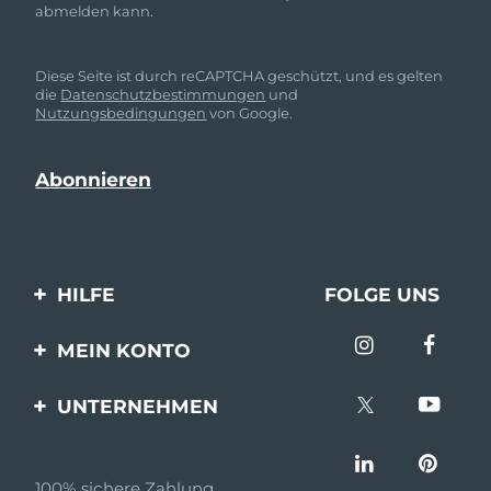
abmelden kann.
Diese Seite ist durch reCAPTCHA geschützt, und es gelten
die
Datenschutzbestimmungen
und
Nutzungsbedingungen
von Google.
HILFE
FOLGE UNS
Kontaktiere uns
MEIN KONTO
Bestellungen & Versand
Produkt registrieren
UNTERNEHMEN
Garantie & Umtausch
Unterstützung
Über FOREO
Häufig gestellte Fragen
100% sichere Zahlung