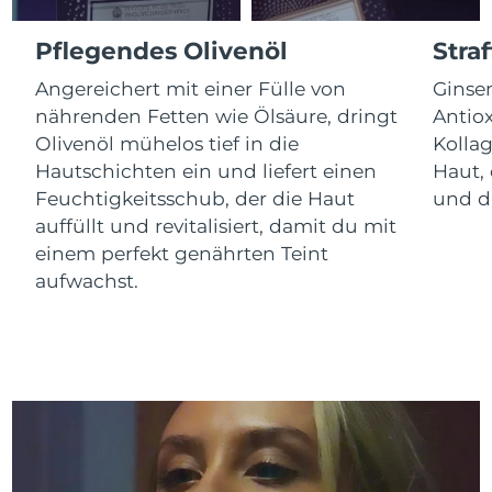
Litauen
Erwartete Lieferung
8/11/26
Pflegendes Olivenöl
Stra
Luxemburg
Erwartete Lieferung
8/11/26
Angereichert mit einer Fülle von
Ginse
nährenden Fetten wie Ölsäure, dringt
Antiox
Sonderverwaltungsregion
Erwartete Lieferung
8/13/26
Macau
Olivenöl mühelos tief in die
Kolla
Hautschichten ein und liefert einen
Haut, 
Malaysia
Erwartete Lieferung
8/14/26
Feuchtigkeitsschub, der die Haut
und di
auffüllt und revitalisiert, damit du mit
Malta
Erwartete Lieferung
8/11/26
einem perfekt genährten Teint
aufwachst.
Mexiko
Erwartete Lieferung
8/15/26
Monaco
Erwartete Lieferung
8/12/26
Niederlande
Erwartete Lieferung
8/11/26
Neuseeland
Erwartete Lieferung
8/11/26