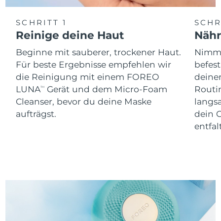
SCHRITT 1
SCHR
Reinige deine Haut
Näh
Beginne mit sauberer, trockener Haut.
Nimm 
Für beste Ergebnisse empfehlen wir
befes
die Reinigung mit einem FOREO
dein
LUNA
Gerät und dem Micro-Foam
Routi
TM
Cleanser, bevor du deine Maske
langs
aufträgst.
dein 
entfal