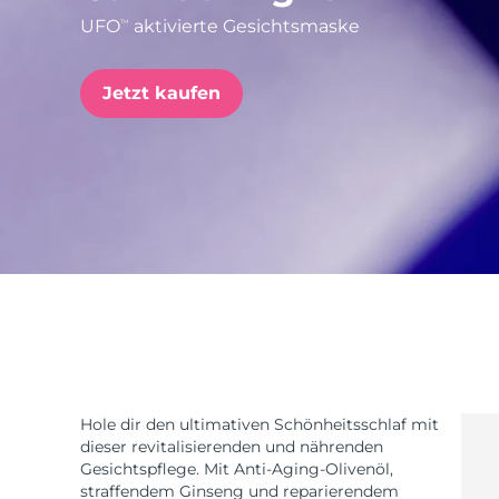
UFO
aktivierte Gesichtsmaske
TM
issa™ Teeth Whitening Set
Jetzt kaufen
FAQ™ Dual LED Panel
BELIEBT
Sonderangebote
Bestseller
Hole dir den ultimativen Schönheitsschlaf mit
dieser revitalisierenden und nährenden
Gesichtspflege. Mit Anti-Aging-Olivenöl,
straffendem Ginseng und reparierendem