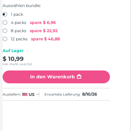
Auswählen bundle:
1 pack
4 packs
spare
$ 6,96
8 packs
spare
$ 22,92
12 packs
spare
$ 46,88
Auf Lager
$ 10,99
Inkl. MwSt. und Zoll
In den Warenkorb
8/10/26
US
Ausliefern:
Erwartete Lieferung: