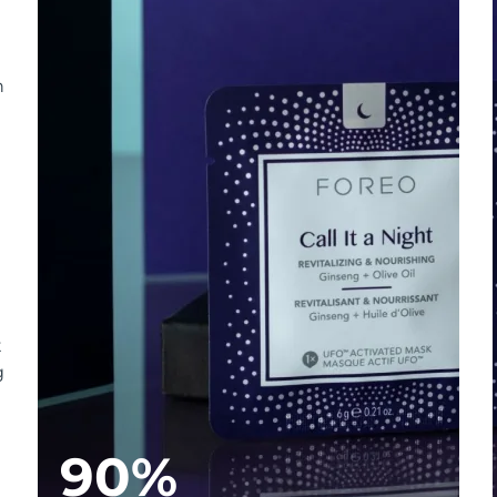
n
t
g
90%