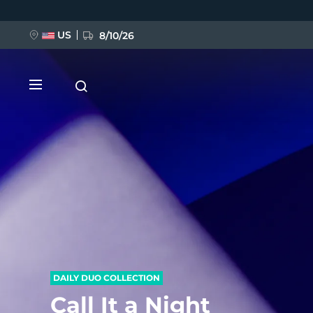
Direkt
zum
Inhalt
US
8/10/26
NEU
BREAKING NEWS
FAQ™ Pure Beauty-Tech Elixir
DAILY DUO COLLECTION
Call It a Night