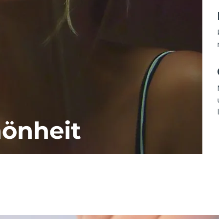
önheit