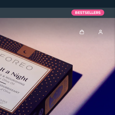
BESTSELLERS
Anmelden
Benutzerkonto
Meine Geräte
Meine Bestellungen
Meine Adressen
Meine Abonnements