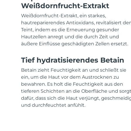
KIWI™ skincare
All acne treatment devices
All revitalizing eye massagers
Serum
Weißdornfrucht-Extrakt
issa™ Teeth Whitening Gel
Advanced pore care essentials
For healthy hair
18% PAP
Weißdornfrucht-Extrakt, ein starkes,
Kosmetik
Männer
hautreparierendes Antioxidans, revitalisiert de
Teint, indem es die Erneuerung gesunder
Hautzellen anregt und die durch Zeit und
äußere Einflüsse geschädigten Zellen ersetzt.
Kaufe alles
Tief hydratisierendes Betain
Betain zieht Feuchtigkeit an und schließt sie
ein, um die Haut vor dem Austrocknen zu
FOREO APP
bewahren. Es holt die Feuchtigkeit aus den
tieferen Schichten an die Oberfläche und sorg
ÜBER
dafür, dass sich die Haut verjüngt, geschmeidi
und durchfeuchtet anfühlt.