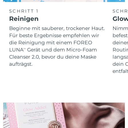
SCHRITT 1
SCHR
Reinigen
Glo
Beginne mit sauberer, trockener Haut.
Nimm 
Für beste Ergebnisse empfehlen wir
befes
die Reinigung mit einem FOREO
dein
LUNA
Gerät und dem Micro-Foam
Routi
TM
Cleanser 2.0, bevor du deine Maske
langs
aufträgst.
dein 
entfal