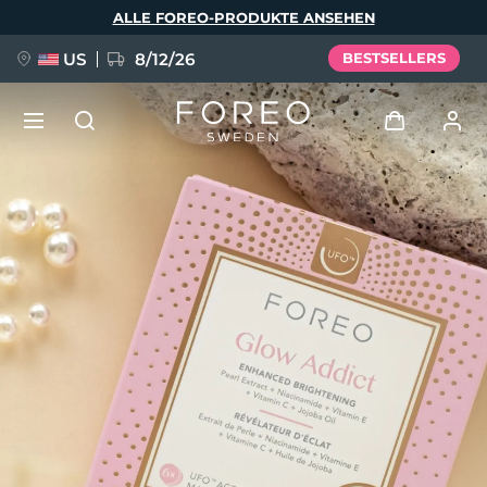
Direkt
ALLE FOREO-PRODUKTE ANSEHEN
zum
Inhalt
US
8/12/26
BESTSELLERS
NEU
Anmelden
Sprache
BREAKING NEWS
Benutzerkonto
English
Deutsch
Español
Meine Geräte
FAQ™ Pure Beauty-Tech Elixir
Français
Italiano
Português
Meine Bestellungen
Polski
Svenska
Русский
Türkçe
简体中文
繁體中文
Meine Adressen
issa™ Teeth Whitening Set
Meine Abonnements