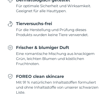
Für optimale Sicherheit und Wirksamkeit.
Saudi-Arabien
Erwartete Lieferung
8/12/26
Geeignet für alle Hauttypen.
Singapur
Erwartete Lieferung
8/13/26
Tierversuchs-frei
Für die Herstellung und Prüfung dieses
Slowakei
Erwartete Lieferung
8/11/26
Produkts wurden keine Tiere verwendet.
Slowenien
Erwartete Lieferung
8/11/26
Frischer & blumiger Duft
Südafrika
Erwartete Lieferung
8/19/26
Eine romantische Mischung aus knackigem
Grün, leichten Blumen und köstlichen
Fruchtnoten.
Südkorea
Erwartete Lieferung
8/13/26
Spanien
Erwartete Lieferung
8/11/26
FOREO clean skincare
Mit 91 % natürlichen Inhaltsstoffen formuliert
Schweden
Erwartete Lieferung
8/11/26
und ohne Inhaltsstoffe von unserer schwarzen
Liste.
Schweiz
Erwartete Lieferung
8/11/26