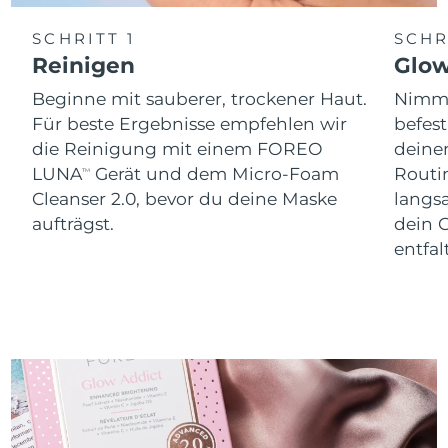
SCHRITT 1
SCHR
Reinigen
Glo
Beginne mit sauberer, trockener Haut.
Nimm 
Für beste Ergebnisse empfehlen wir
befes
die Reinigung mit einem FOREO
dein
LUNA
Gerät und dem Micro-Foam
Routi
TM
Cleanser 2.0, bevor du deine Maske
langs
aufträgst.
dein 
entfal