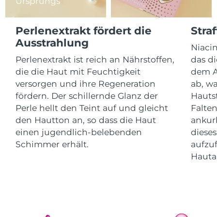
Ursprungs
Litauen
Erwartete Lieferung
8/11/26
Perlenextrakt fördert die
Stra
Luxemburg
Erwartete Lieferung
8/11/26
Ausstrahlung
Niacin
Sonderverwaltungsregion
Erwartete Lieferung
8/13/26
Perlenextrakt ist reich an Nährstoffen,
das di
Macau
die die Haut mit Feuchtigkeit
dem A
versorgen und ihre Regeneration
ab, wa
Malaysia
Erwartete Lieferung
8/14/26
fördern. Der schillernde Glanz der
Hauts
Perle hellt den Teint auf und gleicht
Falten
Malta
Erwartete Lieferung
8/11/26
den Hautton an, so dass die Haut
ankurb
Mexiko
einen jugendlich-belebenden
dieses
Erwartete Lieferung
8/15/26
Schimmer erhält.
aufzuf
Monaco
Erwartete Lieferung
8/12/26
Hauta
Niederlande
Erwartete Lieferung
8/11/26
Neuseeland
Erwartete Lieferung
8/11/26