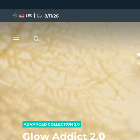
Direkt
zum
Inhalt
US
8/11/26
NEU
BREAKING NEWS
FAQ™ Pure Beauty-Tech Elixir
ADVANCED COLLECTION 2.0
Glow Addict 2.0