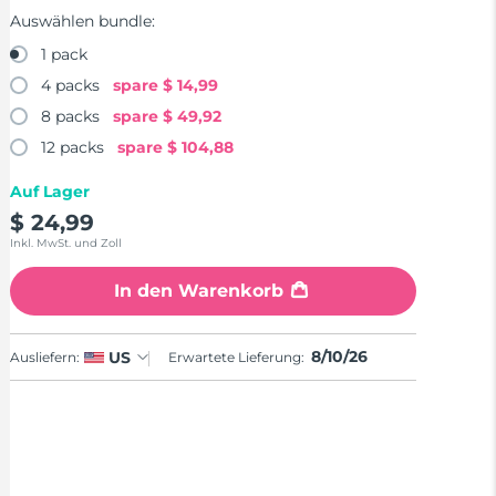
Auswählen bundle:
1 pack
4 packs
spare
$ 14,99
8 packs
spare
$ 49,92
12 packs
spare
$ 104,88
Auf Lager
$ 24,99
Inkl. MwSt. und Zoll
In den Warenkorb
8/10/26
US
Ausliefern:
Erwartete Lieferung: