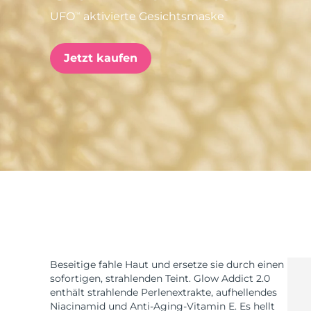
UFO
aktivierte Gesichtsmaske
TM
issa™ Teeth Whitening Set
Jetzt kaufen
FAQ™ Dual LED Panel
BELIEBT
Sonderangebote
Bestseller
Beseitige fahle Haut und ersetze sie durch einen
sofortigen, strahlenden Teint. Glow Addict 2.0
enthält strahlende Perlenextrakte, aufhellendes
Niacinamid und Anti-Aging-Vitamin E. Es hellt