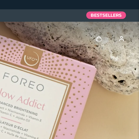
BESTSELLERS
Anmelden
Benutzerkonto
Meine Geräte
Meine Bestellungen
Meine Adressen
Meine Abonnements