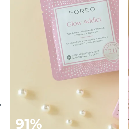
o
n
d
91%