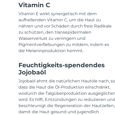
KIWI™ skincare
All acne treatment devices
All revitalizing eye massagers
Serum
Vitamin C
issa™ Teeth Whitening Gel
Advanced pore care essentials
For healthy hair
18% PAP
Vitamin E wirkt synergetisch mit dem
Kosmetik
Männer
aufhellenden Vitamin C, um die Haut zu
nähren und vor Schäden durch freie Radikale
zu schützen, den transepidermalen
Wasserverlust zu verringern und
Pigmentverfärbungen zu mildern, indem es
Kaufe alles
die Melaninproduktion hemmt.
Feuchtigkeits-spendendes
Jojobaöl
FOREO APP
Jojobaöl ahmt die natürlichen Hautöle nach, s
ÜBER
dass die Haut die Öl-Produktion einschränkt,
wodurch die Talgüberproduktion ausgegliche
wird. Es hilft, Entzündungen zu reduzieren un
beschleunigt die Regeneration der Hautzellen,
damit die Haut gesund und jugendlich