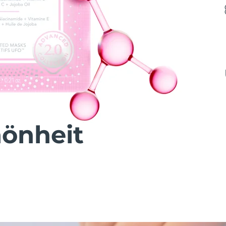
önheit