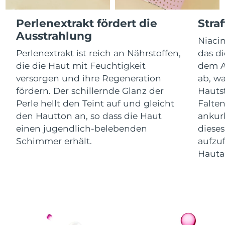
Litauen
Erwartete Lieferung
8/9/26
Perlenextrakt fördert die
Stra
Luxemburg
Erwartete Lieferung
8/9/26
Ausstrahlung
Niacin
Perlenextrakt ist reich an Nährstoffen,
das di
Sonderverwaltungsregion
Erwartete Lieferung
8/11/26
Macau
die die Haut mit Feuchtigkeit
dem A
versorgen und ihre Regeneration
ab, wa
Malaysia
Erwartete Lieferung
8/12/26
fördern. Der schillernde Glanz der
Hauts
Perle hellt den Teint auf und gleicht
Falten
Malta
Erwartete Lieferung
8/9/26
den Hautton an, so dass die Haut
ankurb
einen jugendlich-belebenden
dieses
Mexiko
Erwartete Lieferung
8/13/26
Schimmer erhält.
aufzuf
Hauta
Monaco
Erwartete Lieferung
8/10/26
Niederlande
Erwartete Lieferung
8/9/26
Neuseeland
Erwartete Lieferung
8/9/26