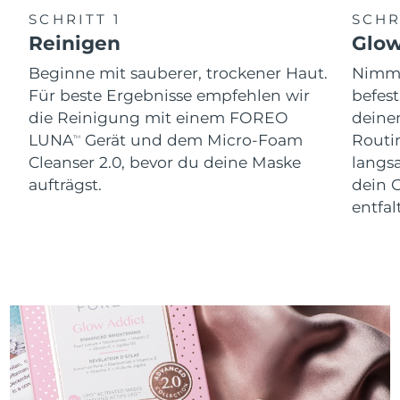
SCHRITT 1
SCHR
Reinigen
Glo
Beginne mit sauberer, trockener Haut.
Nimm 
Für beste Ergebnisse empfehlen wir
befes
die Reinigung mit einem FOREO
dein
LUNA
Gerät und dem Micro-Foam
Routi
TM
Cleanser 2.0, bevor du deine Maske
langs
aufträgst.
dein 
entfal