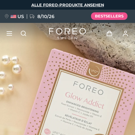
Direkt
ALLE FOREO-PRODUKTE ANSEHEN
zum
Inhalt
US
8/10/26
BESTSELLERS
NEU
Anmelden
Sprache
BREAKING NEWS
Benutzerkonto
English
Deutsch
Español
Meine Geräte
FAQ™ Pure Beauty-Tech Elixir
Français
Italiano
Português
Meine Bestellungen
Polski
Svenska
Русский
Türkçe
简体中文
繁體中文
Meine Adressen
issa™ Teeth Whitening Set
Meine Abonnements