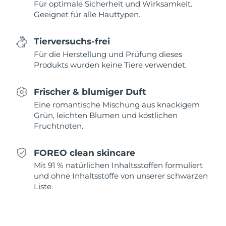
Für optimale Sicherheit und Wirksamkeit.
Geeignet für alle Hauttypen.
Saudi-Arabien
Erwartete Lieferung
8/10/26
Singapur
Erwartete Lieferung
8/11/26
Tierversuchs-frei
Für die Herstellung und Prüfung dieses
Slowakei
Erwartete Lieferung
8/9/26
Produkts wurden keine Tiere verwendet.
Slowenien
Erwartete Lieferung
8/9/26
Frischer & blumiger Duft
Eine romantische Mischung aus knackigem
Südafrika
Erwartete Lieferung
8/17/26
Grün, leichten Blumen und köstlichen
Fruchtnoten.
Südkorea
Erwartete Lieferung
8/11/26
FOREO clean skincare
Spanien
Erwartete Lieferung
8/9/26
Mit 91 % natürlichen Inhaltsstoffen formuliert
und ohne Inhaltsstoffe von unserer schwarzen
Schweden
Erwartete Lieferung
8/9/26
Liste.
Schweiz
Erwartete Lieferung
8/9/26