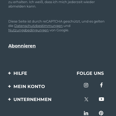
zu erhalten. Ich weiß, dass ich mich jederzeit wieder
abmelden kann.
Diese Seite ist durch reCAPTCHA geschützt, und es gelten
die
Datenschutzbestimmungen
und
Nutzungsbedingungen
von Google.
HILFE
FOLGE UNS
Kontaktiere uns
MEIN KONTO
Bestellungen & Versand
Produkt registrieren
UNTERNEHMEN
Garantie & Umtausch
Unterstützung
Über FOREO
Häufig gestellte Fragen