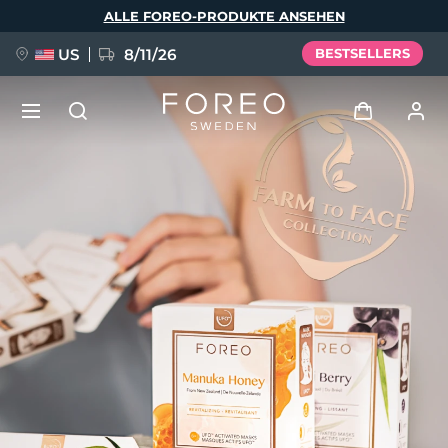
Direkt
ALLE FOREO-PRODUKTE ANSEHEN
zum
Inhalt
US
8/11/26
BESTSELLERS
NEU
Anmelden
Sprache
BREAKING NEWS
Benutzerkonto
English
Deutsch
Español
Meine Geräte
FAQ™ Pure Beauty-Tech Elixir
Français
Italiano
Português
Meine Bestellungen
Polski
Svenska
Русский
Türkçe
简体中文
繁體中文
Meine Adressen
issa™ Teeth Whitening Set
Meine Abonnements