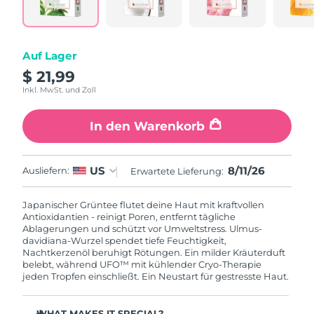
Litauen
Erwartete Lieferung
8/10/26
Luxemburg
Erwartete Lieferung
8/10/26
Auf Lager
$ 21,99
Sonderverwaltungsregion
Erwartete Lieferung
8/12/26
Macau
Inkl. MwSt. und Zoll
Malaysia
Erwartete Lieferung
8/13/26
In den Warenkorb
Malta
Erwartete Lieferung
8/10/26
8/11/26
US
Ausliefern:
Erwartete Lieferung:
Mexiko
Erwartete Lieferung
8/14/26
Japanischer Grüntee flutet deine Haut mit kraftvollen
Antioxidantien - reinigt Poren, entfernt tägliche
Monaco
Erwartete Lieferung
8/11/26
Ablagerungen und schützt vor Umweltstress. Ulmus-
davidiana-Wurzel spendet tiefe Feuchtigkeit,
Nachtkerzenöl beruhigt Rötungen. Ein milder Kräuterduft
Niederlande
Erwartete Lieferung
8/10/26
belebt, während UFO™ mit kühlender Cryo-Therapie
jeden Tropfen einschließt. Ein Neustart für gestresste Haut.
Neuseeland
Erwartete Lieferung
8/10/26
WHAT MAKES IT SPECIAL?