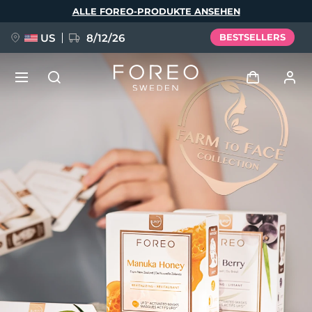
Direkt
ALLE FOREO-PRODUKTE ANSEHEN
zum
Inhalt
US
8/12/26
BESTSELLERS
NEU
Anmelden
Sprache
BREAKING NEWS
Benutzerkonto
English
Deutsch
Español
Meine Geräte
FAQ™ Pure Beauty-Tech Elixir
Français
Italiano
Português
Meine Bestellungen
Polski
Svenska
Русский
Türkçe
简体中文
繁體中文
Meine Adressen
issa™ Teeth Whitening Set
Meine Abonnements