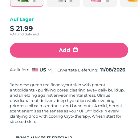
Litauen
Erwartete Lieferung
8/11/26
Luxemburg
Auf Lager
Erwartete Lieferung
8/11/26
$ 21.99
Sonderverwaltungsregion
VAT and duty incl.
Erwartete Lieferung
8/13/26
Macau
Add
Malaysia
Erwartete Lieferung
8/14/26
Malta
Erwartete Lieferung
8/11/26
11/08/2026
US
Ausliefern:
Erwartete Lieferung:
Mexiko
Erwartete Lieferung
8/15/26
Japanese green tea floods your skin with potent
antioxidants - purifying pores, clearing away daily buildup,
and shielding against environmental stress. Ulmus
Monaco
Erwartete Lieferung
8/12/26
davidiana root delivers deep hydration while evening
primrose oil calms redness and breakouts. A mild, herbal
scent energizes the senses as your UFO™ locks in every
Niederlande
Erwartete Lieferung
8/11/26
clarifying drop with cooling Cryo-therapy. A fresh start for
stressed skin.
Neuseeland
Erwartete Lieferung
8/11/26
WHAT MAKES IT SPECIAL?