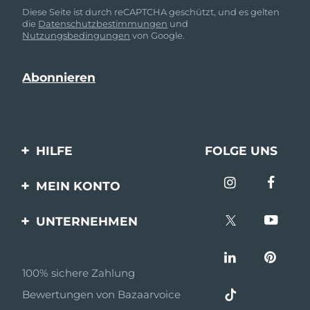
Diese Seite ist durch reCAPTCHA geschützt, und es gelten
die
Datenschutzbestimmungen
und
Nutzungsbedingungen
von Google.
HILFE
FOLGE UNS
Kontaktiere uns
MEIN KONTO
Bestellungen & Versand
Produkt registrieren
UNTERNEHMEN
Garantie & Umtausch
Unterstützung
Über FOREO
Häufig gestellte Fragen
100% sichere Zahlung
Partnerprogramm
Batterie-informationen
Bewertungen von Bazaarvoice
Partner Nachrichten