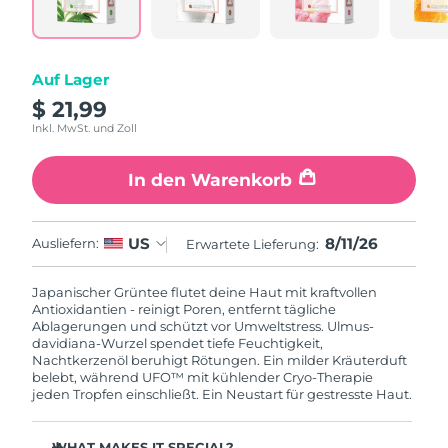
Litauen
Erwartete Lieferung
8/10/26
Luxemburg
Erwartete Lieferung
8/10/26
Auf Lager
$ 21,99
Sonderverwaltungsregion
Erwartete Lieferung
8/12/26
Macau
Inkl. MwSt. und Zoll
Malaysia
Erwartete Lieferung
8/13/26
In den Warenkorb
Malta
Erwartete Lieferung
8/10/26
8/11/26
US
Ausliefern:
Erwartete Lieferung:
Mexiko
Erwartete Lieferung
8/14/26
Japanischer Grüntee flutet deine Haut mit kraftvollen
Antioxidantien - reinigt Poren, entfernt tägliche
Monaco
Erwartete Lieferung
8/11/26
Ablagerungen und schützt vor Umweltstress. Ulmus-
davidiana-Wurzel spendet tiefe Feuchtigkeit,
Nachtkerzenöl beruhigt Rötungen. Ein milder Kräuterduft
Niederlande
Erwartete Lieferung
8/10/26
belebt, während UFO™ mit kühlender Cryo-Therapie
jeden Tropfen einschließt. Ein Neustart für gestresste Haut.
Neuseeland
Erwartete Lieferung
8/10/26
WHAT MAKES IT SPECIAL?