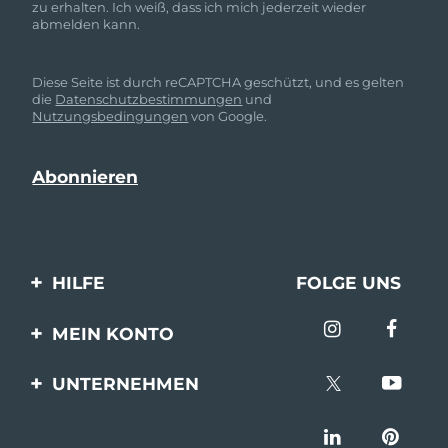
zu erhalten. Ich weiß, dass ich mich jederzeit wieder
abmelden kann.
Diese Seite ist durch reCAPTCHA geschützt, und es gelten
die
Datenschutzbestimmungen
und
Nutzungsbedingungen
von Google.
HILFE
FOLGE UNS
Kontaktiere uns
MEIN KONTO
Bestellungen & Versand
Produkt registrieren
UNTERNEHMEN
Garantie & Umtausch
Unterstützung
Über FOREO
Häufig gestellte Fragen