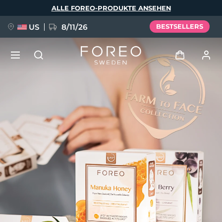
Direkt
ALLE FOREO-PRODUKTE ANSEHEN
zum
Inhalt
US
8/11/26
BESTSELLERS
NEU
Anmelden
Sprache
BREAKING NEWS
Benutzerkonto
English
Deutsch
Español
Meine Geräte
FAQ™ Pure Beauty-Tech Elixir
Français
Italiano
Português
Meine Bestellungen
Polski
Svenska
Русский
Türkçe
简体中文
繁體中文
Meine Adressen
issa™ Teeth Whitening Set
Meine Abonnements