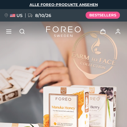
Direkt
ALLE FOREO-PRODUKTE ANSEHEN
zum
Inhalt
US
8/10/26
BESTSELLERS
NEU
Anmelden
Sprache
BREAKING NEWS
Benutzerkonto
English
Deutsch
Español
Meine Geräte
FAQ™ Pure Beauty-Tech Elixir
Français
Italiano
Português
Meine Bestellungen
Polski
Svenska
Русский
Türkçe
简体中文
繁體中文
Meine Adressen
issa™ Teeth Whitening Set
Meine Abonnements