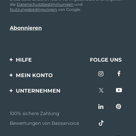
die
Datenschutzbestimmungen
und
Nutzungsbedingungen
von Google.
HILFE
FOLGE UNS
Kontaktiere uns
MEIN KONTO
Bestellungen & Versand
Produkt registrieren
UNTERNEHMEN
Garantie & Umtausch
Unterstützung
Über FOREO
Häufig gestellte Fragen
100% sichere Zahlung
Partnerprogramm
Batterie-informationen
Bewertungen von Bazaarvoice
Partner Nachrichten