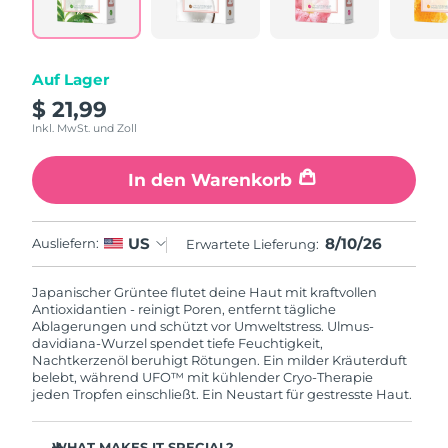
Litauen
Erwartete Lieferung
8/9/26
Luxemburg
Erwartete Lieferung
8/9/26
Auf Lager
$ 21,99
Sonderverwaltungsregion
Erwartete Lieferung
8/11/26
Macau
Inkl. MwSt. und Zoll
Malaysia
Erwartete Lieferung
8/12/26
In den Warenkorb
Malta
Erwartete Lieferung
8/9/26
8/10/26
US
Ausliefern:
Erwartete Lieferung:
Mexiko
Erwartete Lieferung
8/13/26
Japanischer Grüntee flutet deine Haut mit kraftvollen
Antioxidantien - reinigt Poren, entfernt tägliche
Monaco
Erwartete Lieferung
8/10/26
Ablagerungen und schützt vor Umweltstress. Ulmus-
davidiana-Wurzel spendet tiefe Feuchtigkeit,
Nachtkerzenöl beruhigt Rötungen. Ein milder Kräuterduft
Niederlande
Erwartete Lieferung
8/9/26
belebt, während UFO™ mit kühlender Cryo-Therapie
jeden Tropfen einschließt. Ein Neustart für gestresste Haut.
Neuseeland
Erwartete Lieferung
8/9/26
WHAT MAKES IT SPECIAL?