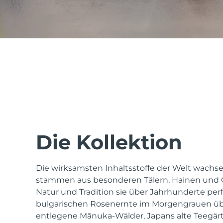
issa™ Teeth Whitening Set
FAQ™ Dual LED Panel
BELIEBT
Die Kollektion
Die wirksamsten Inhaltsstoffe der Welt wachsen
Sonderangebote
Bestseller
stammen aus besonderen Tälern, Hainen und G
Natur und Tradition sie über Jahrhunderte perf
bulgarischen Rosenernte im Morgengrauen ü
entlegene Mānuka-Wälder, Japans alte Teegär