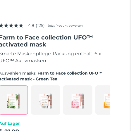
4.8
(125)
Jetzt Produkt bewerten
4.8
von
Farm to Face collection UFO™
5
Sternen,
activated mask
Durchschnittswert
der
Smarte Maskenpflege. Packung enthält: 6 x
Bewertung.
Read
UFO™ Aktivmasken
125
Reviews.
Auswählen masks:
Farm to Face collection UFO™
Link
auf
activated mask - Green Tea
derselben
Seite.
Auf Lager