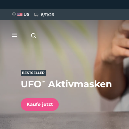
Direkt
zum
Inhalt
US
8/11/26
BESTSELLER
UFO
Aktivmasken
™
NEU
BREAKING NEWS
Kaufe jetzt
FAQ™ Pure Beauty-Tech Elixir