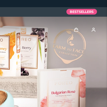
BESTSELLERS
Anmelden
Benutzerkonto
Meine Geräte
Meine Bestellungen
Meine Adressen
Meine Abonnements