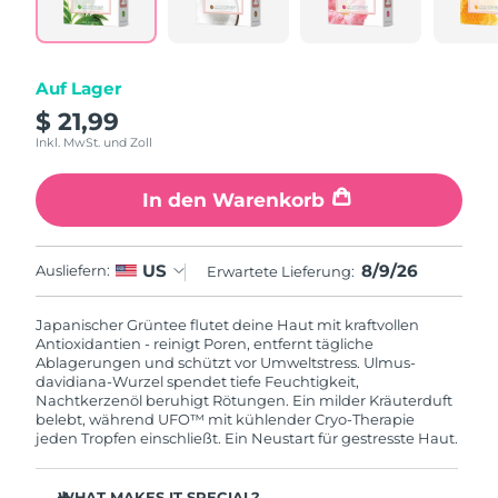
Litauen
Erwartete Lieferung
8/8/26
Luxemburg
Erwartete Lieferung
8/8/26
Auf Lager
$ 21,99
Sonderverwaltungsregion
Erwartete Lieferung
8/10/26
Macau
Inkl. MwSt. und Zoll
Malaysia
Erwartete Lieferung
8/11/26
In den Warenkorb
Malta
Erwartete Lieferung
8/8/26
8/9/26
US
Ausliefern:
Erwartete Lieferung:
Mexiko
Erwartete Lieferung
8/12/26
Japanischer Grüntee flutet deine Haut mit kraftvollen
Antioxidantien - reinigt Poren, entfernt tägliche
Monaco
Erwartete Lieferung
8/9/26
Ablagerungen und schützt vor Umweltstress. Ulmus-
davidiana-Wurzel spendet tiefe Feuchtigkeit,
Nachtkerzenöl beruhigt Rötungen. Ein milder Kräuterduft
Niederlande
Erwartete Lieferung
8/8/26
belebt, während UFO™ mit kühlender Cryo-Therapie
jeden Tropfen einschließt. Ein Neustart für gestresste Haut.
Neuseeland
Erwartete Lieferung
8/8/26
WHAT MAKES IT SPECIAL?