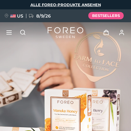
Direkt
ALLE FOREO-PRODUKTE ANSEHEN
zum
Inhalt
US
8/9/26
BESTSELLERS
NEU
Anmelden
Sprache
BREAKING NEWS
Benutzerkonto
English
Deutsch
Español
Meine Geräte
FAQ™ Pure Beauty-Tech Elixir
Français
Italiano
Português
Meine Bestellungen
Polski
Svenska
Русский
Türkçe
简体中文
繁體中文
Meine Adressen
issa™ Teeth Whitening Set
Meine Abonnements