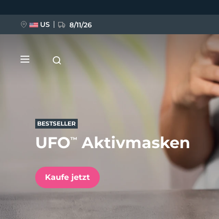
Direkt
zum
Inhalt
US
8/11/26
BESTSELLER
UFO
Aktivmasken
™
NEU
BREAKING NEWS
Kaufe jetzt
FAQ™ Pure Beauty-Tech Elixir