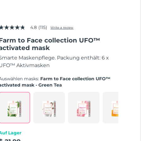
4.8
(115)
Write a review
4.8
out
Farm to Face collection UFO™
of
5
activated mask
stars,
average
Smarte Maskenpflege. Packung enthält: 6 x
rating
value.
UFO™ Aktivmasken
Read
115
Auswählen masks:
Farm to Face collection UFO™
Reviews.
Same
activated mask - Green Tea
page
link.
Auf Lager