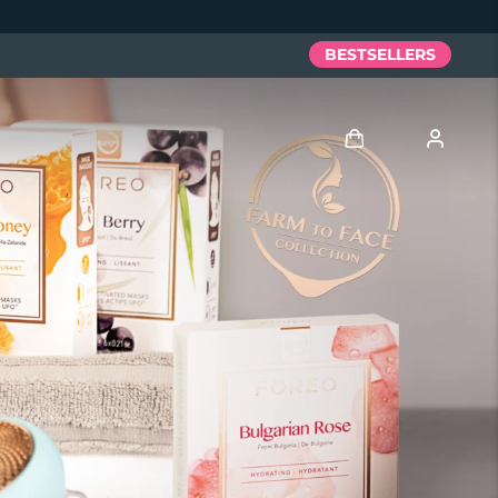
BESTSELLERS
Anmelden
Benutzerkonto
Meine Geräte
Meine Bestellungen
Meine Adressen
Meine Abonnements