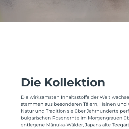
issa™ Teeth Whitening Set
FAQ™ Dual LED Panel
BELIEBT
Die Kollektion
Die wirksamsten Inhaltsstoffe der Welt wachsen
Sonderangebote
Bestseller
stammen aus besonderen Tälern, Hainen und G
Natur und Tradition sie über Jahrhunderte perf
bulgarischen Rosenernte im Morgengrauen ü
entlegene Mānuka-Wälder, Japans alte Teegär