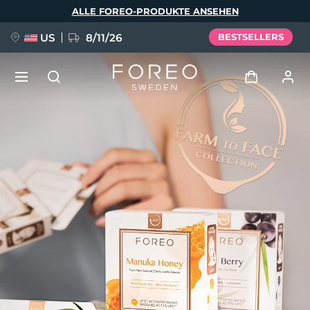
Direkt
ALLE FOREO-PRODUKTE ANSEHEN
zum
Inhalt
US
8/11/26
BESTSELLERS
NEU
Anmelden
Sprache
BREAKING NEWS
Benutzerkonto
English
Deutsch
Español
Meine Geräte
FAQ™ Pure Beauty-Tech Elixir
Français
Italiano
Português
Meine Bestellungen
Polski
Svenska
Русский
Türkçe
简体中文
繁體中文
Meine Adressen
issa™ Teeth Whitening Set
Meine Abonnements