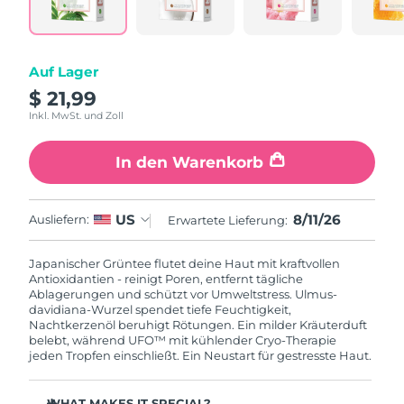
Litauen
Erwartete Lieferung
8/10/26
Luxemburg
Erwartete Lieferung
8/10/26
Auf Lager
$ 21,99
Sonderverwaltungsregion
Erwartete Lieferung
8/12/26
Macau
Inkl. MwSt. und Zoll
Malaysia
Erwartete Lieferung
8/13/26
In den Warenkorb
Malta
Erwartete Lieferung
8/10/26
8/11/26
US
Ausliefern:
Erwartete Lieferung:
Mexiko
Erwartete Lieferung
8/14/26
Japanischer Grüntee flutet deine Haut mit kraftvollen
Antioxidantien - reinigt Poren, entfernt tägliche
Monaco
Erwartete Lieferung
8/11/26
Ablagerungen und schützt vor Umweltstress. Ulmus-
davidiana-Wurzel spendet tiefe Feuchtigkeit,
Nachtkerzenöl beruhigt Rötungen. Ein milder Kräuterduft
Niederlande
Erwartete Lieferung
8/10/26
belebt, während UFO™ mit kühlender Cryo-Therapie
jeden Tropfen einschließt. Ein Neustart für gestresste Haut.
Neuseeland
Erwartete Lieferung
8/10/26
WHAT MAKES IT SPECIAL?