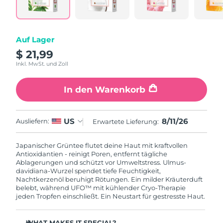
Litauen
Erwartete Lieferung
8/10/26
Luxemburg
Erwartete Lieferung
8/10/26
Auf Lager
$ 21,99
Sonderverwaltungsregion
Erwartete Lieferung
8/12/26
Macau
Inkl. MwSt. und Zoll
Malaysia
Erwartete Lieferung
8/13/26
In den Warenkorb
Malta
Erwartete Lieferung
8/10/26
8/11/26
US
Ausliefern:
Erwartete Lieferung:
Mexiko
Erwartete Lieferung
8/14/26
Japanischer Grüntee flutet deine Haut mit kraftvollen
Antioxidantien - reinigt Poren, entfernt tägliche
Monaco
Erwartete Lieferung
8/11/26
Ablagerungen und schützt vor Umweltstress. Ulmus-
davidiana-Wurzel spendet tiefe Feuchtigkeit,
Nachtkerzenöl beruhigt Rötungen. Ein milder Kräuterduft
Niederlande
Erwartete Lieferung
8/10/26
belebt, während UFO™ mit kühlender Cryo-Therapie
jeden Tropfen einschließt. Ein Neustart für gestresste Haut.
Neuseeland
Erwartete Lieferung
8/10/26
WHAT MAKES IT SPECIAL?