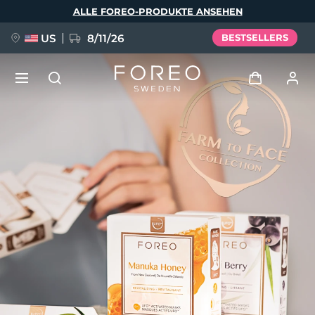
Direkt
ALLE FOREO-PRODUKTE ANSEHEN
zum
Inhalt
US
8/11/26
BESTSELLERS
NEU
Anmelden
Sprache
BREAKING NEWS
Benutzerkonto
English
Deutsch
Español
Meine Geräte
FAQ™ Pure Beauty-Tech Elixir
Français
Italiano
Português
Meine Bestellungen
Polski
Svenska
Русский
Türkçe
简体中文
繁體中文
Meine Adressen
issa™ Teeth Whitening Set
Meine Abonnements