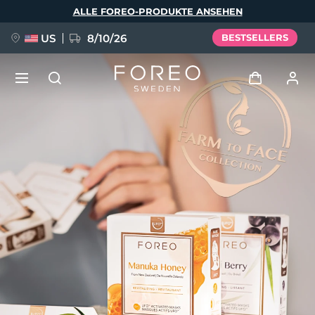
Direkt
ALLE FOREO-PRODUKTE ANSEHEN
zum
Inhalt
US
8/10/26
BESTSELLERS
NEU
Anmelden
Sprache
BREAKING NEWS
Benutzerkonto
English
Deutsch
Español
Meine Geräte
FAQ™ Pure Beauty-Tech Elixir
Français
Italiano
Português
Meine Bestellungen
Polski
Svenska
Русский
Türkçe
简体中文
繁體中文
Meine Adressen
issa™ Teeth Whitening Set
Meine Abonnements