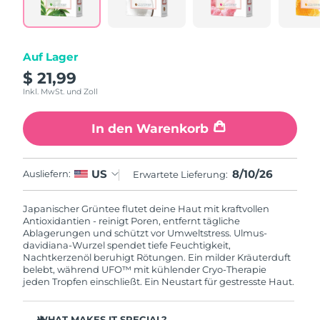
Litauen
Erwartete Lieferung
8/8/26
Luxemburg
Erwartete Lieferung
8/8/26
Auf Lager
$ 21,99
Sonderverwaltungsregion
Erwartete Lieferung
8/10/26
Macau
Inkl. MwSt. und Zoll
Malaysia
Erwartete Lieferung
8/11/26
In den Warenkorb
Malta
Erwartete Lieferung
8/8/26
8/10/26
US
Ausliefern:
Erwartete Lieferung:
Mexiko
Erwartete Lieferung
8/12/26
Japanischer Grüntee flutet deine Haut mit kraftvollen
Antioxidantien - reinigt Poren, entfernt tägliche
Monaco
Erwartete Lieferung
8/9/26
Ablagerungen und schützt vor Umweltstress. Ulmus-
davidiana-Wurzel spendet tiefe Feuchtigkeit,
Nachtkerzenöl beruhigt Rötungen. Ein milder Kräuterduft
Niederlande
Erwartete Lieferung
8/8/26
belebt, während UFO™ mit kühlender Cryo-Therapie
jeden Tropfen einschließt. Ein Neustart für gestresste Haut.
Neuseeland
Erwartete Lieferung
8/8/26
WHAT MAKES IT SPECIAL?