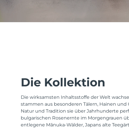
issa™ Teeth Whitening Set
FAQ™ Dual LED Panel
BELIEBT
Die Kollektion
Die wirksamsten Inhaltsstoffe der Welt wachsen
Sonderangebote
Bestseller
stammen aus besonderen Tälern, Hainen und G
Natur und Tradition sie über Jahrhunderte perf
bulgarischen Rosenernte im Morgengrauen ü
entlegene Mānuka-Wälder, Japans alte Teegär