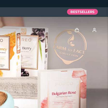
BESTSELLERS
Anmelden
Benutzerkonto
Meine Geräte
Meine Bestellungen
Meine Adressen
Meine Abonnements