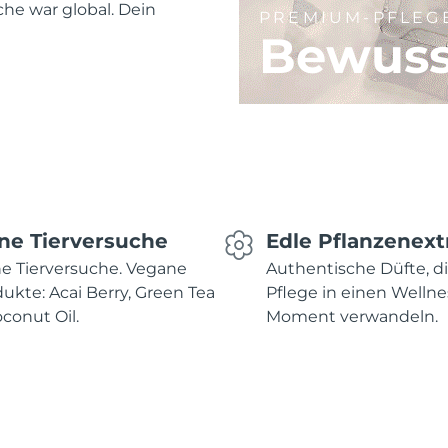
he war global. Dein
PREMIUM-PFLEG
Bewuss
ne Tierversuche
Edle Pflanzenext
e Tierversuche. Vegane
Authentische Düfte, d
ukte: Acai Berry, Green Tea
Pflege in einen Wellne
conut Oil.
Moment verwandeln.