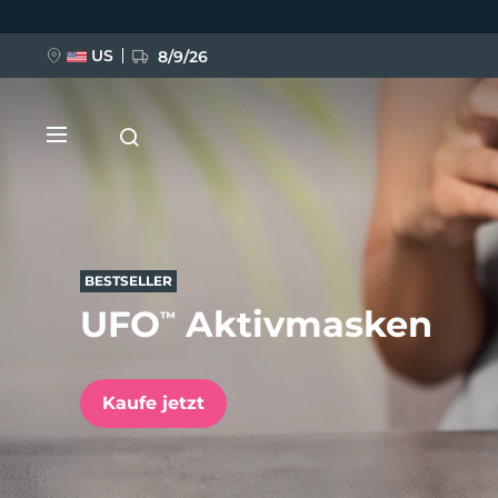
Direkt
zum
Inhalt
US
8/9/26
BESTSELLER
UFO
Aktivmasken
™
NEU
BREAKING NEWS
Kaufe jetzt
FAQ™ Pure Beauty-Tech Elixir