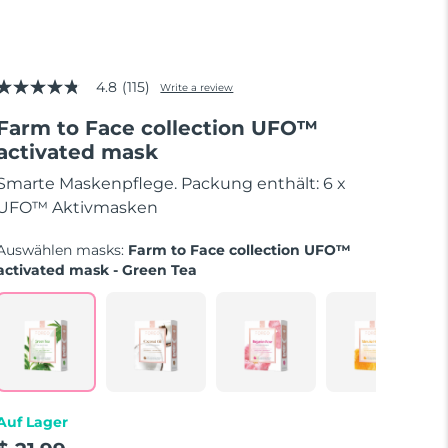
4.8
(115)
Write a review
4.8
out
Farm to Face collection UFO™
of
5
activated mask
stars,
average
Smarte Maskenpflege. Packung enthält: 6 x
rating
value.
UFO™ Aktivmasken
Read
115
Auswählen masks:
Farm to Face collection UFO™
Reviews.
Same
activated mask - Green Tea
page
link.
Auf Lager