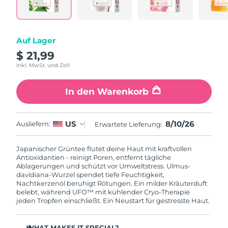
Litauen
Erwartete Lieferung
8/9/26
Luxemburg
Erwartete Lieferung
8/9/26
Auf Lager
$ 21,99
Sonderverwaltungsregion
Erwartete Lieferung
8/11/26
Macau
Inkl. MwSt. und Zoll
Malaysia
Erwartete Lieferung
8/12/26
In den Warenkorb
Malta
Erwartete Lieferung
8/9/26
8/10/26
US
Ausliefern:
Erwartete Lieferung:
Mexiko
Erwartete Lieferung
8/13/26
Japanischer Grüntee flutet deine Haut mit kraftvollen
Antioxidantien - reinigt Poren, entfernt tägliche
Monaco
Erwartete Lieferung
8/10/26
Ablagerungen und schützt vor Umweltstress. Ulmus-
davidiana-Wurzel spendet tiefe Feuchtigkeit,
Nachtkerzenöl beruhigt Rötungen. Ein milder Kräuterduft
Niederlande
Erwartete Lieferung
8/9/26
belebt, während UFO™ mit kühlender Cryo-Therapie
jeden Tropfen einschließt. Ein Neustart für gestresste Haut.
Neuseeland
Erwartete Lieferung
8/9/26
WHAT MAKES IT SPECIAL?