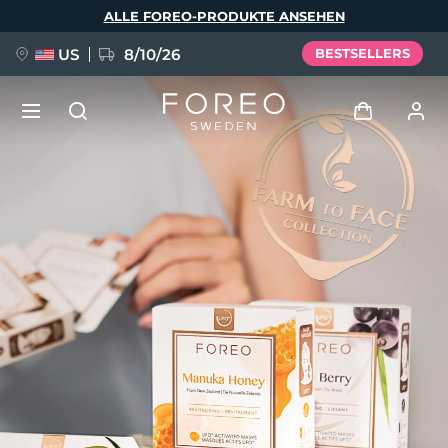
Direkt
ALLE FOREO-PRODUKTE ANSEHEN
zum
Inhalt
US
8/10/26
BESTSELLERS
NEU
Anmelden
Sprache
BREAKING NEWS
Benutzerkonto
English
Deutsch
Español
Meine Geräte
FAQ™ Pure Beauty-Tech Elixir
Français
Italiano
Português
Meine Bestellungen
Polski
Svenska
Русский
Türkçe
简体中文
繁體中文
Meine Adressen
issa™ Teeth Whitening Set
Meine Abonnements