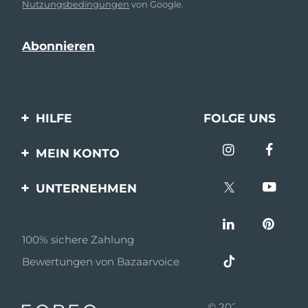
Nutzungsbedingungen
von Google.
HILFE
FOLGE UNS
Kontaktiere uns
MEIN KONTO
Bestellungen & Versand
Produkt registrieren
UNTERNEHMEN
Garantie & Umtausch
Unterstützung
Über FOREO
Häufig gestellte Fragen
100% sichere Zahlung
Partnerprogramm
Batterie-informationen
Bewertungen von Bazaarvoice
Partner Nachrichten
MYSA
© 2026 FOREO