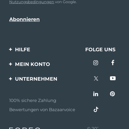
Nutzungsbedingungen
von Google.
HILFE
FOLGE UNS
Kontaktiere uns
MEIN KONTO
Bestellungen & Versand
Produkt registrieren
UNTERNEHMEN
Garantie & Umtausch
Unterstützung
Über FOREO
Häufig gestellte Fragen
100% sichere Zahlung
Partnerprogramm
Batterie-informationen
Bewertungen von Bazaarvoice
Partner Nachrichten
MYSA
© 2026 FOREO