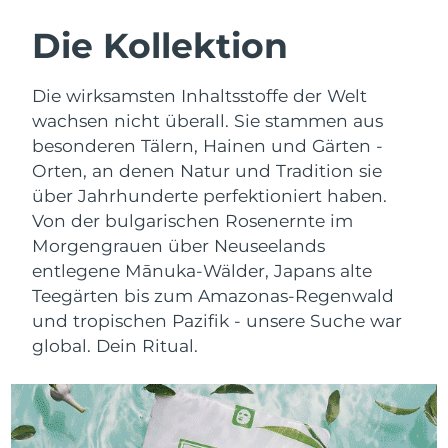
SCHWEDISCHE BEAUTY ROUTINE
Die Kollektion
Erwartete Lieferung
Australien
Die wirksamsten Inhaltsstoffe der Welt
11/08/2026
Gesichtsreinigung
Gesichtsstraffung
wachsen nicht überall. Sie stammen aus
Erwartete Lieferung
besonderen Tälern, Hainen und Gärten -
Österreich
LUNA™ 4 Set
BEAR™ 2 Set
08/08/2026
Orten, an denen Natur und Tradition sie
Anti-aging massage
Microcurrent toning
über Jahrhunderte perfektioniert haben.
Erwartete Lieferung
Bahrain
Von der bulgarischen Rosenernte im
09/08/2026
Hydratisierung
Mundpflege
Morgengrauen über Neuseelands
LUNA™ 4 Plus
BEAR™ 2 go
Erwartete Lieferung
Belgien
entlegene Mānuka-Wälder, Japans alte
UFO™ 3 Set
issa™ 4
08/08/2026
Massage, LED heating
Microcurrent toning on-the-go
Teegärten bis zum Amazonas-Regenwald
FAQ™ ANTI-AGING-BEHANDLUNG
Deep facial hydration
Hybrid silicone sonic toothbrush
und tropischen Pazifik - unsere Suche war
Erwartete Lieferung
Bermuda
14/08/2026
global. Dein Ritual.
NEW
LUNA™ 4 Men
BEAR™ 2 eyes & lips
UFO™ 3 LED
issa™ 4 plus
For men, anti-aging massage
Microcurrent line smoothing device
Bosnien und
Erwartete Lieferung
Near-infrared and red light therapy
Smart hybrid silicone sonic toothbrush
Herzegowina
11/08/2026
device
Anti-aging
LED-Behandlungen