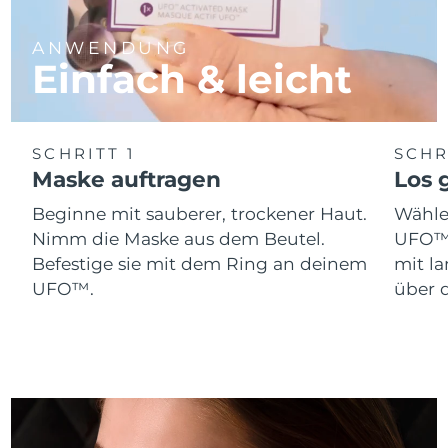
Erwartete Lieferung
Monaco
09/08/2026
ANWENDUNG
Einfach & leicht
Erwartete Lieferung
Niederlande
08/08/2026
Erwartete Lieferung
Neuseeland
08/08/2026
SCHRITT 1
SCHR
Maske auftragen
Los g
Erwartete Lieferung
Norwegen
08/08/2026
Beginne mit sauberer, trockener Haut.
Wähle
Nimm die Maske aus dem Beutel.
UFO™ 
Erwartete Lieferung
Oman
Befestige sie mit dem Ring an deinem
mit l
11/08/2026
UFO™.
über d
Erwartete Lieferung
Philippinen
11/08/2026
Erwartete Lieferung
Polen
09/08/2026
Erwartete Lieferung
Portugal
08/08/2026