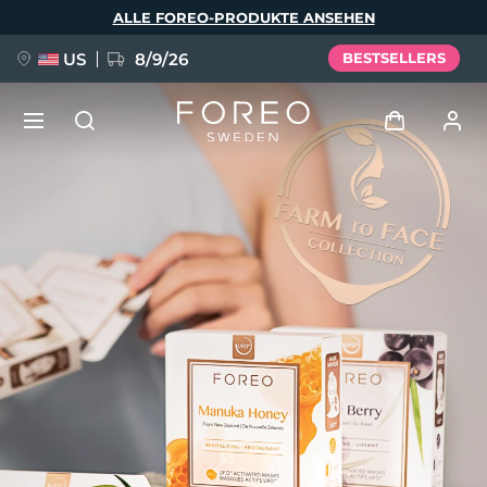
Direkt
ALLE FOREO-PRODUKTE ANSEHEN
zum
Inhalt
US
8/9/26
BESTSELLERS
NEU
Anmelden
Sprache
BREAKING NEWS
Benutzerkonto
English
Deutsch
Español
Meine Geräte
FAQ™ Pure Beauty-Tech Elixir
Français
Italiano
Português
Meine Bestellungen
Polski
Svenska
Русский
Türkçe
简体中文
繁體中文
Meine Adressen
issa™ Teeth Whitening Set
Meine Abonnements