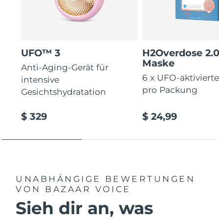
Erwartete Lieferung
Thailand
12/08/2026
Erwartete Lieferung
UFO™ 3
H2Overdose 2.
Türkei
09/08/2026
Maske
Anti-Aging-Gerät für
6 x UFO-aktiviert
Vereinigte Arabische
intensive
Erwartete Lieferung
Emirate
09/08/2026
pro Packung
Gesichtshydratation
Vereinigtes
Erwartete Lieferung
$ 329
$ 24,99
Königreich
08/08/2026
Erwartete Lieferung
Vereinigte Staaten
09/08/2026
Erwartete Lieferung
Usbekistan
UNABHÄNGIGE BEWERTUNGEN
13/08/2026
VON BAZAAR VOICE
Sieh dir an, was
Erwartete Lieferung
Vietnam
14/08/2026