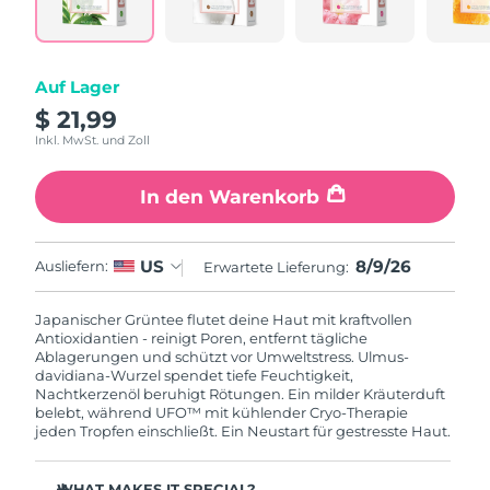
Isle of Man
10/08/2026
Erwartete Lieferung
Israel
12/08/2026
Auf Lager
$ 21,99
Erwartete Lieferung
Italien
08/08/2026
Inkl. MwSt. und Zoll
Erwartete Lieferung
In den Warenkorb
Japan
11/08/2026
Erwartete Lieferung
Jersey
8/9/26
US
Ausliefern:
Erwartete Lieferung:
13/08/2026
Japanischer Grüntee flutet deine Haut mit kraftvollen
Erwartete Lieferung
Kasachstan
Antioxidantien - reinigt Poren, entfernt tägliche
10/08/2026
Ablagerungen und schützt vor Umweltstress. Ulmus-
davidiana-Wurzel spendet tiefe Feuchtigkeit,
Erwartete Lieferung
Kuwait
Nachtkerzenöl beruhigt Rötungen. Ein milder Kräuterduft
08/08/2026
belebt, während UFO™ mit kühlender Cryo-Therapie
jeden Tropfen einschließt. Ein Neustart für gestresste Haut.
Erwartete Lieferung
Lettland
08/08/2026
WHAT MAKES IT SPECIAL?