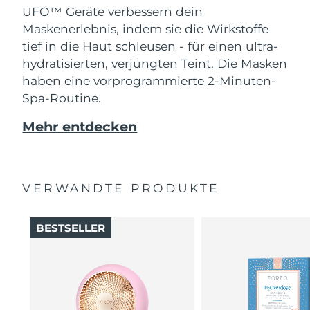
Erwartete Lieferung
UFO™ Geräte verbessern dein
Slowakei
08/08/2026
Maskenerlebnis, indem sie die Wirkstoffe
tief in die Haut schleusen - für einen ultra-
Erwartete Lieferung
Slowenien
08/08/2026
hydratisierten, verjüngten Teint. Die Masken
haben eine vorprogrammierte 2-Minuten-
Erwartete Lieferung
Südafrika
Spa-Routine.
16/08/2026
Mehr entdecken
Erwartete Lieferung
Südkorea
10/08/2026
Erwartete Lieferung
Spanien
08/08/2026
VERWANDTE PRODUKTE
Erwartete Lieferung
Schweden
08/08/2026
BESTSELLER
Erwartete Lieferung
Schweiz
08/08/2026
Erwartete Lieferung
Taiwan
13/08/2026