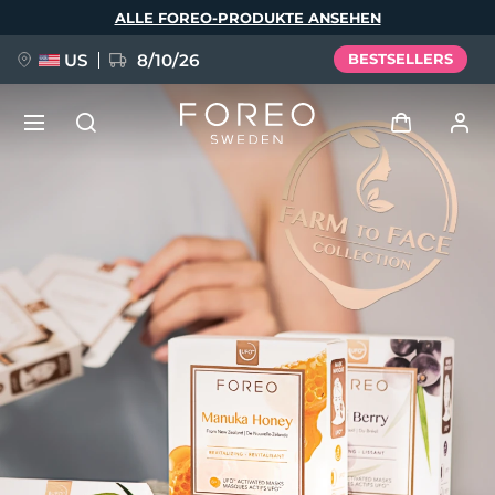
Direkt
ALLE FOREO-PRODUKTE ANSEHEN
zum
Inhalt
US
8/10/26
BESTSELLERS
NEU
Anmelden
Sprache
BREAKING NEWS
Benutzerkonto
English
Deutsch
Español
Meine Geräte
FAQ™ Pure Beauty-Tech Elixir
Français
Italiano
Português
Meine Bestellungen
Polski
Svenska
Русский
Türkçe
简体中文
繁體中文
Meine Adressen
issa™ Teeth Whitening Set
Meine Abonnements