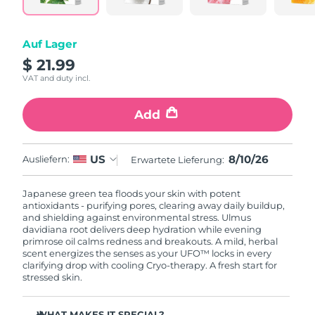
Litauen
Erwartete Lieferung
8/9/26
Luxemburg
Auf Lager
Erwartete Lieferung
8/9/26
$ 21.99
Sonderverwaltungsregion
VAT and duty incl.
Erwartete Lieferung
8/11/26
Macau
Add
Malaysia
Erwartete Lieferung
8/12/26
Malta
Erwartete Lieferung
8/9/26
8/10/26
US
Ausliefern:
Erwartete Lieferung:
Mexiko
Erwartete Lieferung
8/13/26
Japanese green tea floods your skin with potent
antioxidants - purifying pores, clearing away daily buildup,
and shielding against environmental stress. Ulmus
Monaco
Erwartete Lieferung
8/10/26
davidiana root delivers deep hydration while evening
primrose oil calms redness and breakouts. A mild, herbal
scent energizes the senses as your UFO™ locks in every
Niederlande
Erwartete Lieferung
8/9/26
clarifying drop with cooling Cryo-therapy. A fresh start for
stressed skin.
Neuseeland
Erwartete Lieferung
8/9/26
WHAT MAKES IT SPECIAL?