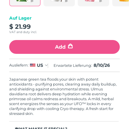
Isle of Man
11/08/2026
Erwartete Lieferung
Israel
Auf Lager
13/08/2026
$ 21.99
Erwartete Lieferung
VAT and duty incl.
Italien
09/08/2026
Add
Erwartete Lieferung
Japan
12/08/2026
8/10/26
US
Ausliefern:
Erwartete Lieferung:
Erwartete Lieferung
Jersey
14/08/2026
Japanese green tea floods your skin with potent
antioxidants - purifying pores, clearing away daily buildup,
Erwartete Lieferung
Kasachstan
and shielding against environmental stress. Ulmus
11/08/2026
davidiana root delivers deep hydration while evening
primrose oil calms redness and breakouts. A mild, herbal
Erwartete Lieferung
Kuwait
scent energizes the senses as your UFO™ locks in every
09/08/2026
clarifying drop with cooling Cryo-therapy. A fresh start for
stressed skin.
Erwartete Lieferung
Lettland
09/08/2026
WHAT MAKES IT SPECIAL?