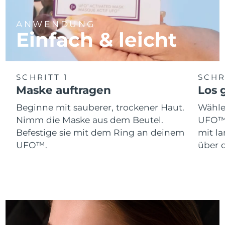
Erwartete Lieferung
Monaco
10/08/2026
ANWENDUNG
Einfach & leicht
Erwartete Lieferung
Niederlande
09/08/2026
Erwartete Lieferung
Neuseeland
09/08/2026
SCHRITT 1
SCHR
Maske auftragen
Los g
Erwartete Lieferung
Norwegen
09/08/2026
Beginne mit sauberer, trockener Haut.
Wähle
Nimm die Maske aus dem Beutel.
UFO™ 
Erwartete Lieferung
Oman
Befestige sie mit dem Ring an deinem
mit l
12/08/2026
UFO™.
über d
Erwartete Lieferung
Philippinen
12/08/2026
Erwartete Lieferung
Polen
10/08/2026
Erwartete Lieferung
Portugal
09/08/2026