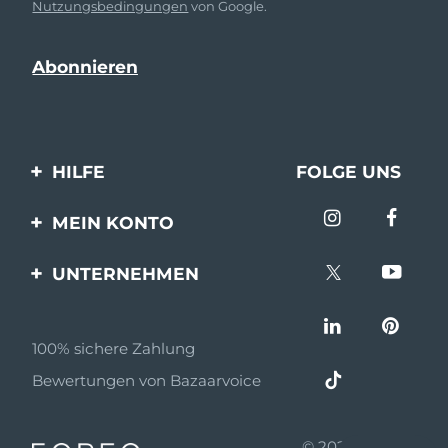
Nutzungsbedingungen
von Google.
HILFE
FOLGE UNS
Kontaktiere uns
MEIN KONTO
Bestellungen & Versand
Produkt registrieren
UNTERNEHMEN
Garantie & Umtausch
Unterstützung
Über FOREO
Häufig gestellte Fragen
100% sichere Zahlung
Partnerprogramm
Batterie-informationen
Bewertungen von Bazaarvoice
Partner Nachrichten
MYSA
© 2026 FOREO