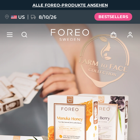
Direkt
ALLE FOREO-PRODUKTE ANSEHEN
zum
Inhalt
US
8/10/26
BESTSELLERS
NEU
Anmelden
Sprache
BREAKING NEWS
Benutzerkonto
English
Deutsch
Español
Meine Geräte
FAQ™ Pure Beauty-Tech Elixir
Français
Italiano
Português
Meine Bestellungen
Polski
Svenska
Русский
Türkçe
简体中文
繁體中文
Meine Adressen
issa™ Teeth Whitening Set
Meine Abonnements