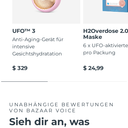
Erwartete Lieferung
Thailand
13/08/2026
Erwartete Lieferung
UFO™ 3
H2Overdose 2.
Türkei
10/08/2026
Maske
Anti-Aging-Gerät für
6 x UFO-aktiviert
Vereinigte Arabische
intensive
Erwartete Lieferung
Emirate
10/08/2026
pro Packung
Gesichtshydratation
Vereinigtes
Erwartete Lieferung
$ 329
$ 24,99
Königreich
09/08/2026
Erwartete Lieferung
Vereinigte Staaten
10/08/2026
Erwartete Lieferung
Usbekistan
UNABHÄNGIGE BEWERTUNGEN
14/08/2026
VON BAZAAR VOICE
Sieh dir an, was
Erwartete Lieferung
Vietnam
15/08/2026