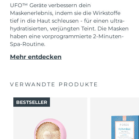
Erwartete Lieferung
UFO™ Geräte verbessern dein
Slowakei
09/08/2026
Maskenerlebnis, indem sie die Wirkstoffe
tief in die Haut schleusen - für einen ultra-
Erwartete Lieferung
Slowenien
09/08/2026
hydratisierten, verjüngten Teint. Die Masken
haben eine vorprogrammierte 2-Minuten-
Erwartete Lieferung
Südafrika
Spa-Routine.
17/08/2026
Mehr entdecken
Erwartete Lieferung
Südkorea
11/08/2026
Erwartete Lieferung
Spanien
09/08/2026
VERWANDTE PRODUKTE
Erwartete Lieferung
Schweden
09/08/2026
BESTSELLER
Erwartete Lieferung
Schweiz
09/08/2026
Erwartete Lieferung
Taiwan
14/08/2026