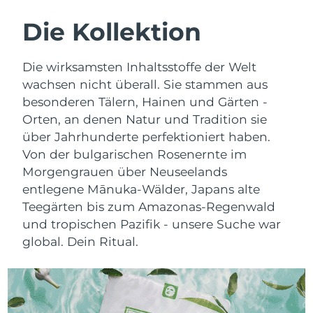
SCHWEDISCHE BEAUTY ROUTINE
Die Kollektion
Erwartete Lieferung
Australien
Die wirksamsten Inhaltsstoffe der Welt
12/08/2026
Gesichtsreinigung
Gesichtsstraffung
wachsen nicht überall. Sie stammen aus
Erwartete Lieferung
besonderen Tälern, Hainen und Gärten -
Österreich
LUNA™ 4 Set
BEAR™ 2 Set
09/08/2026
Orten, an denen Natur und Tradition sie
Anti-aging massage
Microcurrent toning
über Jahrhunderte perfektioniert haben.
Erwartete Lieferung
Bahrain
Von der bulgarischen Rosenernte im
10/08/2026
Hydratisierung
Mundpflege
Morgengrauen über Neuseelands
LUNA™ 4 Plus
BEAR™ 2 go
Erwartete Lieferung
Belgien
entlegene Mānuka-Wälder, Japans alte
UFO™ 3 Set
issa™ 4
09/08/2026
Massage, LED heating
Microcurrent toning on-the-go
Teegärten bis zum Amazonas-Regenwald
FAQ™ ANTI-AGING-BEHANDLUNG
Deep facial hydration
Hybrid silicone sonic toothbrush
und tropischen Pazifik - unsere Suche war
Erwartete Lieferung
Bermuda
15/08/2026
global. Dein Ritual.
NEW
LUNA™ 4 Men
BEAR™ 2 eyes & lips
UFO™ 3 LED
issa™ 4 plus
For men, anti-aging massage
Microcurrent line smoothing device
Bosnien und
Erwartete Lieferung
Near-infrared and red light therapy
Smart hybrid silicone sonic toothbrush
Herzegowina
12/08/2026
device
Anti-aging
LED-Behandlungen