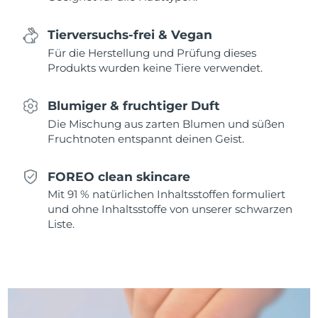
Erwartete Lieferung
Monaco
10/08/2026
Tierversuchs-frei & Vegan
Erwartete Lieferung
Niederlande
Für die Herstellung und Prüfung dieses
09/08/2026
Produkts wurden keine Tiere verwendet.
Erwartete Lieferung
Neuseeland
09/08/2026
Blumiger & fruchtiger Duft
Die Mischung aus zarten Blumen und süßen
Erwartete Lieferung
Norwegen
Fruchtnoten entspannt deinen Geist.
09/08/2026
Erwartete Lieferung
FOREO clean skincare
Oman
12/08/2026
Mit 91 % natürlichen Inhaltsstoffen formuliert
und ohne Inhaltsstoffe von unserer schwarzen
Erwartete Lieferung
Philippinen
Liste.
12/08/2026
Erwartete Lieferung
Polen
10/08/2026
Erwartete Lieferung
Portugal
09/08/2026