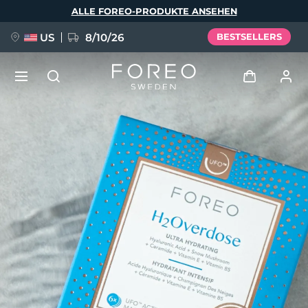
Direkt
ALLE FOREO-PRODUKTE ANSEHEN
zum
Inhalt
US
8/10/26
BESTSELLERS
NEU
Anmelden
Sprache
BREAKING NEWS
Benutzerkonto
English
Deutsch
Español
Meine Geräte
FAQ™ Pure Beauty-Tech Elixir
Français
Italiano
Português
Meine Bestellungen
Polski
Svenska
Русский
Türkçe
简体中文
繁體中文
Meine Adressen
issa™ Teeth Whitening Set
Meine Abonnements