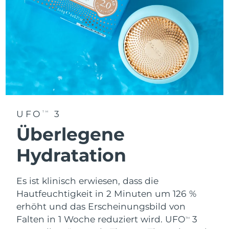
Erwartete Lieferung
Thailand
13/08/2026
Erwartete Lieferung
Türkei
10/08/2026
Vereinigte Arabische
Erwartete Lieferung
Emirate
10/08/2026
UFO
3
TM
Vereinigtes
Erwartete Lieferung
Königreich
09/08/2026
Überlegene
Hydratation
Erwartete Lieferung
Vereinigte Staaten
10/08/2026
Es ist klinisch erwiesen, dass die
Erwartete Lieferung
Usbekistan
14/08/2026
Hautfeuchtigkeit in 2 Minuten um 126 %
erhöht und das Erscheinungsbild von
Erwartete Lieferung
Vietnam
Falten in 1 Woche reduziert wird. UFO
3
TM
15/08/2026