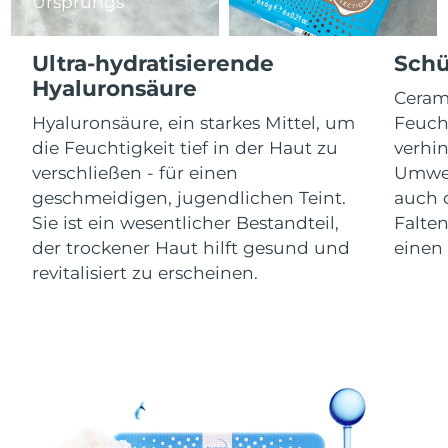
Isle of Man
Ursprungs
11/08/2026
Erwartete Lieferung
Ultra-hydratisierende
Schü
Israel
13/08/2026
Hyaluronsäure
Ceram
Erwartete Lieferung
Italien
Hyaluronsäure, ein starkes Mittel, um
Feucht
09/08/2026
die Feuchtigkeit tief in der Haut zu
verhi
verschließen - für einen
Umwel
Erwartete Lieferung
Japan
12/08/2026
geschmeidigen, jugendlichen Teint.
auch d
Sie ist ein wesentlicher Bestandteil,
Falte
Erwartete Lieferung
Jersey
der trockener Haut hilft gesund und
einen 
14/08/2026
revitalisiert zu erscheinen.
Erwartete Lieferung
Kasachstan
11/08/2026
Erwartete Lieferung
Kuwait
09/08/2026
Erwartete Lieferung
Lettland
09/08/2026