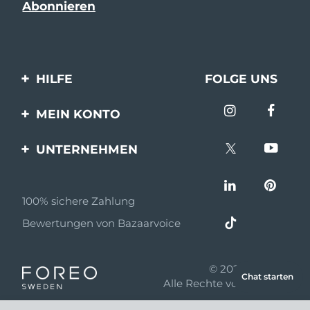
HILFE
FOLGE UNS
Kontaktiere uns
MEIN KONTO
Bestellungen & Versand
Produkt registrieren
UNTERNEHMEN
Garantie & Umtausch
Unterstützung
Über FOREO
Häufig gestellte Fragen
100% sichere Zahlung
Partnerprogramm
Batterie-informationen
Bewertungen von Bazaarvoice
Partner Nachrichten
MYSA
© 2026 FOREO
Chat starten
Einzelhändler
Alle Rechte vorbehalten
Nutzungsbed