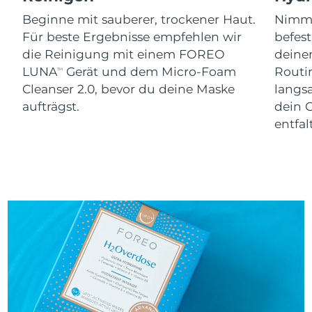
Erwartete Lieferung
Slowakei
09/08/2026
Beginne mit sauberer, trockener Haut.
Nimm 
Für beste Ergebnisse empfehlen wir
befes
Erwartete Lieferung
Slowenien
die Reinigung mit einem FOREO
dein
09/08/2026
LUNA
Gerät und dem Micro-Foam
Routi
TM
Cleanser 2.0, bevor du deine Maske
langs
Erwartete Lieferung
Südafrika
17/08/2026
aufträgst.
dein 
entfal
Erwartete Lieferung
Südkorea
11/08/2026
Erwartete Lieferung
Spanien
09/08/2026
Erwartete Lieferung
Schweden
09/08/2026
Erwartete Lieferung
Schweiz
09/08/2026
Erwartete Lieferung
Taiwan
14/08/2026