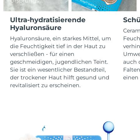
Isle of Man
Ursprungs
11/08/2026
Erwartete Lieferung
Ultra-hydratisierende
Schü
Israel
13/08/2026
Hyaluronsäure
Ceram
Erwartete Lieferung
Italien
Hyaluronsäure, ein starkes Mittel, um
Feucht
09/08/2026
die Feuchtigkeit tief in der Haut zu
verhi
verschließen - für einen
Umwel
Erwartete Lieferung
Japan
12/08/2026
geschmeidigen, jugendlichen Teint.
auch d
Sie ist ein wesentlicher Bestandteil,
Falte
Erwartete Lieferung
Jersey
der trockener Haut hilft gesund und
einen 
14/08/2026
revitalisiert zu erscheinen.
Erwartete Lieferung
Kasachstan
11/08/2026
Erwartete Lieferung
Kuwait
09/08/2026
Erwartete Lieferung
Lettland
09/08/2026