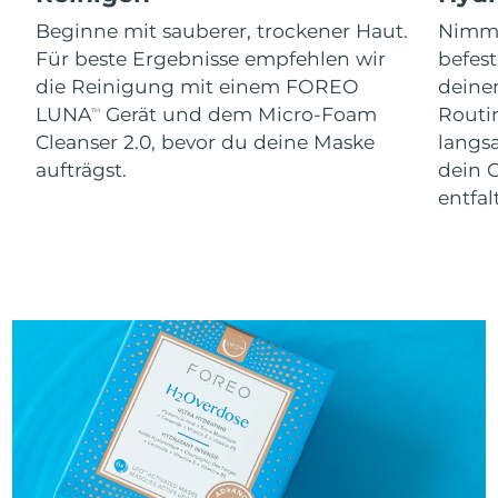
Erwartete Lieferung
Slowakei
09/08/2026
Beginne mit sauberer, trockener Haut.
Nimm 
Für beste Ergebnisse empfehlen wir
befes
Erwartete Lieferung
Slowenien
die Reinigung mit einem FOREO
dein
09/08/2026
LUNA
Gerät und dem Micro-Foam
Routi
TM
Cleanser 2.0, bevor du deine Maske
langs
Erwartete Lieferung
Südafrika
17/08/2026
aufträgst.
dein 
entfal
Erwartete Lieferung
Südkorea
11/08/2026
Erwartete Lieferung
Spanien
09/08/2026
Erwartete Lieferung
Schweden
09/08/2026
Erwartete Lieferung
Schweiz
09/08/2026
Erwartete Lieferung
Taiwan
14/08/2026