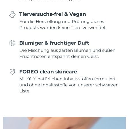
Erwartete Lieferung
Monaco
10/08/2026
Tierversuchs-frei & Vegan
Erwartete Lieferung
Niederlande
Für die Herstellung und Prüfung dieses
09/08/2026
Produkts wurden keine Tiere verwendet.
Erwartete Lieferung
Neuseeland
09/08/2026
Blumiger & fruchtiger Duft
Die Mischung aus zarten Blumen und süßen
Erwartete Lieferung
Norwegen
Fruchtnoten entspannt deinen Geist.
09/08/2026
Erwartete Lieferung
FOREO clean skincare
Oman
12/08/2026
Mit 91 % natürlichen Inhaltsstoffen formuliert
und ohne Inhaltsstoffe von unserer schwarzen
Erwartete Lieferung
Philippinen
Liste.
12/08/2026
Erwartete Lieferung
Polen
10/08/2026
Erwartete Lieferung
Portugal
09/08/2026