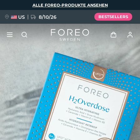
Direkt
ALLE FOREO-PRODUKTE ANSEHEN
zum
Inhalt
US
8/10/26
BESTSELLERS
NEU
Anmelden
Sprache
BREAKING NEWS
Benutzerkonto
English
Deutsch
Español
Meine Geräte
FAQ™ Pure Beauty-Tech Elixir
Français
Italiano
Português
Meine Bestellungen
Polski
Svenska
Русский
Türkçe
简体中文
繁體中文
Meine Adressen
issa™ Teeth Whitening Set
Meine Abonnements