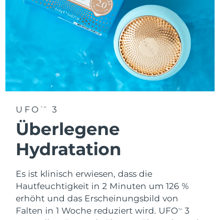
Erwartete Lieferung
Thailand
13/08/2026
Erwartete Lieferung
Türkei
10/08/2026
Vereinigte Arabische
Erwartete Lieferung
Emirate
10/08/2026
UFO
3
TM
Vereinigtes
Erwartete Lieferung
Königreich
09/08/2026
Überlegene
Hydratation
Erwartete Lieferung
Vereinigte Staaten
10/08/2026
Es ist klinisch erwiesen, dass die
Erwartete Lieferung
Usbekistan
14/08/2026
Hautfeuchtigkeit in 2 Minuten um 126 %
erhöht und das Erscheinungsbild von
Erwartete Lieferung
Vietnam
Falten in 1 Woche reduziert wird. UFO
3
TM
15/08/2026