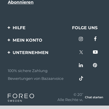
HILFE
FOLGE UNS
Kontaktiere uns
MEIN KONTO
Bestellungen & Versand
Produkt registrieren
UNTERNEHMEN
Garantie & Umtausch
Unterstützung
Über FOREO
Häufig gestellte Fragen
100% sichere Zahlung
Partnerprogramm
Batterie-informationen
Bewertungen von Bazaarvoice
Partner Nachrichten
MYSA
© 2026 FOREO
Chat starten
Einzelhändler
Alle Rechte vorbehalten
Nutzungsbed