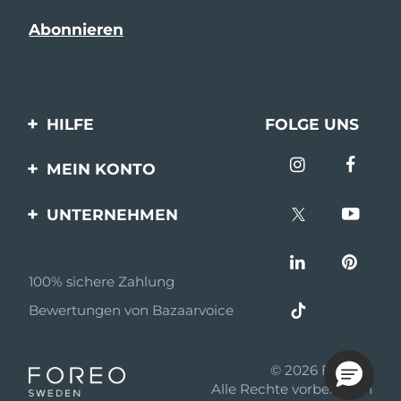
HILFE
FOLGE UNS
Kontaktiere uns
MEIN KONTO
Bestellungen & Versand
Produkt registrieren
UNTERNEHMEN
Garantie & Umtausch
Unterstützung
Über FOREO
Häufig gestellte Fragen
100% sichere Zahlung
Partnerprogramm
Batterie-informationen
Bewertungen von Bazaarvoice
Partner Nachrichten
MYSA
© 2026 FOREO
Einzelhändler
Alle Rechte vorbehalten