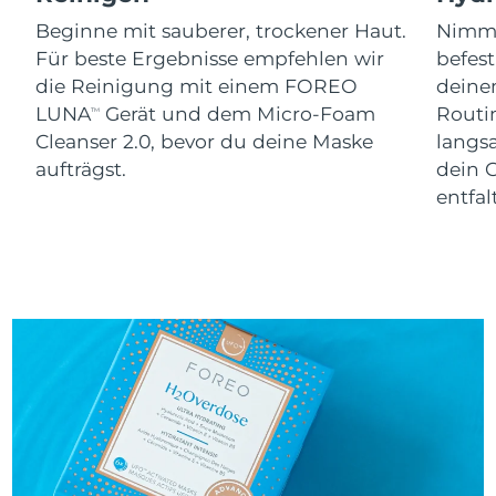
Beginne mit sauberer, trockener Haut.
Nimm 
Für beste Ergebnisse empfehlen wir
befes
die Reinigung mit einem FOREO
dein
LUNA
Gerät und dem Micro-Foam
Routi
TM
Cleanser 2.0, bevor du deine Maske
langs
aufträgst.
dein 
entfal