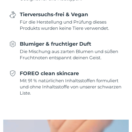
Saudi-Arabien
Erwartete Lieferung
8/12/26
Tierversuchs-frei & Vegan
Für die Herstellung und Prüfung dieses
Singapur
Erwartete Lieferung
8/13/26
Produkts wurden keine Tiere verwendet.
Slowakei
Erwartete Lieferung
8/11/26
Blumiger & fruchtiger Duft
Slowenien
Die Mischung aus zarten Blumen und süßen
Erwartete Lieferung
8/11/26
Fruchtnoten entspannt deinen Geist.
Südafrika
Erwartete Lieferung
8/19/26
FOREO clean skincare
Südkorea
Erwartete Lieferung
8/13/26
Mit 91 % natürlichen Inhaltsstoffen formuliert
und ohne Inhaltsstoffe von unserer schwarzen
Spanien
Erwartete Lieferung
8/11/26
Liste.
Schweden
Erwartete Lieferung
8/11/26
Schweiz
Erwartete Lieferung
8/11/26