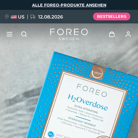
Direkt
ALLE FOREO-PRODUKTE ANSEHEN
zum
Inhalt
US
12.08.2026
BESTSELLERS
NEU
Anmelden
Sprache
BREAKING NEWS
Benutzerkonto
English
Deutsch
Español
Meine Geräte
FAQ™ Pure Beauty-Tech Elixir
Français
Italiano
Português
Meine Bestellungen
Polski
Svenska
Русский
Türkçe
简体中文
繁體中文
Meine Adressen
issa™ Teeth Whitening Set
Meine Abonnements