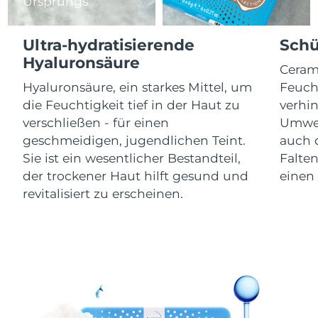
Ursprungs
Litauen
Erwartete Lieferung
8/11/26
Ultra-hydratisierende
Schü
Luxemburg
Erwartete Lieferung
8/11/26
Hyaluronsäure
Ceram
Sonderverwaltungsregion
Erwartete Lieferung
8/13/26
Hyaluronsäure, ein starkes Mittel, um
Feucht
Macau
die Feuchtigkeit tief in der Haut zu
verhi
verschließen - für einen
Umwel
Malaysia
Erwartete Lieferung
8/14/26
geschmeidigen, jugendlichen Teint.
auch d
Sie ist ein wesentlicher Bestandteil,
Falte
Malta
Erwartete Lieferung
8/11/26
der trockener Haut hilft gesund und
einen 
Mexiko
revitalisiert zu erscheinen.
Erwartete Lieferung
8/15/26
Monaco
Erwartete Lieferung
8/12/26
Niederlande
Erwartete Lieferung
8/11/26
Neuseeland
Erwartete Lieferung
8/11/26