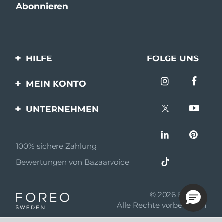
HILFE
FOLGE UNS
Kontaktiere uns
MEIN KONTO
Bestellungen & Versand
Produkt registrieren
UNTERNEHMEN
Garantie & Umtausch
Unterstützung
Über FOREO
Häufig gestellte Fragen
100% sichere Zahlung
Partnerprogramm
Batterie-informationen
Bewertungen von Bazaarvoice
Partner Nachrichten
MYSA
© 2026 FOREO
Einzelhändler
Alle Rechte vorbehalten