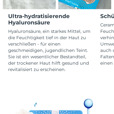
Isle of Man
Ursprungs
12/08/2026
Erwartete Lieferung
Ultra-hydratisierende
Schü
Israel
14/08/2026
Hyaluronsäure
Ceram
Erwartete Lieferung
Italien
Hyaluronsäure, ein starkes Mittel, um
Feucht
10/08/2026
die Feuchtigkeit tief in der Haut zu
verhi
verschließen - für einen
Umwel
Erwartete Lieferung
Japan
13/08/2026
geschmeidigen, jugendlichen Teint.
auch d
Sie ist ein wesentlicher Bestandteil,
Falte
Erwartete Lieferung
Jersey
der trockener Haut hilft gesund und
einen 
15/08/2026
revitalisiert zu erscheinen.
Erwartete Lieferung
Kasachstan
12/08/2026
Erwartete Lieferung
Kuwait
10/08/2026
Erwartete Lieferung
Lettland
10/08/2026