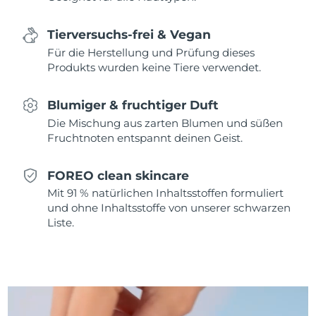
Erwartete Lieferung
Monaco
11/08/2026
Tierversuchs-frei & Vegan
Erwartete Lieferung
Niederlande
Für die Herstellung und Prüfung dieses
10/08/2026
Produkts wurden keine Tiere verwendet.
Erwartete Lieferung
Neuseeland
10/08/2026
Blumiger & fruchtiger Duft
Die Mischung aus zarten Blumen und süßen
Erwartete Lieferung
Norwegen
Fruchtnoten entspannt deinen Geist.
10/08/2026
Erwartete Lieferung
FOREO clean skincare
Oman
13/08/2026
Mit 91 % natürlichen Inhaltsstoffen formuliert
und ohne Inhaltsstoffe von unserer schwarzen
Erwartete Lieferung
Philippinen
Liste.
13/08/2026
Erwartete Lieferung
Polen
11/08/2026
Erwartete Lieferung
Portugal
10/08/2026