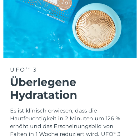
Erwartete Lieferung
Thailand
14/08/2026
Erwartete Lieferung
Türkei
11/08/2026
Vereinigte Arabische
Erwartete Lieferung
Emirate
11/08/2026
UFO
3
TM
Vereinigtes
Erwartete Lieferung
Königreich
10/08/2026
Überlegene
Hydratation
Erwartete Lieferung
Vereinigte Staaten
11/08/2026
Es ist klinisch erwiesen, dass die
Erwartete Lieferung
Usbekistan
15/08/2026
Hautfeuchtigkeit in 2 Minuten um 126 %
erhöht und das Erscheinungsbild von
Erwartete Lieferung
Vietnam
Falten in 1 Woche reduziert wird. UFO
3
TM
16/08/2026