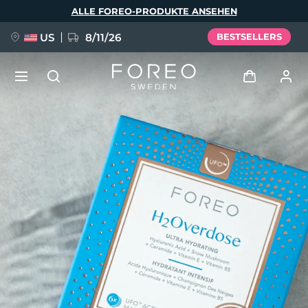
Direkt
ALLE FOREO-PRODUKTE ANSEHEN
zum
Inhalt
US
8/11/26
BESTSELLERS
NEU
Anmelden
Sprache
BREAKING NEWS
Benutzerkonto
English
Deutsch
Español
Meine Geräte
FAQ™ Pure Beauty-Tech Elixir
Français
Italiano
Português
Meine Bestellungen
Polski
Svenska
Русский
Türkçe
简体中文
繁體中文
Meine Adressen
issa™ Teeth Whitening Set
Meine Abonnements