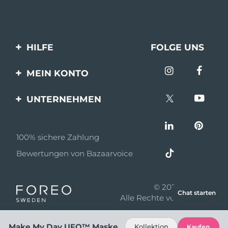
HILFE
FOLGE UNS
Kontaktiere uns
MEIN KONTO
Bestellungen & Versand
Produkt registrieren
UNTERNEHMEN
Garantie & Umtausch
Unterstützung
Über FOREO
Häufig gestellte Fragen
100% sichere Zahlung
Partnerprogramm
Batterie-informationen
Bewertungen von Bazaarvoice
Partner Nachrichten
MYSA
© 2026 FOREO
Chat starten
Einzelhändler
Alle Rechte vorbehalten
Nutzungsbed
Make My Day UFO™ Maske
Kollektion
Kaufen