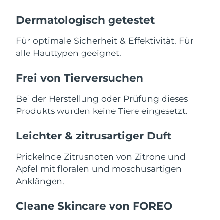
Saudi-Arabien
Erwartete Lieferung
8/9/26
Dermatologisch getestet
Singapur
Erwartete Lieferung
8/10/26
Für optimale Sicherheit & Effektivität. Für
alle Hauttypen geeignet.
Slowakei
Erwartete Lieferung
8/8/26
Frei von Tierversuchen
Slowenien
Erwartete Lieferung
8/8/26
Bei der Herstellung oder Prüfung dieses
Südafrika
Erwartete Lieferung
8/16/26
Produkts wurden keine Tiere eingesetzt.
Südkorea
Erwartete Lieferung
8/10/26
Leichter & zitrusartiger Duft
Spanien
Erwartete Lieferung
8/8/26
Prickelnde Zitrusnoten von Zitrone und
Apfel mit floralen und moschusartigen
Schweden
Erwartete Lieferung
8/8/26
Anklängen.
Schweiz
Erwartete Lieferung
8/8/26
Cleane Skincare von FOREO