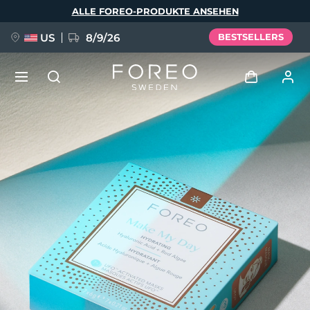
Direkt
ALLE FOREO-PRODUKTE ANSEHEN
zum
Inhalt
US
8/9/26
BESTSELLERS
NEU
Anmelden
Sprache
BREAKING NEWS
Benutzerkonto
English
Deutsch
Español
Meine Geräte
FAQ™ Pure Beauty-Tech Elixir
Français
Italiano
Português
Meine Bestellungen
Polski
Svenska
Русский
Türkçe
简体中文
繁體中文
Meine Adressen
issa™ Teeth Whitening Set
Meine Abonnements