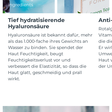
Litauen
Erwartete Lieferung
8/8/26
ingredients
Luxemburg
Erwartete Lieferung
8/8/26
Tief hydratisierende
Anti
Hyaluronsäure
Sonderverwaltungsregion
Rotalg
Erwartete Lieferung
8/10/26
Macau
Hyaluronsäure ist bekannt dafür, mehr
Vitam
als das 1.000-fache ihres Gewichts an
die di
Malaysia
Erwartete Lieferung
8/11/26
Wasser zu binden. Sie spendet der
Er wir
Haut Feuchtigkeit, beugt
Umwel
Malta
Erwartete Lieferung
8/8/26
Feuchtigkeitsverlust vor und
Haut v
verbessert die Elastizität, so dass die
der U
Mexiko
Erwartete Lieferung
8/12/26
Haut glatt, geschmeidig und prall
wirkt.
Monaco
Erwartete Lieferung
8/9/26
Niederlande
Erwartete Lieferung
8/8/26
Neuseeland
Erwartete Lieferung
8/8/26