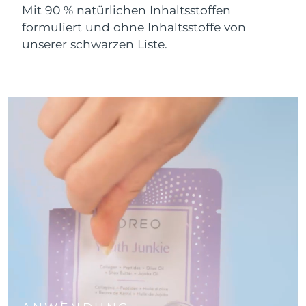
Taiwan
Erwartete Lieferung
8/13/26
Mit 90 % natürlichen Inhaltsstoffen
formuliert und ohne Inhaltsstoffe von
Thailand
Erwartete Lieferung
8/12/26
unserer schwarzen Liste.
Türkei
Erwartete Lieferung
8/9/26
Vereinigte Arabische
Erwartete Lieferung
8/9/26
Emirate
Vereinigtes
Erwartete Lieferung
8/8/26
Königreich
Vereinigte Staaten
Erwartete Lieferung
8/9/26
Usbekistan
Erwartete Lieferung
8/13/26
Vietnam
Erwartete Lieferung
8/14/26