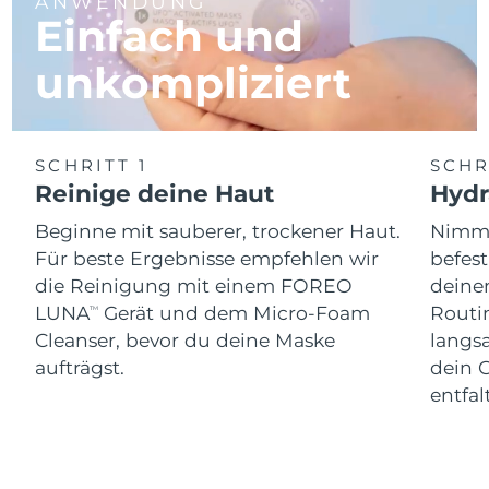
ANWENDUNG
Einfach und
unkompliziert
SCHRITT 1
SCHR
Reinige deine Haut
Hydr
Beginne mit sauberer, trockener Haut.
Nimm 
Für beste Ergebnisse empfehlen wir
befes
die Reinigung mit einem FOREO
dein
LUNA
Gerät und dem Micro-Foam
Routi
TM
Cleanser, bevor du deine Maske
langs
aufträgst.
dein 
entfal