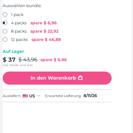
Auswählen bundle:
1 pack
4 packs
spare
$ 6,96
8 packs
spare
$ 22,92
12 packs
spare
$ 46,88
Auf Lager
$ 37
$ 43,96
spare
$ 6,96
Inkl. MwSt. und Zoll
In den Warenkorb
8/11/26
US
Ausliefern:
Erwartete Lieferung: