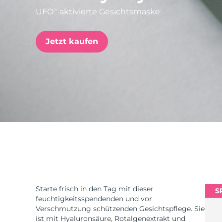
UFO
aktivierte Gesichtsmaske
TM
issa™ Teeth Whitening Set
Jetzt kaufen
FAQ™ Dual LED Panel
BELIEBT
Sonderangebote
Bestseller
Starte frisch in den Tag mit dieser
S
feuchtigkeitsspendenden und vor
Verschmutzung schützenden Gesichtspflege. Sie
ist mit Hyaluronsäure, Rotalgenextrakt und