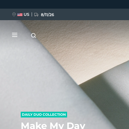
Direkt
zum
Inhalt
US
8/11/26
NEU
BREAKING NEWS
FAQ™ Pure Beauty-Tech Elixir
DAILY DUO COLLECTION
Make My Day