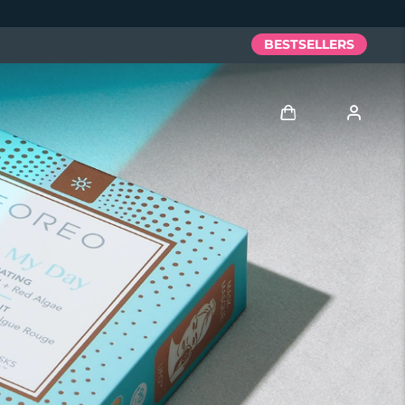
BESTSELLERS
Anmelden
Benutzerkonto
Meine Geräte
Meine Bestellungen
Meine Adressen
Meine Abonnements