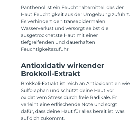
KIWI™ skincare
All acne treatment devices
All revitalizing eye massagers
Serum
issa™ Teeth Whitening Gel
Panthenol ist ein Feuchthaltemittel, das der
Advanced pore care essentials
For healthy hair
18% PAP
Haut Feuchtigkeit aus der Umgebung zuführt.
Es verhindert den transepidermalen
Kosmetik
Männer
Wasserverlust und versorgt selbst die
ausgetrocknetste Haut mit einer
tiefgreifenden und dauerhaften
Feuchtigkeitszufuhr.
Kaufe alles
Antioxidativ wirkender
Brokkoli-Extrakt
FOREO APP
Brokkoli-Extrakt ist reich an Antioxidantien wie
Sulforaphan und schützt deine Haut vor
ÜBER
oxidativem Stress durch freie Radikale. Er
verleiht eine erfrischende Note und sorgt
dafür, dass deine Haut für alles bereit ist, was
auf dich zukommt.