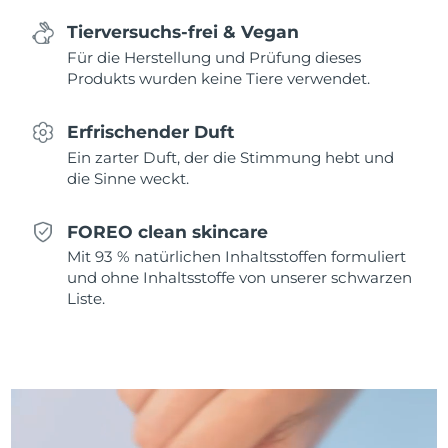
Erwartete Lieferung
Monaco
09/08/2026
Tierversuchs-frei & Vegan
Für die Herstellung und Prüfung dieses
Erwartete Lieferung
Niederlande
Produkts wurden keine Tiere verwendet.
08/08/2026
Erwartete Lieferung
Erfrischender Duft
Neuseeland
08/08/2026
Ein zarter Duft, der die Stimmung hebt und
die Sinne weckt.
Erwartete Lieferung
Norwegen
08/08/2026
FOREO clean skincare
Erwartete Lieferung
Oman
Mit 93 % natürlichen Inhaltsstoffen formuliert
11/08/2026
und ohne Inhaltsstoffe von unserer schwarzen
Liste.
Erwartete Lieferung
Philippinen
11/08/2026
Erwartete Lieferung
Polen
09/08/2026
Erwartete Lieferung
Portugal
08/08/2026