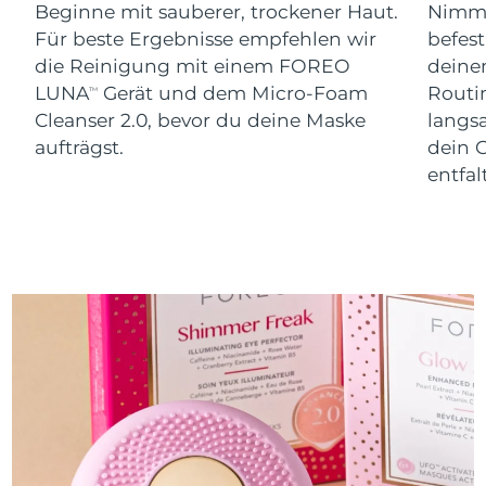
Erwartete Lieferung
Beginne mit sauberer, trockener Haut.
Nimm 
Slowakei
08/08/2026
Für beste Ergebnisse empfehlen wir
befes
die Reinigung mit einem FOREO
dein
Erwartete Lieferung
Slowenien
LUNA
Gerät und dem Micro-Foam
Routi
08/08/2026
TM
Cleanser 2.0, bevor du deine Maske
langs
Erwartete Lieferung
aufträgst.
dein 
Südafrika
16/08/2026
entfal
Erwartete Lieferung
Südkorea
10/08/2026
Erwartete Lieferung
Spanien
08/08/2026
Erwartete Lieferung
Schweden
08/08/2026
Erwartete Lieferung
Schweiz
08/08/2026
Erwartete Lieferung
Taiwan
13/08/2026