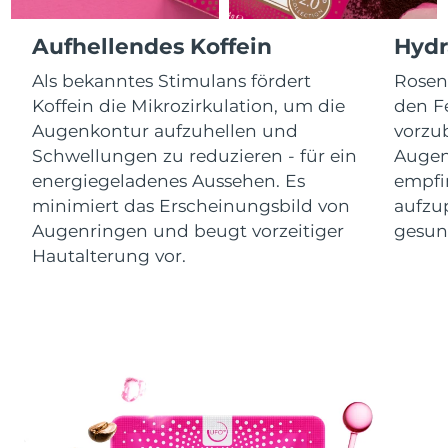
Isle of Man
10/08/2026
Aufhellendes Koffein
Hydr
Erwartete Lieferung
Israel
12/08/2026
Als bekanntes Stimulans fördert
Rosen
Koffein die Mikrozirkulation, um die
den F
Erwartete Lieferung
Italien
Augenkontur aufzuhellen und
vorzu
08/08/2026
Schwellungen zu reduzieren - für ein
Augenp
Erwartete Lieferung
energiegeladenes Aussehen. Es
empfi
Japan
11/08/2026
minimiert das Erscheinungsbild von
aufzup
Augenringen und beugt vorzeitiger
gesund
Erwartete Lieferung
Jersey
13/08/2026
Hautalterung vor.
Erwartete Lieferung
Kasachstan
10/08/2026
Erwartete Lieferung
Kuwait
08/08/2026
Erwartete Lieferung
Lettland
08/08/2026