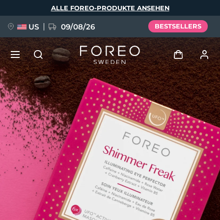
Direkt
ALLE FOREO-PRODUKTE ANSEHEN
zum
Inhalt
US
09/08/26
BESTSELLERS
NEU
Anmelden
Sprache
BREAKING NEWS
Benutzerkonto
English
Deutsch
Español
Meine Geräte
FAQ™ Pure Beauty-Tech Elixir
Français
Italiano
Português
Meine Bestellungen
Polski
Svenska
Русский
Türkçe
简体中文
繁體中文
Meine Adressen
issa™ Teeth Whitening Set
Meine Abonnements