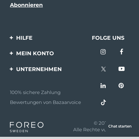
HILFE
FOLGE UNS
Kontaktiere uns
MEIN KONTO
Bestellungen & Versand
Produkt registrieren
UNTERNEHMEN
Garantie & Umtausch
Unterstützung
Über FOREO
Häufig gestellte Fragen
100% sichere Zahlung
Partnerprogramm
Batterie-informationen
Bewertungen von Bazaarvoice
Partner Nachrichten
MYSA
© 2026 FOREO
Chat starten
Einzelhändler
Alle Rechte vorbehalten