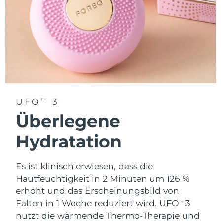
Erwartete Lieferung
Thailand
12/08/2026
Erwartete Lieferung
Türkei
09/08/2026
Vereinigte Arabische
Erwartete Lieferung
Emirate
09/08/2026
UFO
3
TM
Vereinigtes
Erwartete Lieferung
Überlegene
Königreich
08/08/2026
Hydratation
Erwartete Lieferung
Vereinigte Staaten
09/08/2026
Es ist klinisch erwiesen, dass die
Erwartete Lieferung
Hautfeuchtigkeit in 2 Minuten um 126 %
Usbekistan
13/08/2026
erhöht und das Erscheinungsbild von
Falten in 1 Woche reduziert wird. UFO
3
TM
Erwartete Lieferung
Vietnam
14/08/2026
nutzt die wärmende Thermo-Therapie und