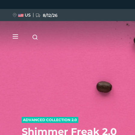
Direkt
zum
Inhalt
US
8/12/26
NEU
BREAKING NEWS
FAQ™ Pure Beauty-Tech Elixir
ADVANCED COLLECTION 2.0
Shimmer Freak 2.0