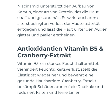
KIWI™ skincare
All acne treatment devices
All revitalizing eye massagers
Serum
issa™ Teeth Whitening Gel
Niacinamid unterstützt den Aufbau von
Advanced pore care essentials
For healthy hair
18% PAP
Keratin, einer Art von Protein, das die Haut
straff und gesund hält. Es wirkt auch dem
Kosmetik
Männer
altersbedingten Verlust der Hautelastizität
entgegen und lässt die Haut unter den Augen
glatter und praller erscheinen.
Kaufe alles
Antioxidantien Vitamin B5 &
Cranberry-Extrakt
Vitamin B5, ein starkes Feuchthaltemittel,
FOREO APP
verhindert Feuchtigkeitsverlust, stellt die
Elastizität wieder her und bewahrt eine
ÜBER
gesunde Hautbarriere. Cranberry-Extrakt
bekämpft Schäden durch freie Radikale und
reduziert Falten und feine Linien.