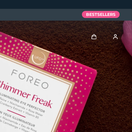
BESTSELLERS
Anmelden
Benutzerkonto
Meine Geräte
Meine Bestellungen
Meine Adressen
Meine Abonnements