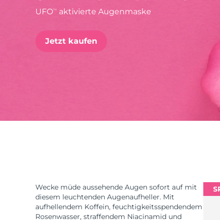
UFO
aktivierte Augenmaske
TM
issa™ Teeth Whitening Set
Jetzt kaufen
FAQ™ Dual LED Panel
BELIEBT
Sonderangebote
Bestseller
Wecke müde aussehende Augen sofort auf mit
S
diesem leuchtenden Augenaufheller. Mit
aufhellendem Koffein, feuchtigkeitsspendendem
Rosenwasser, straffendem Niacinamid und