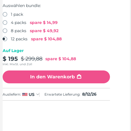
Auswählen bundle:
1 pack
4 packs
spare
$ 14,99
8 packs
spare
$ 49,92
12 packs
spare
$ 104,88
Auf Lager
$ 195
$ 299,88
spare
$ 104,88
Inkl. MwSt. und Zoll
In den Warenkorb
8/12/26
US
Ausliefern:
Erwartete Lieferung: