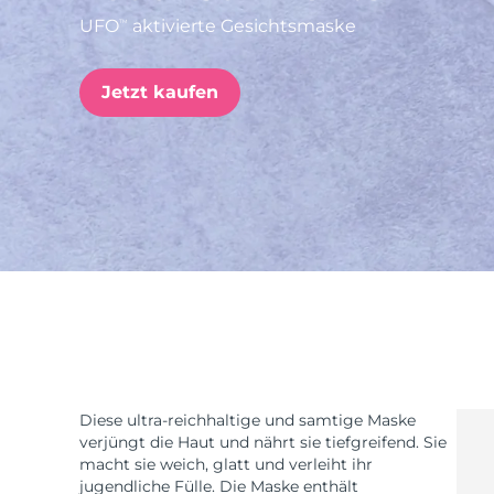
UFO
aktivierte Gesichtsmaske
TM
issa™ Teeth Whitening Set
Jetzt kaufen
FAQ™ Dual LED Panel
BELIEBT
Sonderangebote
Bestseller
Diese ultra-reichhaltige und samtige Maske
verjüngt die Haut und nährt sie tiefgreifend. Sie
macht sie weich, glatt und verleiht ihr
jugendliche Fülle. Die Maske enthält