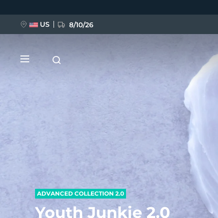
Direkt
zum
Inhalt
US
8/10/26
NEU
BREAKING NEWS
FAQ™ Pure Beauty-Tech Elixir
ADVANCED COLLECTION 2.0
Youth Junkie 2.0