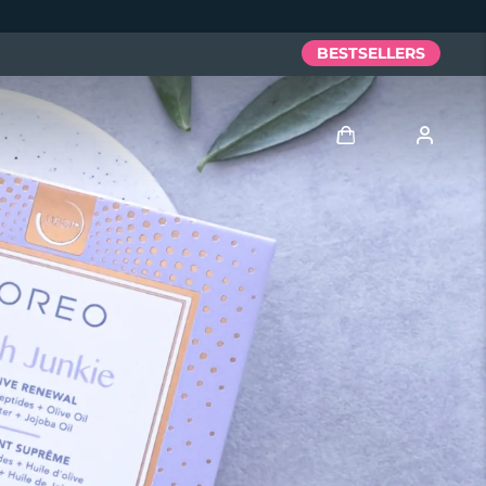
BESTSELLERS
Anmelden
Benutzerkonto
Meine Geräte
Meine Bestellungen
Meine Adressen
Meine Abonnements