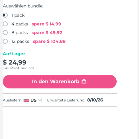
Auswählen bundle:
1 pack
4 packs
spare
$ 14,99
8 packs
spare
$ 49,92
12 packs
spare
$ 104,88
Auf Lager
$ 24,99
Inkl. MwSt. und Zoll
In den Warenkorb
8/10/26
US
Ausliefern:
Erwartete Lieferung: