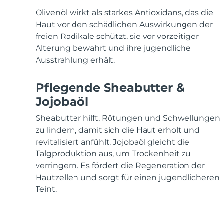
KIWI™ skincare
All acne treatment devices
All revitalizing eye massagers
Serum
issa™ Teeth Whitening Gel
Olivenöl wirkt als starkes Antioxidans, das die
Advanced pore care essentials
For healthy hair
18% PAP
Haut vor den schädlichen Auswirkungen der
freien Radikale schützt, sie vor vorzeitiger
Kosmetik
Männer
Alterung bewahrt und ihre jugendliche
Ausstrahlung erhält.
Pflegende Sheabutter &
Kaufe alles
Jojobaöl
Sheabutter hilft, Rötungen und Schwellungen
zu lindern, damit sich die Haut erholt und
FOREO APP
revitalisiert anfühlt. Jojobaöl gleicht die
Talgproduktion aus, um Trockenheit zu
ÜBER
verringern. Es fördert die Regeneration der
Hautzellen und sorgt für einen jugendlicheren
Teint.