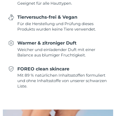
Erwartete Lieferung
Monaco
Geeignet für alle Hauttypen.
10/08/2026
Tierversuchs-frei & Vegan
Erwartete Lieferung
Niederlande
09/08/2026
Für die Herstellung und Prüfung dieses
Produkts wurden keine Tiere verwendet.
Erwartete Lieferung
Neuseeland
09/08/2026
Warmer & zitroniger Duft
Erwartete Lieferung
Weicher und einladender Duft mit einer
Norwegen
09/08/2026
Balance aus blumiger Fruchtigkeit.
Erwartete Lieferung
Oman
12/08/2026
FOREO clean skincare
Mit 89 % natürlichen Inhaltsstoffen formuliert
Erwartete Lieferung
und ohne Inhaltsstoffe von unserer schwarzen
Philippinen
12/08/2026
Liste.
Erwartete Lieferung
Polen
10/08/2026
Erwartete Lieferung
Portugal
09/08/2026