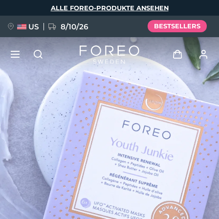
Direkt
ALLE FOREO-PRODUKTE ANSEHEN
zum
Inhalt
US
8/10/26
BESTSELLERS
NEU
Anmelden
Sprache
BREAKING NEWS
Benutzerkonto
English
Deutsch
Español
Meine Geräte
FAQ™ Pure Beauty-Tech Elixir
Français
Italiano
Português
Meine Bestellungen
Polski
Svenska
Русский
Türkçe
简体中文
繁體中文
Meine Adressen
issa™ Teeth Whitening Set
Meine Abonnements