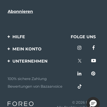
HILFE
FOLGE UNS
Kontaktiere uns
MEIN KONTO
Bestellungen & Versand
Produkt registrieren
UNTERNEHMEN
Garantie & Umtausch
Unterstützung
Über FOREO
Häufig gestellte Fragen
100% sichere Zahlung
Partnerprogramm
Batterie-informationen
Bewertungen von Bazaarvoice
Partner Nachrichten
MYSA
© 2026 FOREO