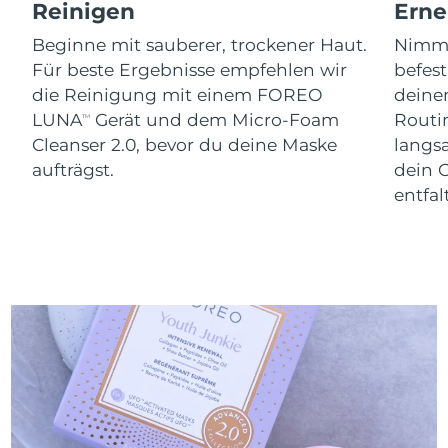
Reinigen
Erne
Erwartete Lieferung
Slowakei
09/08/2026
Beginne mit sauberer, trockener Haut.
Nimm 
Für beste Ergebnisse empfehlen wir
befes
Erwartete Lieferung
Slowenien
09/08/2026
die Reinigung mit einem FOREO
dein
LUNA
Gerät und dem Micro-Foam
Routi
TM
Erwartete Lieferung
Südafrika
Cleanser 2.0, bevor du deine Maske
langs
17/08/2026
aufträgst.
dein 
Erwartete Lieferung
entfal
Südkorea
11/08/2026
Erwartete Lieferung
Spanien
09/08/2026
Erwartete Lieferung
Schweden
09/08/2026
Erwartete Lieferung
Schweiz
09/08/2026
Erwartete Lieferung
Taiwan
14/08/2026