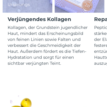
Isle of Man
11/08/2026
Ursprungs
Erwartete Lieferung
Israel
13/08/2026
Verjüngendes Kollagen
Repa
Kollagen, der Grundstein jugendlicher
Peptid
Erwartete Lieferung
Italien
09/08/2026
Haut, mindert das Erscheinungsbild
stärk
von feinen Linien sowie Falten und
der El
Erwartete Lieferung
Japan
verbessert die Geschmeidigkeit der
fester
12/08/2026
Haut. Außerdem fördert es die Tiefen-
entzü
Erwartete Lieferung
Hydratation und sorgt für einen
Hautto
Jersey
14/08/2026
sichtbar verjüngten Teint.
auszu
Erwartete Lieferung
Kasachstan
11/08/2026
Erwartete Lieferung
Kuwait
09/08/2026
Erwartete Lieferung
Lettland
09/08/2026