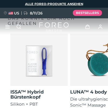
Direkt
ALLE FOREO-PRODUKTE ANSEHEN
zum
Inhalt
US
8/11/26
BESTSELLERS
DAS KÖNNTE DIR AUCH
GEFALLEN
NEU
Anmelden
Sprache
BREAKING NEWS
Benutzerkonto
English
Deutsch
Español
Meine Geräte
FAQ™ Pure Beauty-Tech Elixir
Français
Italiano
Português
Meine Bestellungen
Polski
Svenska
Русский
ISSA™ Hybrid
LUNA™ 4 body
Türkçe
简体中文
繁體中文
Meine Adressen
Bürstenkopf
Die ultrahygienisc
issa™ Teeth Whitening Set
Silikon + PBT
Sonic™ Massage
Meine Abonnements