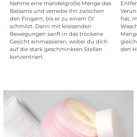
Nehme eine mandelgroße Menge des
Entfe
Balsams und verreibe ihn zwischen
Verun
den Fingern, bis er zu einem Öl
hat, 
schmilzt. Dann mit kreisenden
Wasch
Bewegungen sanft in das trockene
Menge
Gesicht einmassieren, wobei du dich
gleic
auf die stark geschminkten Stellen
den Ha
konzentriert.