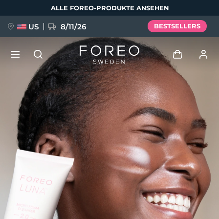
Direkt
ALLE FOREO-PRODUKTE ANSEHEN
zum
Inhalt
US
8/11/26
BESTSELLERS
NEU
Anmelden
Sprache
BREAKING NEWS
Benutzerkonto
English
Deutsch
Español
Meine Geräte
FAQ™ Pure Beauty-Tech Elixir
Français
Italiano
Português
Meine Bestellungen
Polski
Svenska
Русский
Türkçe
简体中文
繁體中文
Meine Adressen
issa™ Teeth Whitening Set
Meine Abonnements