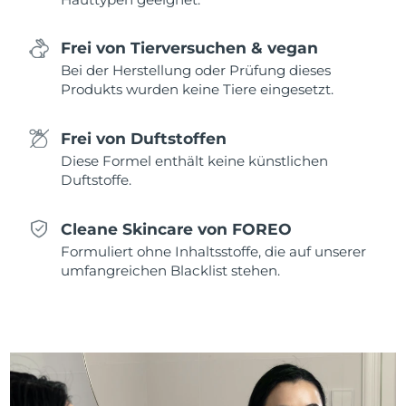
Saudi-Arabien
Erwartete Lieferung
8/11/26
Frei von Tierversuchen & vegan
Bei der Herstellung oder Prüfung dieses
Singapur
Erwartete Lieferung
8/12/26
Produkts wurden keine Tiere eingesetzt.
Slowakei
Erwartete Lieferung
8/10/26
Frei von Duftstoffen
Slowenien
Erwartete Lieferung
8/10/26
Diese Formel enthält keine künstlichen
Duftstoffe.
Südafrika
Erwartete Lieferung
8/18/26
Cleane Skincare von FOREO
Südkorea
Erwartete Lieferung
8/12/26
Formuliert ohne Inhaltsstoffe, die auf unserer
umfangreichen Blacklist stehen.
Spanien
Erwartete Lieferung
8/10/26
Schweden
Erwartete Lieferung
8/10/26
Schweiz
Erwartete Lieferung
8/10/26