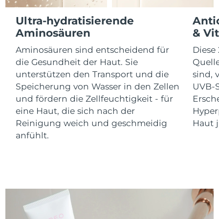
Litauen
Erwartete Lieferung
8/10/26
Ultra-hydratisierende
Anti
Luxemburg
Erwartete Lieferung
8/10/26
Aminosäuren
& Vi
Aminosäuren sind entscheidend für
Diese 
Sonderverwaltungsregion
Erwartete Lieferung
8/12/26
die Gesundheit der Haut. Sie
Quell
Macau
unterstützen den Transport und die
sind,
Speicherung von Wasser in den Zellen
UVB-S
Malaysia
Erwartete Lieferung
8/13/26
und fördern die Zellfeuchtigkeit - für
Ersch
Malta
Erwartete Lieferung
8/10/26
eine Haut, die sich nach der
Hyper
Reinigung weich und geschmeidig
Haut j
Mexiko
Erwartete Lieferung
8/14/26
anfühlt.
Monaco
Erwartete Lieferung
8/11/26
Niederlande
Erwartete Lieferung
8/10/26
Neuseeland
Erwartete Lieferung
8/10/26